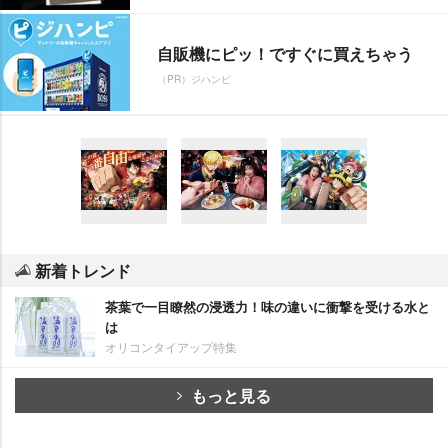
自販機にピッ！ですぐに買えちゃう
（PR）ジハンピ
新着トレンド
茶葉で一目瞭然の浸透力！味の違いに衝撃を受ける水と
は
オリコンタイアップ特集
もっと見る