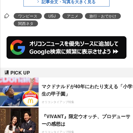
記事全文・写真を大きく見る
ワンピース
USJ
アニメ
旅行・おでかけ
関西ネタ
PICK UP
マクドナルドが40年にわたり支える「小学
生の甲子園」
オリコンタイアップ特集
『VIVANT』限定ウオッチ、プロデューサ
ーの感想は
オリコンタイアップ特集