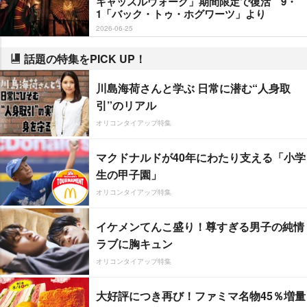
キャッスルウォーク」期間限定で復活 9・
1「バック・トゥ・ホグワーツ」より
2026-06-25
話題の特集をPICK UP！
川島海荷さんと学ぶ 日常に潜む“人身取
引”のリアル
オリコンタイアップ特集
マクドナルドが40年にわたり支える「小学
生の甲子園」
オリコンタイアップ特集
イケメンてんこ盛り！尊すぎる男子の純情
ラブに胸キュン
オリコンタイアップ特集
大好評につき再び！ファミマ名物45％増量