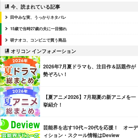
今、読まれている記事
田中みな実、うっかりネタバレ
15歳で当時27歳の夫に一目惚れ
研ナオコ、コンビニで買う商品
オリコン インフォメーション
2026年7月夏ドラマも、注目作＆話題作が
勢ぞろい！
【夏アニメ2026】7月期夏の新アニメを一
挙紹介！
芸能界を志す10代～20代を応援！ オーデ
ィション・スクール情報はDeview