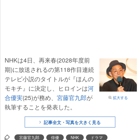
NHKは4日、再来春(2028年度前
期)に放送されるの第118作目連続
テレビ小説のタイトルが『ほんの
モキチ』に決定し、ヒロインは
河
合優実
(25)が務め、
宮藤官九郎
が
拡大する
執筆することを発表した。
記事全文・写真を大きく見る
宮藤官九郎
俳優
NHK
ドラマ