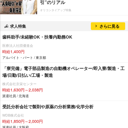
引”のリアル
オリコンタイアップ特集
求人特集
さらに見る
歯科助手/未経験OK・扶養内勤務OK
医療法人社団優進会
時給1,400円
アルバイト・パート / 東京都
「寮完備」電子部品製造の自動機オペレーター/即入寮/製造・工
場/日勤/日払い/工場・製造
株式会社京栄センター
時給1,630円～2,038円
派遣社員 / 北海道
受託分析会社で製剤や原薬の分析業務/化学分析
WDB株式会社
時給1,850円～2,000円
派遣社員 / 大阪府