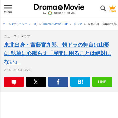
ホーム (オリコンニュース)
Drama&Movie TOP
ドラマ
東北出身・宮藤官九郎
ニュース
ドラマ
東北出身・宮藤官九郎、朝ドラの舞台は山形
に 執筆に心躍らす「展開に困ることは絶対に
ない」
2026-06-04 14:26