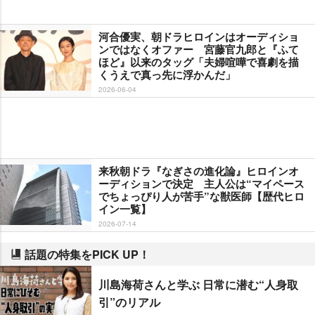
河合優実、朝ドラヒロインはオーディショ
ンではなくオファー 宮藤官九郎と『ふて
ほど』以来のタッグ「夫婦喧嘩で喜劇を描
くうえで真っ先に浮かんだ」
2026-06-04
来秋朝ドラ『なぎさの進化論』ヒロインオ
ーディションで決定 主人公は“マイペース
でちょっぴり人が苦手”な獣医師【歴代ヒロ
イン一覧】
2026-07-14
話題の特集をPICK UP！
川島海荷さんと学ぶ 日常に潜む“人身取
引”のリアル