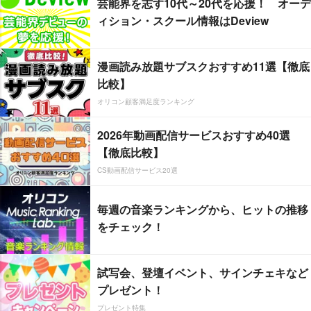
芸能界を志す10代～20代を応援！ オーデ
ィション・スクール情報はDeview
漫画読み放題サブスクおすすめ11選【徹底
比較】
オリコン顧客満足度ランキング
2026年動画配信サービスおすすめ40選
【徹底比較】
CS動画配信サービス20選
毎週の音楽ランキングから、ヒットの推移
をチェック！
試写会、登壇イベント、サインチェキなど
プレゼント！
プレゼント特集