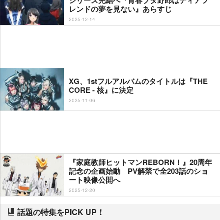
シリーズ完結へ『青春ブタ野郎はディアフ
レンドの夢を見ない』あらすじ
2025-12-14
XG、1stフルアルバムのタイトルは『THE
CORE - 核』に決定
2025-11-06
『家庭教師ヒットマンREBORN！』20周年
記念の企画始動 PV解禁で全203話のショ
ート映像公開へ
2025-12-20
話題の特集をPICK UP！