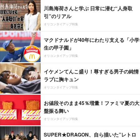
川島海荷さんと学ぶ 日常に潜む“人身取
引”のリアル
オリコンタイアップ特集
マクドナルドが40年にわたり支える「小学
生の甲子園」
オリコンタイアップ特集
イケメンてんこ盛り！尊すぎる男子の純情
ラブに胸キュン
オリコンタイアップ特集
お値段そのまま45％増量！ファミマ夏の大
盤振る舞い
オリコンタイアップ特集
SUPER★DRAGON、自ら描いた”レトロ