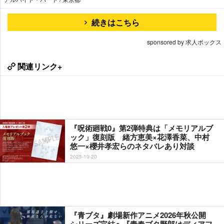
続きはこちら
sponsored by 求人ボックス
関連リンク+
『呪術廻戦0』第2弾特典は「メモリアルブ
ック」復刻版 緒方恵美×花澤香菜、中村
悠一×櫻井孝宏らのネタバレあり対談
2025-10-20
『青ブタ』劇場新作アニメ2026年秋公開