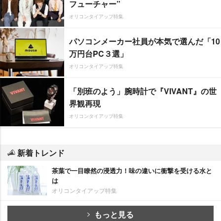
フューチャー”
オリコンタイアップ特集
パソコンメーカー社員が本気で選んだ「10
万円台PC３選」
オリコンタイアップ特集
「別班のよう」腕時計で『VIVANT』の世
界観再現
オリコンタイアップ特集
新着トレンド
茶葉で一目瞭然の浸透力！味の違いに衝撃を受ける水と
は
オリコンタイアップ特集
もっと見る