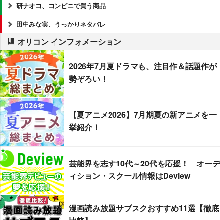
研ナオコ、コンビニで買う商品
田中みな実、うっかりネタバレ
オリコン インフォメーション
2026年7月夏ドラマも、注目作＆話題作が
勢ぞろい！
【夏アニメ2026】7月期夏の新アニメを一
挙紹介！
芸能界を志す10代～20代を応援！ オーデ
ィション・スクール情報はDeview
漫画読み放題サブスクおすすめ11選【徹底