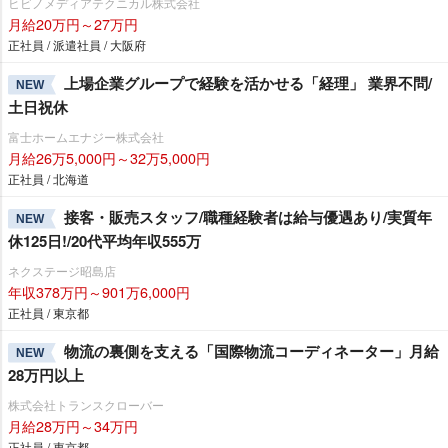
ヒビノメディアテクニカル株式会社
月給20万円～27万円
正社員 / 派遣社員 / 大阪府
上場企業グループで経験を活かせる「経理」 業界不問/
NEW
土日祝休
富士ホームエナジー株式会社
月給26万5,000円～32万5,000円
正社員 / 北海道
接客・販売スタッフ/職種経験者は給与優遇あり/実質年
NEW
休125日!/20代平均年収555万
ネクステージ昭島店
年収378万円～901万6,000円
正社員 / 東京都
物流の裏側を支える「国際物流コーディネーター」月給
NEW
28万円以上
株式会社トランスクローバー
月給28万円～34万円
正社員 / 東京都