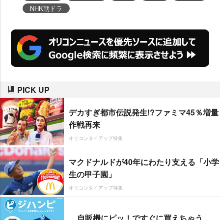
NHK朝ドラ
PICK UP
デカすぎ都市伝説発生!?ファミマ45％増量
作戦再来
オリコンタイアップ特集
マクドナルドが40年にわたり支える「小学
生の甲子園」
オリコンタイアップ特集
自販機にピッ！ですぐに買えちゃう