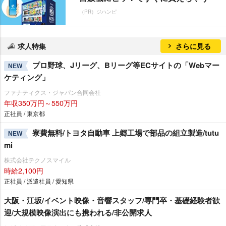
（PR）ジハンピ
求人特集
さらに見る
プロ野球、Jリーグ、Bリーグ等ECサイトの「Webマー
NEW
ケティング」
ファナティクス・ジャパン合同会社
年収350万円～550万円
正社員 / 東京都
寮費無料/トヨタ自動車 上郷工場で部品の組立製造/tutu
NEW
mi
株式会社テクノスマイル
時給2,100円
正社員 / 派遣社員 / 愛知県
大阪・江坂/イベント映像・音響スタッフ/専門卒・基礎経験者歓
迎/大規模映像演出にも携われる/非公開求人