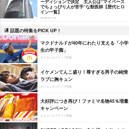
ーディションで決定 主人公は“マイペース
でちょっぴり人が苦手”な獣医師【歴代ヒロ
イン一覧】
2026-07-14
話題の特集をPICK UP！
マクドナルドが40年にわたり支える「小学
生の甲子園」
オリコンタイアップ特集
イケメンてんこ盛り！尊すぎる男子の純情
ラブに胸キュン
オリコンタイアップ特集
大好評につき再び！ファミマ名物45％増量
キャンペーン
オリコンタイアップ特集