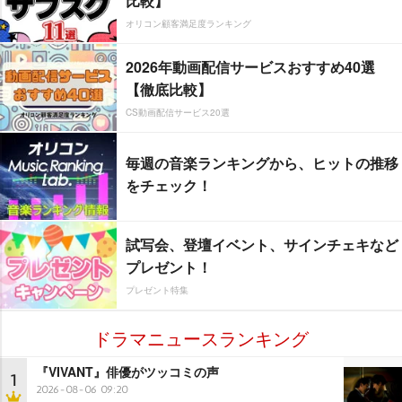
比較】
オリコン顧客満足度ランキング
2026年動画配信サービスおすすめ40選
【徹底比較】
CS動画配信サービス20選
毎週の音楽ランキングから、ヒットの推移
をチェック！
試写会、登壇イベント、サインチェキなど
プレゼント！
プレゼント特集
ドラマニュースランキング
『VIVANT』俳優がツッコミの声
1
2026-08-06 09:20