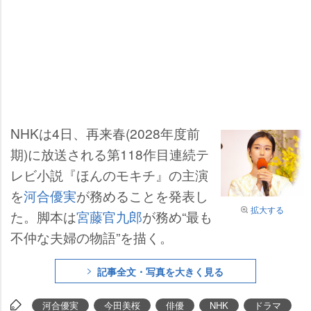
NHKは4日、再来春(2028年度前
期)に放送される第118作目連続テ
レビ小説『ほんのモキチ』の主演
を
河合優実
が務めることを発表し
拡大する
た。脚本は
宮藤官九郎
が務め“最も
不仲な夫婦の物語”を描く。
記事全文・写真を大きく見る
河合優実
今田美桜
俳優
NHK
ドラマ