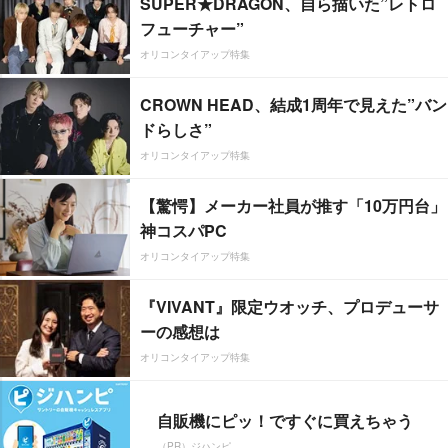
SUPER★DRAGON、自ら描いた”レトロ
フューチャー”
オリコンタイアップ特集
CROWN HEAD、結成1周年で見えた”バン
ドらしさ”
オリコンタイアップ特集
【驚愕】メーカー社員が推す「10万円台」
神コスパPC
オリコンタイアップ特集
『VIVANT』限定ウオッチ、プロデューサ
ーの感想は
オリコンタイアップ特集
自販機にピッ！ですぐに買えちゃう
（PR）ジハンピ