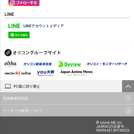
LINE
LINEアカウントメディア
PC版に切り替え
禁無断複写転載
クッキーの使用について
© oricon ME inc.
JASRAC許諾番号：
9009642140Y38026