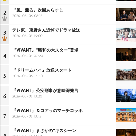
『風、薫る』次回あらすじ
2
2026-08-06 08:15
テレ東、東野さん追悼でドラマ放送
3
2026-08-05 15:00
『VIVANT』“昭和の大スター”登場
4
2026-08-05 07:20
『ドリームハイ』放送スタート
5
2026-08-06 16:30
『VIVANT』公安刑事が意味深発言
6
2026-08-05 13:20
『VIVANT』＆コアラのマーチコラボ
7
2026-08-05 13:15
『VIVANT』まさかの“キスシーン”