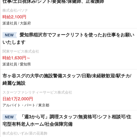
仕事/土日祝休み/シフト/要資格:保健師、正看護師
株式会社パソナ
時給2,100円
派遣社員 / 大阪府
愛知県稲沢市でフォークリフトを使ったお仕事をお願い
NEW
いたします
関東サービス株式会社
時給1,630円～
派遣社員 / 愛知県
市ヶ谷スグの大学の施設警備スタッフ/日勤/未経験歓迎/駅チカ/
綺麗な施設
スターツファシリティーサービス株式会社
日給1万2,000円
アルバイト・パート / 東京都
「週3から可」調理スタッフ/無資格可/シフト相談可/住
NEW
宅型有料老人ホーム/社会保障完備
株式会社いずみ/菜の花葛飾