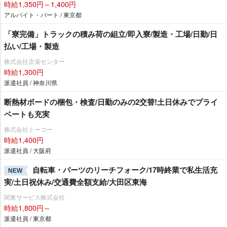
時給1,350円～1,400円
アルバイト・パート / 東京都
「寮完備」トラックの積み荷の組立/即入寮/製造・工場/日勤/日
払い/工場・製造
株式会社京栄センター
時給1,300円
派遣社員 / 神奈川県
断熱材ボードの梱包・検査/日勤のみの2交替!土日休みでプライ
ベートも充実
株式会社トーコー
時給1,400円
派遣社員 / 大阪府
自転車・パーツのリーチフォーク/17時終業で私生活充
NEW
実/土日祝休み/交通費全額支給/大田区東海
関東サービス株式会社
時給1,800円～
派遣社員 / 東京都