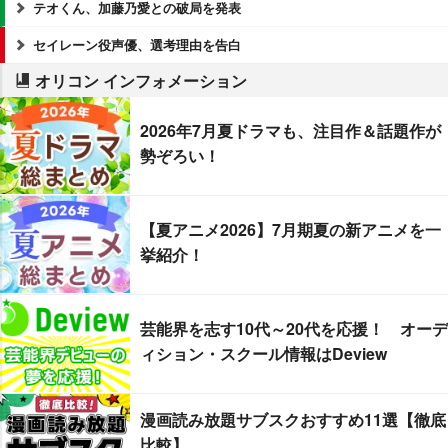
テオくん、加藤乃愛との破局を発表
セイレーン役声優、選考理由を告白
オリコン インフォメーション
2026年7月夏ドラマも、注目作＆話題作が
勢ぞろい！
【夏アニメ2026】7月期夏の新アニメを一
挙紹介！
芸能界を志す10代～20代を応援！ オーデ
ィション・スクール情報はDeview
漫画読み放題サブスクおすすめ11選【徹底
比較】