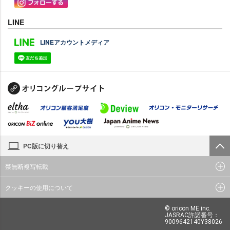
LINE
LINEアカウントメディア
PC版に切り替え
禁無断複写転載
クッキーの使用について
© oricon ME inc.
JASRAC許諾番号：
9009642140Y38026