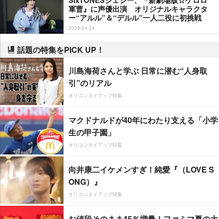
軍曹』に声優出演 オリジナルキャラクタ
ー“アルル”＆“デルル”一人二役に初挑戦
2026-04-24
話題の特集をPICK UP！
川島海荷さんと学ぶ 日常に潜む“人身取
引”のリアル
オリコンタイアップ特集
マクドナルドが40年にわたり支える「小学
生の甲子園」
オリコンタイアップ特集
向井康二イケメンすぎ！純愛『（LOVE S
ONG）』
オリコンタイアップ特集
お値段そのまま45％増量！ファミマ夏の大