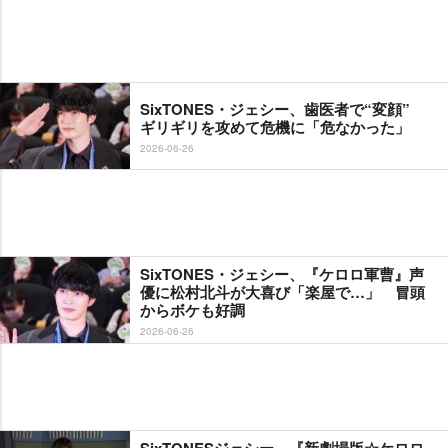
SixTONES・ジェシー、歯医者で“変顔”
ギリギリを攻めて危機に「危なかった」
2026-06-26
SixTONES・ジェシー、『ケロロ軍曹』声
優に松村北斗が大喜び「楽屋で…」 冒頭
からボケも好調
2026-06-26
SixTONESジェシー、『新劇場版☆ケロロ