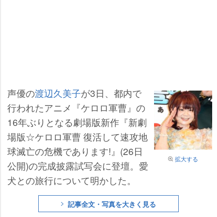
声優の
渡辺久美子
が3日、都内で
行われたアニメ『ケロロ軍曹』の
16年ぶりとなる劇場版新作『新劇
場版☆ケロロ軍曹 復活して速攻地
球滅亡の危機であります!』(26日
拡大する
公開)の完成披露試写会に登壇。愛
犬との旅行について明かした。
記事全文・写真を大きく見る