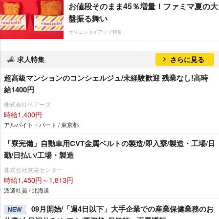
お値段そのまま45％増量！ファミマ夏の大
盤振る舞い
オリコンタイアップ特集
求人特集
さらに見る
超高級マンションのコンシェルジュ/未経験歓迎 残業なし!高時
給1400円
株式会社ベアーズ
時給1,400円
アルバイト・パート / 東京都
「寮完備」自動車用CVT金属ベルトの製造/即入寮/製造・工場/日
勤/日払い/工場・製造
株式会社京栄センター
時給1,450円～1,813円
派遣社員 / 北海道
09月開始/「週4日以下」大手企業での産業保健業務のお
NEW