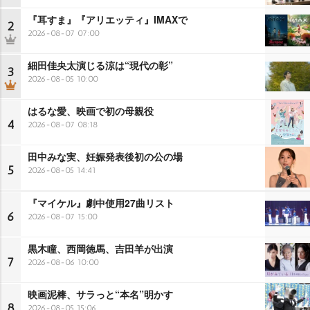
『耳すま』『アリエッティ』IMAXで
2
2026-08-07 07:00
細田佳央太演じる涼は“現代の彰”
3
2026-08-05 10:00
はるな愛、映画で初の母親役
4
2026-08-07 08:18
田中みな実、妊娠発表後初の公の場
5
2026-08-05 14:41
『マイケル』劇中使用27曲リスト
6
2026-08-07 15:00
黒木瞳、西岡徳馬、吉田羊が出演
7
2026-08-06 10:00
映画泥棒、サラっと“本名”明かす
8
2026-08-05 15:06