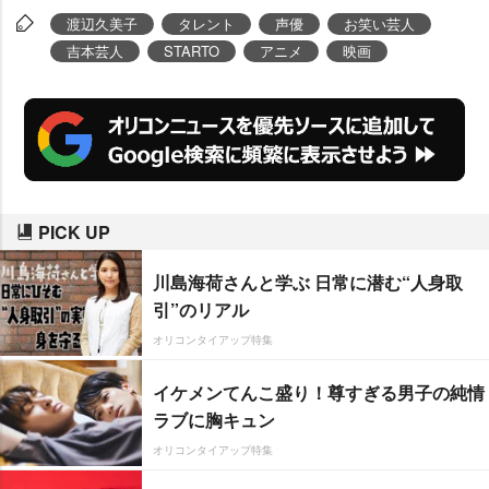
渡辺久美子
タレント
声優
お笑い芸人
吉本芸人
STARTO
アニメ
映画
PICK UP
川島海荷さんと学ぶ 日常に潜む“人身取
引”のリアル
オリコンタイアップ特集
イケメンてんこ盛り！尊すぎる男子の純情
ラブに胸キュン
オリコンタイアップ特集