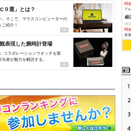
時給
C９選」とは？
アル
経
い。そこで、マウスコンピューターの
WD
をご紹介！
時給
派遣
界観表現した腕時計登場
NT』コラボレーションウオッチを製
担当者が魅力を解説する。
1
2
3
4