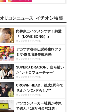
向井康二イケメンすぎ！純愛
『（LOVE SONG）』
オリコンタイアップ特集
デカすぎ都市伝説発生!?ファ
ミマ45％増量作戦再来
オリコンタイアップ特集
SUPER★DRAGON、自ら描い
た”レトロフューチャー”
オリコンタイアップ特集
CROWN HEAD、結成1周年で
見えた”バンドらしさ”
オリコンタイアップ特集
パソコンメーカー社員が本気
で選ぶ「10万円台PC3選」