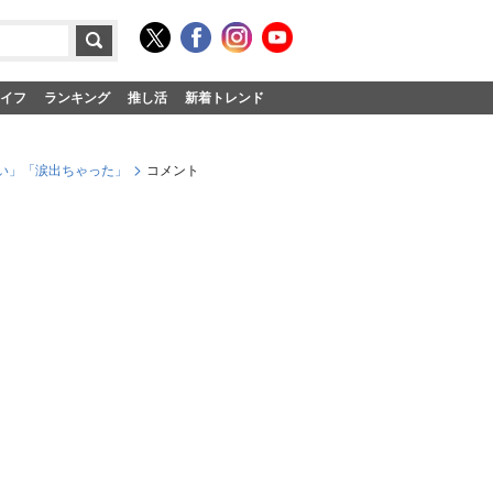
イフ
ランキング
推し活
新着トレンド
い」「涙出ちゃった」
コメント