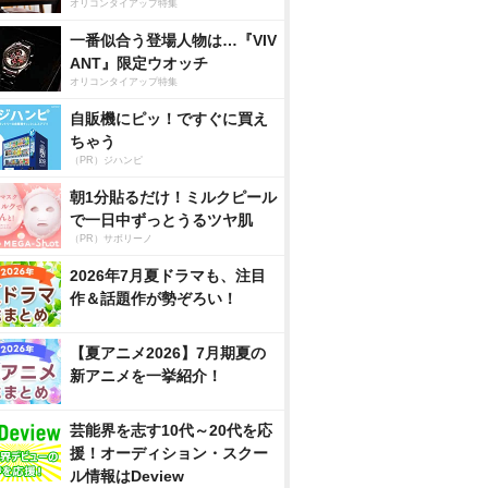
オリコンタイアップ特集
一番似合う登場人物は…『VIV
ANT』限定ウオッチ
オリコンタイアップ特集
自販機にピッ！ですぐに買え
ちゃう
（PR）ジハンピ
朝1分貼るだけ！ミルクピール
で一日中ずっとうるツヤ肌
（PR）サボリーノ
2026年7月夏ドラマも、注目
作＆話題作が勢ぞろい！
【夏アニメ2026】7月期夏の
新アニメを一挙紹介！
芸能界を志す10代～20代を応
援！オーディション・スクー
ル情報はDeview