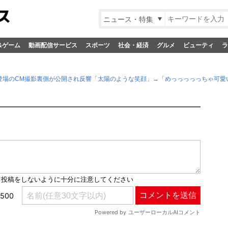
ニュース・特集
&ゲーム
動画配信サービス
スポーツ
社会・経済
グルメ
ビューティ
ラ
登場のCM撮影裏側が公開され反響「太陽のような笑顔」→「めっっっっっちゃ可愛