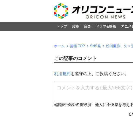
トップ
芸能
音楽
ドラマ&映画
アニメ
ホーム
芸能 TOP
SNS発
松浦亜弥、久々
この記事のコメント
利用規約
を遵守の上、ご投稿ください。