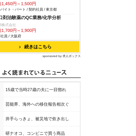
1,450円～1,500円
バイト・パート / 契約社員 / 東京都
口剤治験薬のQC業務/化学分析
B株式会社
1,700円～1,900円
社員 / 大阪府
続きはこちら
sponsored by 求人ボックス
15歳で当時27歳の夫に一目惚れ
芸能界、海外への移住報告相次ぐ
井手らっきょ、被災地で炊き出し
研ナオコ、コンビニで買う商品