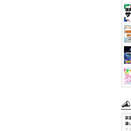
茶
違
オ