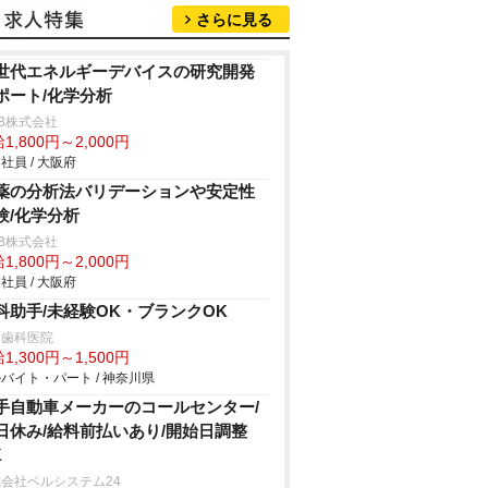
さらに見る
世代エネルギーデバイスの研究開発
ポート/化学分析
B株式会社
1,800円～2,000円
社員 / 大阪府
薬の分析法バリデーションや安定性
験/化学分析
B株式会社
1,800円～2,000円
社員 / 大阪府
科助手/未経験OK・ブランクOK
歯科医院
1,300円～1,500円
バイト・パート / 神奈川県
手自動車メーカーのコールセンター/
日休み/給料前払いあり/開始日調整
K
会社ベルシステム24