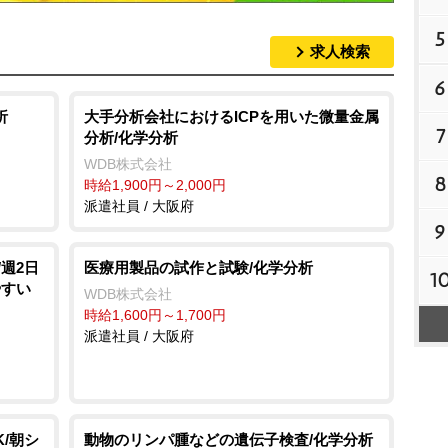
5
求人検索
6
析
大手分析会社におけるICPを用いた微量金属
7
分析/化学分析
WDB株式会社
8
時給1,900円～2,000円
派遣社員 / 大阪府
9
週2日
医療用製品の試作と試験/化学分析
1
やすい
WDB株式会社
時給1,600円～1,700円
派遣社員 / 大阪府
/朝シ
動物のリンパ腫などの遺伝子検査/化学分析