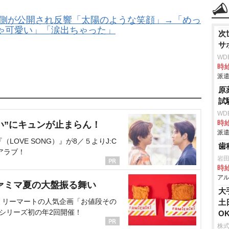
裏側が公開され反響「太陽のような笑顔」→「めっ
ゃ可愛い」「涙出ちゃった」
次
サ
WD
時給
派遣
原
試
WD
時給
い”にキュンが止まらん！
派遣
OVE SONG）』が8／５よりJ:C
歯
アラブ！
田
時給
アル
ァミマ夏の大盤振る舞い
大
ミリーマートの人気企画「お値段その
土
、シリーズ初の年2回開催！
O
株式