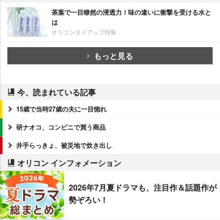
茶葉で一目瞭然の浸透力！味の違いに衝撃を受ける水と
は
オリコンタイアップ特集
もっと見る
今、読まれている記事
15歳で当時27歳の夫に一目惚れ
研ナオコ、コンビニで買う商品
井手らっきょ、被災地で炊き出し
オリコン インフォメーション
2026年7月夏ドラマも、注目作＆話題作が
勢ぞろい！