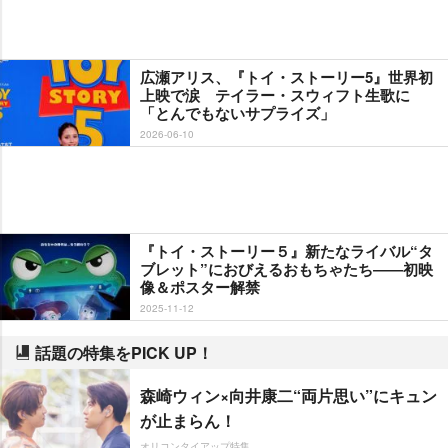
広瀬アリス、『トイ・ストーリー5』世界初
上映で涙 テイラー・スウィフト生歌に
「とんでもないサプライズ」
2026-06-10
『トイ・ストーリー５』新たなライバル“タ
ブレット”におびえるおもちゃたち――初映
像＆ポスター解禁
2025-11-12
話題の特集をPICK UP！
森崎ウィン×向井康二“両片思い”にキュン
が止まらん！
オリコンタイアップ特集