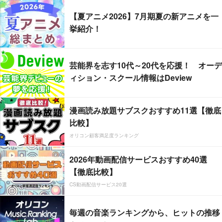
【夏アニメ2026】7月期夏の新アニメを一
挙紹介！
芸能界を志す10代～20代を応援！ オーデ
ィション・スクール情報はDeview
漫画読み放題サブスクおすすめ11選【徹底
比較】
オリコン顧客満足度ランキング
2026年動画配信サービスおすすめ40選
【徹底比較】
CS動画配信サービス20選
毎週の音楽ランキングから、ヒットの推移