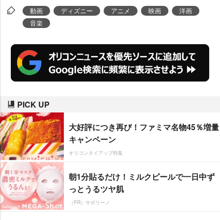
動画
ディズニー
アニメ
映画
洋画
音楽
PICK UP
大好評につき再び！ファミマ名物45％増量
キャンペーン
オリコンタイアップ特集
朝1分貼るだけ！ミルクピールで一日中ず
っとうるツヤ肌
（PR）サボリーノ