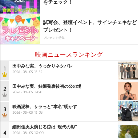
をチェック！
試写会、登壇イベント、サインチェキなど
プレゼント！
プレゼント特集
映画ニュースランキング
田中みな実、うっかりネタバレ
1
2026-08-05 15:32
田中みな実、妊娠発表後初の公の場
2
2026-08-05 14:41
映画泥棒、サラっと“本名”明かす
3
2026-08-05 15:06
細田佳央太演じる涼は“現代の彰”
4
2026-08-05 10:00