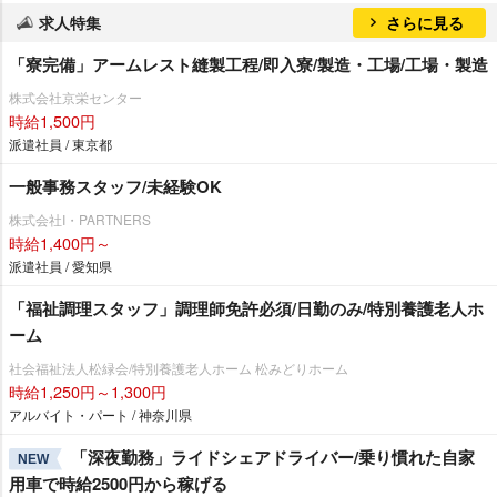
求人特集
さらに見る
「寮完備」アームレスト縫製工程/即入寮/製造・工場/工場・製造
株式会社京栄センター
時給1,500円
派遣社員 / 東京都
一般事務スタッフ/未経験OK
株式会社I・PARTNERS
時給1,400円～
派遣社員 / 愛知県
「福祉調理スタッフ」調理師免許必須/日勤のみ/特別養護老人ホ
ーム
社会福祉法人松緑会/特別養護老人ホーム 松みどりホーム
時給1,250円～1,300円
アルバイト・パート / 神奈川県
「深夜勤務」ライドシェアドライバー/乗り慣れた自家
NEW
用車で時給2500円から稼げる