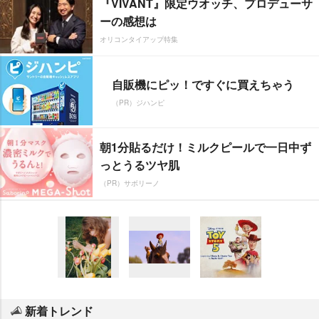
『VIVANT』限定ウオッチ、プロデューサ
ーの感想は
オリコンタイアップ特集
自販機にピッ！ですぐに買えちゃう
（PR）ジハンピ
朝1分貼るだけ！ミルクピールで一日中ず
っとうるツヤ肌
（PR）サボリーノ
新着トレンド