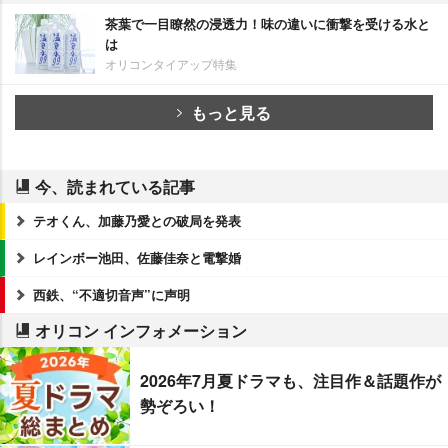
茶葉で一目瞭然の浸透力！味の違いに衝撃を受ける水と
は
オリコンタイアップ特集
もっと見る
今、読まれている記事
テオくん、加藤乃愛との破局を発表
レインボー池田、佐藤佳奈と電撃婚
西鉄、“不適切音声”に声明
オリコン インフォメーション
2026年7月夏ドラマも、注目作＆話題作が
勢ぞろい！