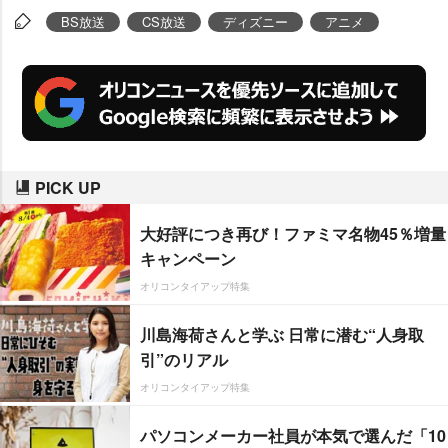
る。
BS放送
CS放送
ディズニー
アニメ
PICK UP
大好評につき再び！ファミマ名物45％増量
キャンペーン
オリコンタイアップ特集
川島海荷さんと学ぶ 日常に潜む“人身取
引”のリアル
オリコンタイアップ特集
パソコンメーカー社員が本気で選んだ「10