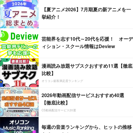
【夏アニメ2026】7月期夏の新アニメを一
挙紹介！
芸能界を志す10代～20代を応援！ オーデ
ィション・スクール情報はDeview
漫画読み放題サブスクおすすめ11選【徹底
比較】
オリコン顧客満足度ランキング
2026年動画配信サービスおすすめ40選
【徹底比較】
CS動画配信サービス20選
毎週の音楽ランキングから、ヒットの推移