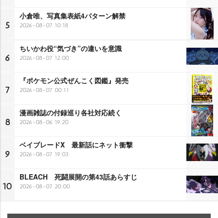
小倉唯、写真集表紙4パターン解禁
5
2026-08-07 10:18
ちいかわ役“気づき”の違いを意識
6
2026-08-07 12:00
『ポケモン公式ぜんこく図鑑』発売
7
2026-08-07 00:11
漫画雑誌の付録巡り各社対応続く
8
2026-08-06 19:20
ベイブレードX 最新話にネット衝撃
9
2026-08-07 19:03
BLEACH 死闘展開の第43話あらすじ
10
2026-08-07 20:00