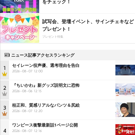
をチェック！
試写会、登壇イベント、サインチェキなど
プレゼント！
プレゼント特集
ニュース記事アクセスランキング
セイレーン役声優、選考理由を告白
1
2026-08-07 12:00
『ちいかわ』新グッズ説明文に恐怖
2
2026-08-06 12:15
桂正和、質感リアルなパンツ＆尻絵
3
2026-08-07 12:20
ワンピース衝撃最新話1ページ公開
4
2026-08-07 12:16