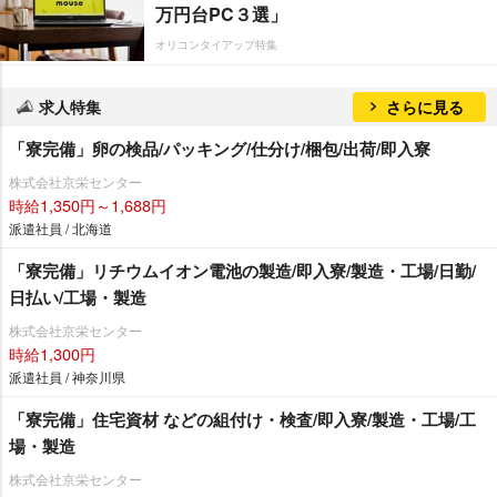
万円台PC３選」
オリコンタイアップ特集
求人特集
さらに見る
「寮完備」卵の検品/パッキング/仕分け/梱包/出荷/即入寮
株式会社京栄センター
時給1,350円～1,688円
派遣社員 / 北海道
「寮完備」リチウムイオン電池の製造/即入寮/製造・工場/日勤/
日払い/工場・製造
株式会社京栄センター
時給1,300円
派遣社員 / 神奈川県
「寮完備」住宅資材 などの組付け・検査/即入寮/製造・工場/工
場・製造
株式会社京栄センター