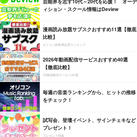
芸能界を志す10代～20代を応援！ オーデ
ィション・スクール情報はDeview
漫画読み放題サブスクおすすめ11選【徹底
比較】
オリコン顧客満足度ランキング
2026年動画配信サービスおすすめ40選
【徹底比較】
CS動画配信サービス20選
毎週の音楽ランキングから、ヒットの推移
をチェック！
試写会、登壇イベント、サインチェキなど
プレゼント！
プレゼント特集