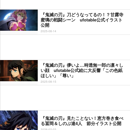
『鬼滅の刃』刀どうなってるの！？甘露寺
蜜璃の戦闘シーン ufotable公式イラスト
公開
2025-08-14
『鬼滅の刃』儚いよ…時透無一郎の凛々し
い顔 ufotable公式絵に大反響「この色紙
ほしい」「尊い」
2025-08-15
『鬼滅の刃』見たことない！恵方巻き食べ
る冨岡＆しのぶ達4人 節分イラスト公開
2026-02-03