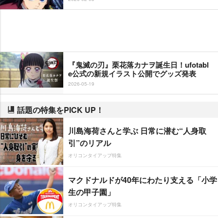
『鬼滅の刃』栗花落カナヲ誕生日！ufotabl
e公式の新規イラスト公開でグッズ発表
2026-05-19
話題の特集をPICK UP！
川島海荷さんと学ぶ 日常に潜む“人身取
引”のリアル
オリコンタイアップ特集
マクドナルドが40年にわたり支える「小学
生の甲子園」
オリコンタイアップ特集