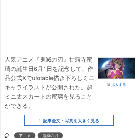
人気アニメ『鬼滅の刃』甘露寺蜜
璃の誕生日6月1日を記念して、作
品公式Xでufotable描き下ろしミニ
拡大する
キャライラストが公開された。超
ミニ丈スカートの蜜璃を見ること
ができる。
記事全文・写真を大きく見る
アニメ
鬼滅の刃