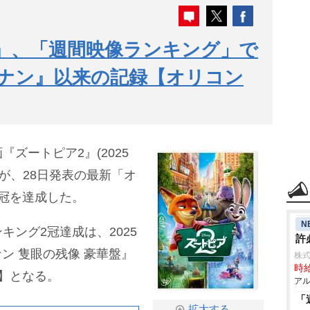
』、「週間映像ランキング」で
コナン』以来の記録【オリコン
ズートピア2』(2025
Discが、28日発表の最新「オ
冠を達成した。
N
ング2冠達成は、2025
許
ナン 隻眼の残像 豪華盤』
株式
時給
】となる。
アル
「
拡大する