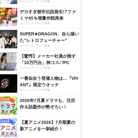
オリコンタイアップ特集
デカすぎ都市伝説発生!?ファ
ミマ45％増量作戦再来
オリコンタイアップ特集
SUPER★DRAGON、自ら描い
た”レトロフューチャー”
オリコンタイアップ特集
【驚愕】メーカー社員が推す
「10万円台」神コスパPC
オリコンタイアップ特集
一番似合う登場人物は…『VIV
ANT』限定ウオッチ
オリコンタイアップ特集
2026年7月夏ドラマも、注目
作＆話題作が勢ぞろい！
【夏アニメ2026】7月期夏の
新アニメを一挙紹介！