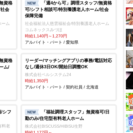
/無資格
「週4から可」調理スタッフ/無資格
NEW
/社会
可/シフト相談可/特別養護老人ホーム/社会
保障完備
ホーム
社会福祉法人慈雲福祉会/特別養護老人ホーム
コムネックスみづほ
時給1,140円～1,270円
アルバイト・パート / 愛知県
/無資格
リーダー/マッチングアプリの事務/電話対応
なし/週休3日OK/開始日調整OK
ーム/
株式会社ベルシステム24
時給1,350円
アルバイト・パート / 契約社員 / 北海道
/シフ
「福祉調理スタッフ」無資格可/日
NEW
勤のみ/住宅型有料老人ホーム
有料老
株式会社BISCUSS/HIBISU生野
時給1,177円～