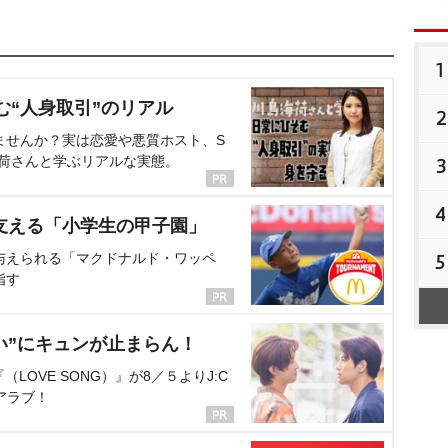
1
む“人身取引”のリアル
2
ませんか？実は恋愛や悪質ホスト、S
海荷さんと学ぶリアルな実態。
3
4
支える「小学生の甲子園」
与えられる「マクドナルド・ワッペ
5
指す
い”にキュンが止まらん！
OVE SONG）』が8／５よりJ:C
アラブ！