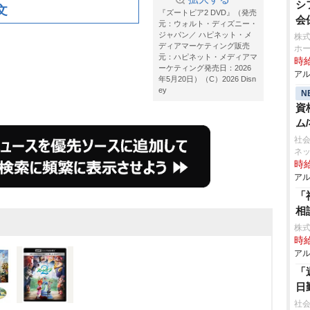
シ
文
『ズートピア2 DVD』（発売
会
元：ウォルト・ディズニー・
ジャパン／ ハピネット・メ
株式
ディアマーケティング販売
ホ
元：ハピネット・メディアマ
時給
ーケティング発売日：2026
アル
年5月20日）（C）2026 Disn
ey
N
資
ム
社会
ネ
時給
アル
「
相
株式
時給
アル
「
日
社会