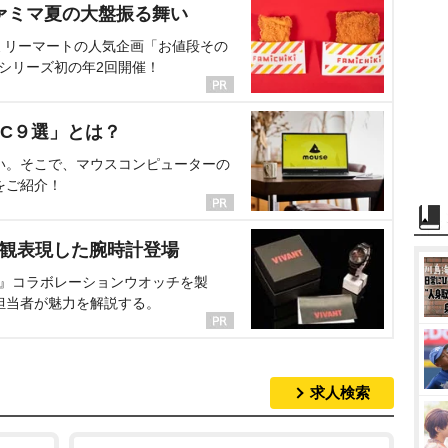
ァミマ夏の大盤振る舞い
ミリーマートの人気企画「お値段その
、シリーズ初の年2回開催！
C９選」とは？
い。そこで、マウスコンピューターの
をご紹介！
界観表現した腕時計登場
NT』コラボレーションウオッチを製
担当者が魅力を解説する。
求人検索