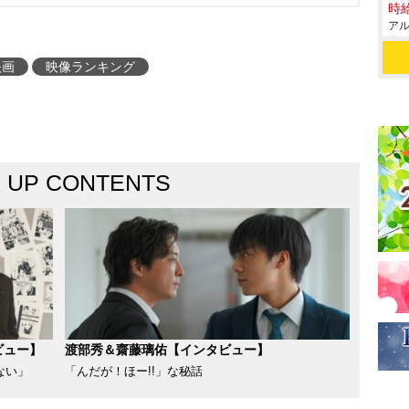
時給
アル
映画
映像ランキング
K UP CONTENTS
ビュー】
渡部秀＆齋藤璃佑【インタビュー】
ない」
「んだが！ほー!!」な秘話