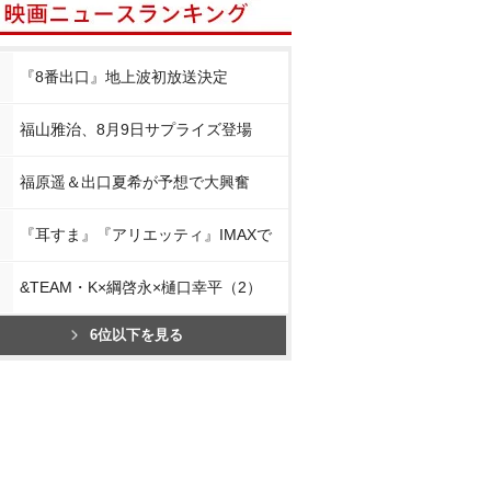
『8番出口』地上波初放送決定
福山雅治、8月9日サプライズ登場
福原遥＆出口夏希が予想で大興奮
『耳すま』『アリエッティ』IMAXで
&TEAM・K×綱啓永×樋口幸平（2）
6位以下を見る