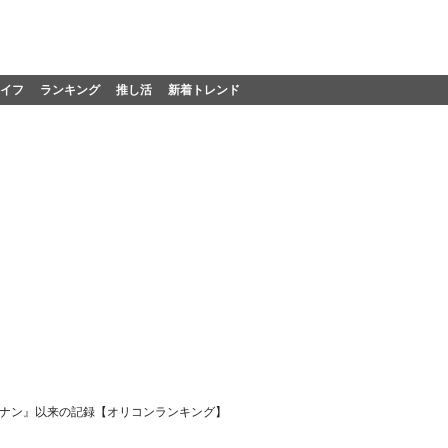
イフ
ランキング
推し活
新着トレンド
コナン』以来の記録【オリコンランキング】