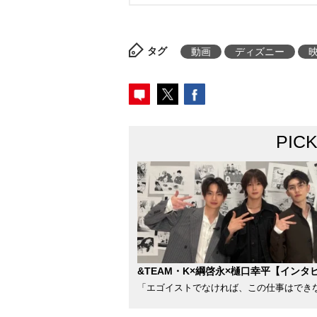
タグ
動画
ディズニー
PIC
&TEAM・K×綱啓永×樋口幸平【インタ
「エゴイストでなければ、この仕事はでき