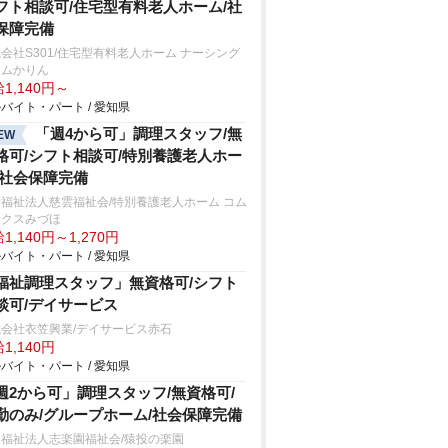
フト相談可/住宅型有料老人ホーム/社
保障完備
会社S301/住宅型有料老人ホーム ナーシング
ームかりん
1,140円～
バイト・パート / 愛知県
「週4から可」調理スタッフ/無
EW
格可/シフト相談可/特別養護老人ホー
/社会保障完備
福祉法人慈雲福祉会/特別養護老人ホーム コム
ックスみづほ
1,140円～1,270円
バイト・パート / 愛知県
福祉調理スタッフ」無資格可/シフト
談可/デイサービス
会社衣笠興業/デイサービス赤石
1,140円
バイト・パート / 愛知県
週2から可」調理スタッフ/無資格可/
勤のみ/グループホーム/社会保障完備
福祉法人志楽園福祉会/猿投の楽園