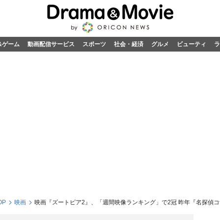
&ゲーム
動画配信サービス
スポーツ
社会・経済
グルメ
ビューティ
ラ
OP
映画
映画『ズートピア2』、「週間映像ランキング」で2冠 昨年『名探偵