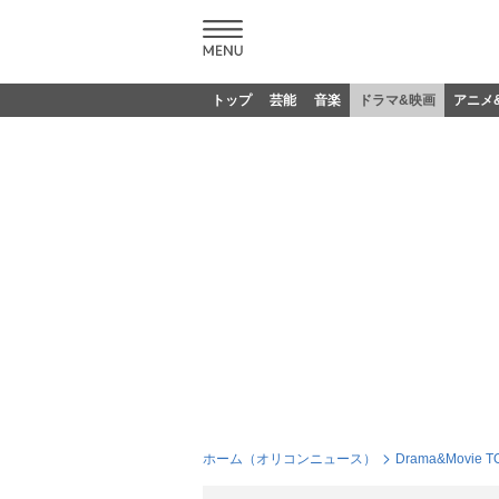
トップ
芸能
音楽
ドラマ&映画
アニメ
ホーム（オリコンニュース）
Drama&Movie T