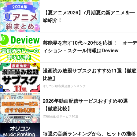
【夏アニメ2026】7月期夏の新アニメを一
挙紹介！
芸能界を志す10代～20代を応援！ オーデ
ィション・スクール情報はDeview
漫画読み放題サブスクおすすめ11選【徹底
比較】
オリコン顧客満足度ランキング
2026年動画配信サービスおすすめ40選
【徹底比較】
CS動画配信サービス20選
毎週の音楽ランキングから、ヒットの推移