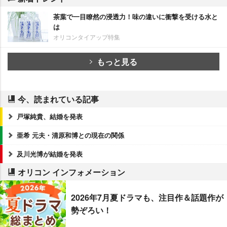
茶葉で一目瞭然の浸透力！味の違いに衝撃を受ける水と
は
オリコンタイアップ特集
もっと見る
今、読まれている記事
戸塚純貴、結婚を発表
亜希 元夫・清原和博との現在の関係
及川光博が結婚を発表
オリコン インフォメーション
2026年7月夏ドラマも、注目作＆話題作が
勢ぞろい！