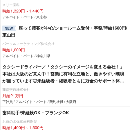
メリー歯科
時給1,320円～1,440円
アルバイト・パート / 東京都
座って接客が中心/ショールーム受付・事務/時給1600円/
NEW
東山田
パーソルマーケティング株式会社
時給1,600円
アルバイト・パート / 神奈川県
タクシードライバー／「タクシーのイメージを変える会社！」
本社は大阪のど真ん中！営業に有利な立地と、働きやすい環境
が揃っています◎未経験者・経験者ともに万全のサポート体制
でお待ちしております！
商都交通株式会社
月給21万円
正社員 / アルバイト・パート / 契約社員 / 大阪府
歯科助手/未経験OK・ブランクOK
お茶の水保富歯科医院
時給1,400円～1,500円