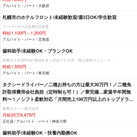
アルバイト・パート / 大阪府
札幌市のホテルフロント/未経験歓迎/週3日OK/学生歓迎
スーパーホテル札幌北5条通
時給1,100円～1,200円
アルバイト・パート / 北海道
歯科助手/未経験OK・ブランクOK
医療法人社団Polar Bears きっずぽーと小児・矯正歯科クリニック
時給1,550円
アルバイト・パート / 東京都
タクシードライバー／二種お持ちの方は最大30万円！／二種免
許取得費用会社負担（定時制も可！）／寮完備…家賃半年間無
料〜！／シフト柔軟対応「月間売上100万円以上のトップドライ
バー20名以上在籍」
新興タクシー株式会社
月給20万9,475円
正社員 / アルバイト・パート / 神奈川県
歯科助手/未経験OK・扶養内勤務OK