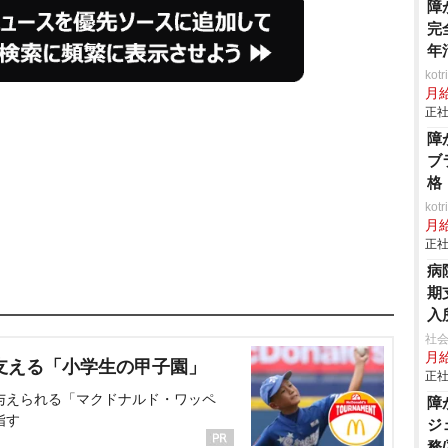
障
完
年
ko
月
正社
障
ブ
格
ko
月
正社
病
期
入
社会
月給
支える「小学生の甲子園」
正社
与えられる「マクドナルド・ワッペ
障
指す
ジ
務