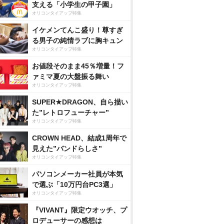
支える「小学生の甲子園」
オリコンタイアップ特集
イケメンてんこ盛り！尊すぎ
る男子の純情ラブに胸キュン
オリコンタイアップ特集
お値段そのまま45％増量！フ
ァミマ夏の大盤振る舞い
オリコンタイアップ特集
SUPER★DRAGON、自ら描い
た”レトロフューチャー”
オリコンタイアップ特集
CROWN HEAD、結成1周年で
見えた”バンドらしさ”
オリコンタイアップ特集
パソコンメーカー社員が本気
で選ぶ「10万円台PC3選」
オリコンタイアップ特集
『VIVANT』限定ウオッチ、プ
ロデューサーの感想は