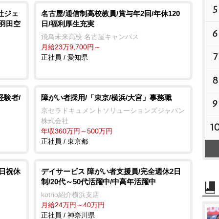
5
社ジェ
名古屋/通信制高校教員/賞与年2回/年休120
/羽田空
日/福利厚生充実
6
飛鳥未来高校 名古屋キャンパス
月給23万9,700円～
7
正社員 / 愛知県
8
経験者/
障がい者採用/「東京/横浜/大宮」事務職
9
京セラドキュメントソリューションズジャパン
株式会社
1
年収360万円～500万円
正社員 / 東京都
土日祝休
デイサービス 障がい者支援員/完全週休2日
制/20代～50代活躍中/中高年活躍中
kotrio紹介横浜支店
月給24万円～40万円
正社員 / 神奈川県