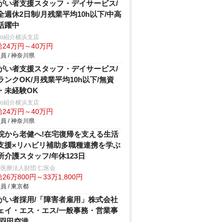
がい者支援スタッフ・デイサービス/
全週休2日制/月残業平均10h以下/中高
活躍中
trio紹介横浜支店
給24万円～40万円
員 / 神奈川県
がい者支援スタッフ・デイサービス/
ランクOK/月残業平均10h以下/無資
・未経験OK
trio紹介横浜支店
給24万円～40万円
員 / 神奈川県
院から老健へ!在宅復帰を支える生活
支援×リハビリ補助多職種連携を学ぶ
所介護スタッフ/年休123日
医療法人財団 仁医会
26万800円～33万1,800円
員 / 東京都
がい者採用/「障害者雇用」株式会社
ェイ・エス・エス/一般事務・営業事
/羽田空港