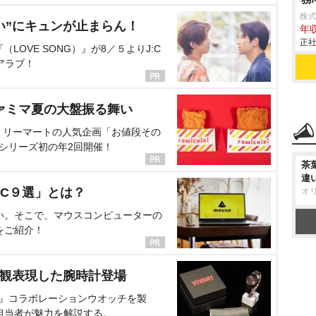
株
い”にキュンが止まらん！
年収
正社
OVE SONG）』が8／５よりJ:C
アラブ！
ァミマ夏の大盤振る舞い
ミリーマートの人気企画「お値段その
、シリーズ初の年2回開催！
茶
違
C９選」とは？
オ
い。そこで、マウスコンピューターの
をご紹介！
界観表現した腕時計登場
NT』コラボレーションウオッチを製
担当者が魅力を解説する。