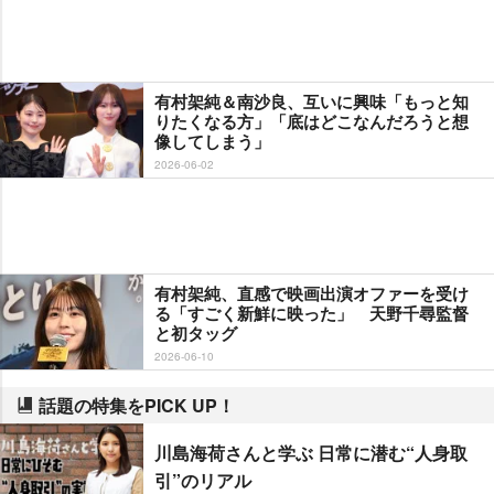
有村架純＆南沙良、互いに興味「もっと知
りたくなる方」「底はどこなんだろうと想
像してしまう」
2026-06-02
有村架純、直感で映画出演オファーを受け
る「すごく新鮮に映った」 天野千尋監督
と初タッグ
2026-06-10
話題の特集をPICK UP！
川島海荷さんと学ぶ 日常に潜む“人身取
引”のリアル