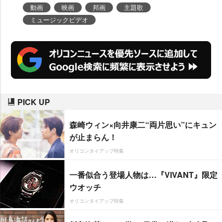
動画
映画
邦画
主題歌
ミュージックビデオ
PICK UP
森崎ウィン×向井康二“両片思い”にキュン
が止まらん！
オリコンタイアップ特集
一番似合う登場人物は…『VIVANT』限定
ウオッチ
オリコンタイアップ特集