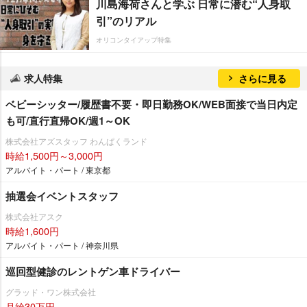
川島海荷さんと学ぶ 日常に潜む“人身取
引”のリアル
オリコンタイアップ特集
求人特集
さらに見る
ベビーシッター/履歴書不要・即日勤務OK/WEB面接で当日内定
も可/直行直帰OK/週1～OK
株式会社アズスタッフ わんぱくランド
時給1,500円～3,000円
アルバイト・パート / 東京都
抽選会イベントスタッフ
株式会社アスク
時給1,600円
アルバイト・パート / 神奈川県
巡回型健診のレントゲン車ドライバー
グラッド・ワン株式会社
月給30万円