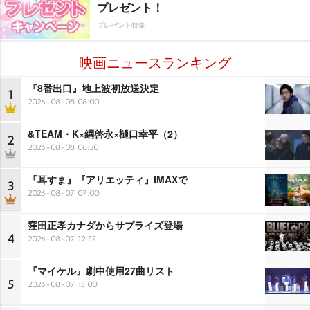
プレゼント！
プレゼント特集
映画ニュースランキング
『8番出口』地上波初放送決定
1
2026-08-08 08:00
&TEAM・K×綱啓永×樋口幸平（2）
2
2026-08-08 08:30
『耳すま』『アリエッティ』IMAXで
3
2026-08-07 07:00
窪田正孝カナダからサプライズ登場
4
2026-08-07 19:52
『マイケル』劇中使用27曲リスト
5
2026-08-07 15:00