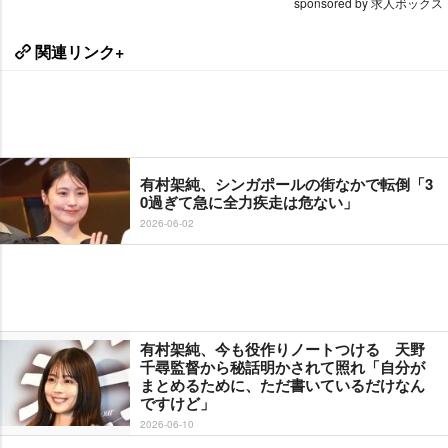
sponsored by 求人ボックス
関連リンク+
有村架純、シンガポールの街なかで転倒「3
0過ぎて急に全力疾走は危ない」
2026-06-02
有村架純、今も役作りノートつける 天野
千尋監督から秘話明かされて照れ「自分が
まとめるために、ただ書いているだけなん
ですけど」
2026-06-10