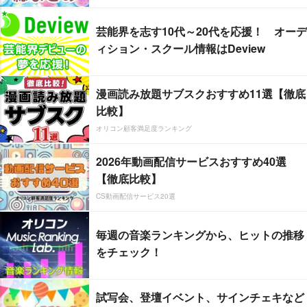
芸能界を志す10代～20代を応援！ オーデ
ィション・スクール情報はDeview
漫画読み放題サブスクおすすめ11選【徹底
比較】
オリコン顧客満足度ランキング
2026年動画配信サービスおすすめ40選
【徹底比較】
CS動画配信サービス20選
毎週の音楽ランキングから、ヒットの推移
をチェック！
試写会、登壇イベント、サインチェキなど