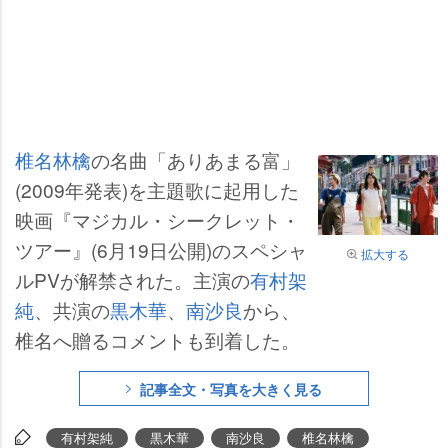
椎名林檎
の名曲「ありあまる富」
(2009年発表)を主題歌に起用した
映画『マジカル・シークレット・
ツアー』(6月19日公開)のスペシャ
拡大する
ルPVが解禁された。主演の
有村架
純
、共演の
黒木華
、
南沙良
から、
椎名へ贈るコメントも到着した。
記事全文・写真を大きく見る
有村架純
黒木華
南沙良
椎名林檎