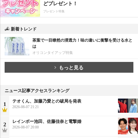
どプレゼント！
プレゼント特集
新着トレンド
茶葉で一目瞭然の浸透力！味の違いに衝撃を受ける水と
は
オリコンタイアップ特集
もっと見る
ニュース記事アクセスランキング
テオくん、加藤乃愛との破局を発表
1
2026-08-07 21:21
レインボー池田、佐藤佳奈と電撃婚
2
2026-08-07 20:00