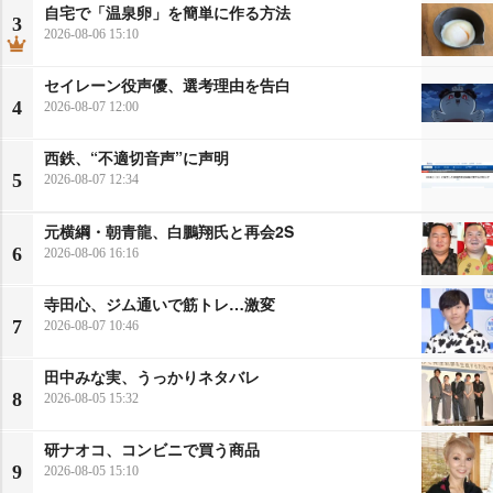
自宅で「温泉卵」を簡単に作る方法
3
2026-08-06 15:10
セイレーン役声優、選考理由を告白
4
2026-08-07 12:00
西鉄、“不適切音声”に声明
5
2026-08-07 12:34
元横綱・朝青龍、白鵬翔氏と再会2S
6
2026-08-06 16:16
寺田心、ジム通いで筋トレ…激変
7
2026-08-07 10:46
田中みな実、うっかりネタバレ
8
2026-08-05 15:32
研ナオコ、コンビニで買う商品
9
2026-08-05 15:10