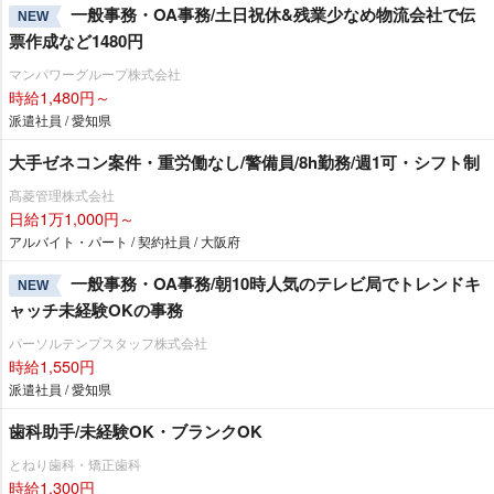
一般事務・OA事務/土日祝休&残業少なめ物流会社で伝
NEW
票作成など1480円
マンパワーグループ株式会社
時給1,480円～
派遣社員 / 愛知県
大手ゼネコン案件・重労働なし/警備員/8h勤務/週1可・シフト制
髙菱管理株式会社
日給1万1,000円～
アルバイト・パート / 契約社員 / 大阪府
一般事務・OA事務/朝10時人気のテレビ局でトレンドキ
NEW
ャッチ未経験OKの事務
パーソルテンプスタッフ株式会社
時給1,550円
派遣社員 / 愛知県
歯科助手/未経験OK・ブランクOK
とねり歯科・矯正歯科
時給1,300円