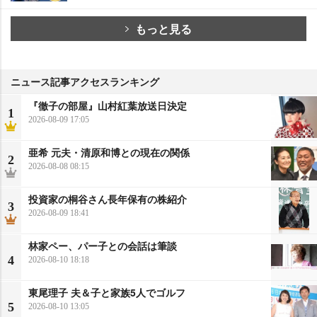
もっと見る
ニュース記事アクセスランキング
『徹子の部屋』山村紅葉放送日決定
1
2026-08-09 17:05
亜希 元夫・清原和博との現在の関係
2
2026-08-08 08:15
投資家の桐谷さん長年保有の株紹介
3
2026-08-09 18:41
林家ペー、パー子との会話は筆談
4
2026-08-10 18:18
東尾理子 夫＆子と家族5人でゴルフ
5
2026-08-10 13:05