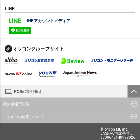
LINE
LINEアカウントメディア
PC版に切り替え
禁無断複写転載
クッキーの使用について
© oricon ME inc.
JASRAC許諾番号：
9009642140Y38026