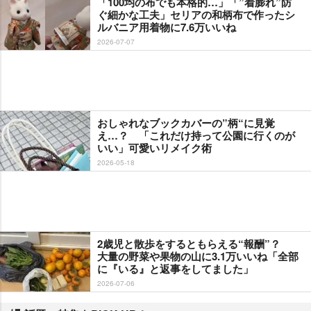
「100均の布でも本格的…」「”着膨れ”防
ぐ細かな工夫」セリアの和柄布で作ったシ
ルバニア用着物に7.6万いいね
2026-07-07
おしゃれなブックカバーの”柄“に見覚
え…？ 「これだけ持って公園に行くのが
いい」可愛いリメイク術
2026-05-18
2歳児と散歩をするともらえる“報酬”？
大量の野菜や果物の山に3.1万いいね「全部
に『いる』と返事をしてました」
2026-07-06