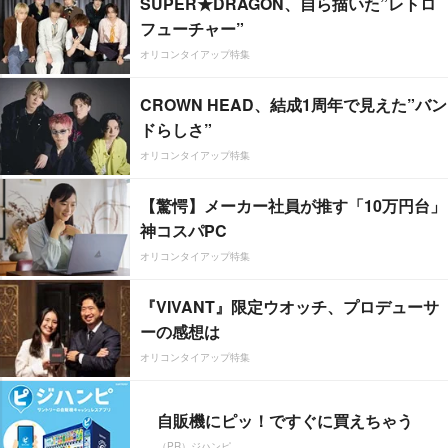
SUPER★DRAGON、自ら描いた”レトロ
フューチャー”
オリコンタイアップ特集
CROWN HEAD、結成1周年で見えた”バン
ドらしさ”
オリコンタイアップ特集
【驚愕】メーカー社員が推す「10万円台」
神コスパPC
オリコンタイアップ特集
『VIVANT』限定ウオッチ、プロデューサ
ーの感想は
オリコンタイアップ特集
自販機にピッ！ですぐに買えちゃう
（PR）ジハンピ