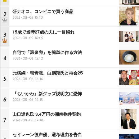
研ナオコ、コンビニで買う商品
2
2026-08-05 15:10
15歳で当時27歳の夫に一目惚れ
3
2026-08-05 16:09
自宅で「温泉卵」を簡単に作る方法
4
2026-08-06 15:10
元横綱・朝青龍、白鵬翔氏と再会2S
5
2026-08-06 16:16
『ちいかわ』新グッズ説明文に恐怖
6
2026-08-06 12:15
山口達也氏 3.4万円の湘南物件契約
7
2026-08-03 12:18
セイレーン役声優、選考理由を告白