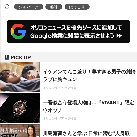
とともに投稿した一連の写真に
シルバニア
趣味
ほっこり
は、1万件のいいねが集まった。
出品者と購入者の間で交わされた
人形への温かい思いについて、M
ARIEさんに話を聞いた。
PICK UP
イケメンてんこ盛り！尊すぎる男子の純情
ラブに胸キュン
オリコンタイアップ特集
一番似合う登場人物は…『VIVANT』限定
ウオッチ
オリコンタイアップ特集
川島海荷さんと学ぶ 日常に潜む“人身取