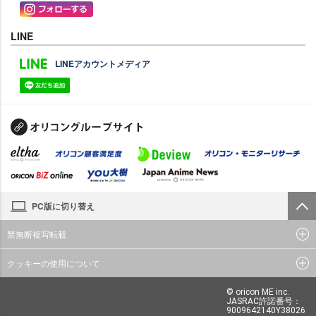
LINE
LINEアカウントメディア
PC版に切り替え
禁無断複写転載
クッキーの使用について
© oricon ME inc.
JASRAC許諾番号：
9009642140Y38026