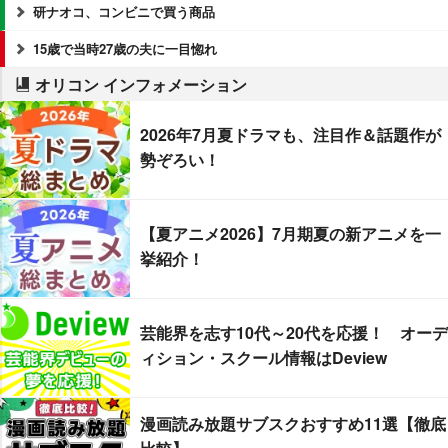
研ナオコ、コンビニで買う商品
15歳で当時27歳の夫に一目惚れ
オリコン インフォメーション
2026年7月夏ドラマも、注目作＆話題作が
勢ぞろい！
【夏アニメ2026】7月期夏の新アニメを一
挙紹介！
芸能界を志す10代～20代を応援！ オーデ
ィション・スクール情報はDeview
漫画読み放題サブスクおすすめ11選【徹底