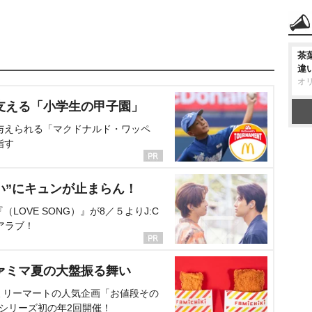
茶
違
オ
支える「小学生の甲子園」
与えられる「マクドナルド・ワッペ
指す
い”にキュンが止まらん！
OVE SONG）』が8／５よりJ:C
アラブ！
ァミマ夏の大盤振る舞い
ミリーマートの人気企画「お値段その
、シリーズ初の年2回開催！