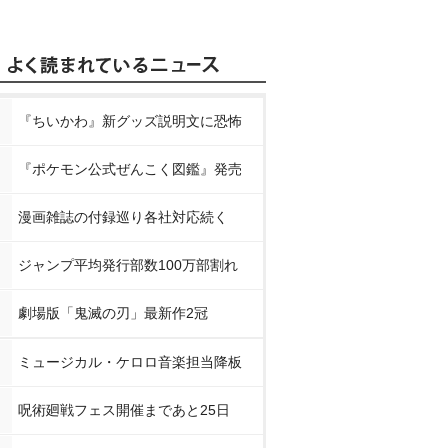
『ちいかわ』新グッズ説明文に恐怖
『ポケモン公式ぜんこく図鑑』発売
漫画雑誌の付録巡り各社対応続く
ジャンプ平均発行部数100万部割れ
劇場版「鬼滅の刃」最新作2冠
ミュージカル・ケロロ音楽担当降板
呪術廻戦フェス開催まであと25日