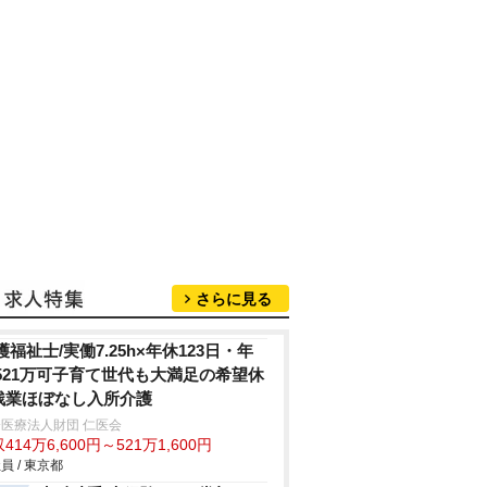
さらに見る
護福祉士/実働7.25h×年休123日・年
521万可子育て世代も大満足の希望休
残業ほぼなし入所介護
医療法人財団 仁医会
414万6,600円～521万1,600円
員 / 東京都