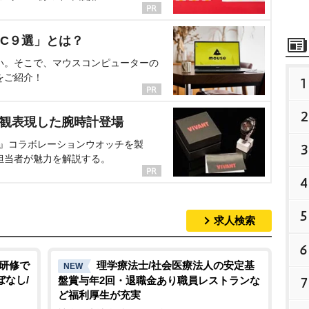
C９選」とは？
い。そこで、マウスコンピューターの
をご紹介！
1
2
界観表現した腕時計登場
NT』コラボレーションウオッチを製
3
担当者が魅力を解説する。
4
5
求人検索
6
実研修で
理学療法士/社会医療法人の安定基
NEW
ぼなし/
盤賞与年2回・退職金あり職員レストランな
7
ど福利厚生が充実