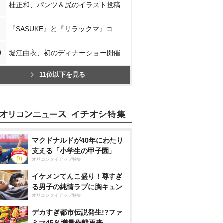
桂正和、パンツ＆尻のイラスト投稿
『SASUKE』と『リラックマ』コラボ
0
堀江由衣、初のディナーショー開催
11位以下を見る
マクドナルドが40年にわたり
支える「小学生の甲子園」
オリコンタイアップ特集
イケメンてんこ盛り！尊すぎ
る男子の純情ラブに胸キュン
オリコンタイアップ特集
デカすぎ都市伝説発生!?ファ
ミマ45％増量作戦再来