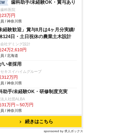
歯科助手/未経験OK・賞与あり
EW
田歯科医院
給23万円
員 / 神奈川県
未経験歓迎」賞与8月は4ヶ月分実績/
休124日・土日祝休の農業土木設計
式会社デミング設計
24万2,610円
員 / 北海道
がい者採用
京セキスイハイムグループ
312万円
員 / 神奈川県
科助手/未経験OK・研修制度充実
法人社団ALBA
給31万円～50万円
員 / 神奈川県
続きはこちら
sponsored by 求人ボックス