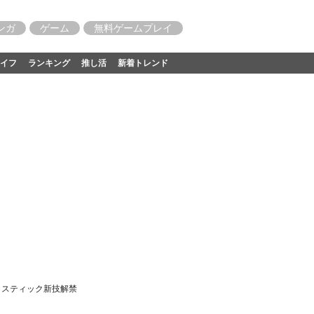
ンガ
ゲーム
無料ゲームプレイ
イフ
ランキング
推し活
新着トレンド
ミスティック新技解禁