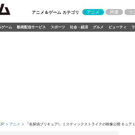
アニメ
声優
マ
アニメ＆ゲーム カテゴリ
&ゲーム
動画配信サービス
スポーツ
社会・経済
グルメ
ビューティ
ラ
OP
アニメ
『名探偵プリキュア!』ミスティックストライクの映像公開 キュア