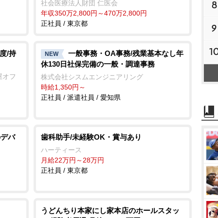
社会医療法人財団 仁医会
8
年収350万2,800円～470万2,800円
正社員 / 東京都
9
1
度/持
一般事務・OA事務/残業基本なし年
NEW
休130日社保完備の一般・調達事務
屋オフ
株式会社シスムエンジニアリング
時給1,350円～
正社員 / 派遣社員 / 愛知県
のデバ
歯科助手/未経験OK・賞与あり
ハーティース
月給22万円～28万円
正社員 / 東京都
うどんちり本家にし家本店のホールスタッ