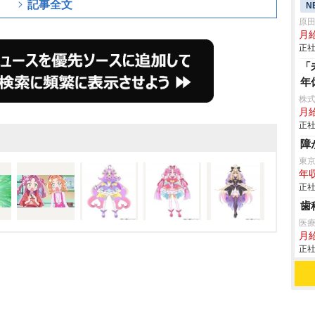
記事全文
N
原
月
正社
「
年
株
月給
正社
障
東
年収
正社
歯
医療
月
正社