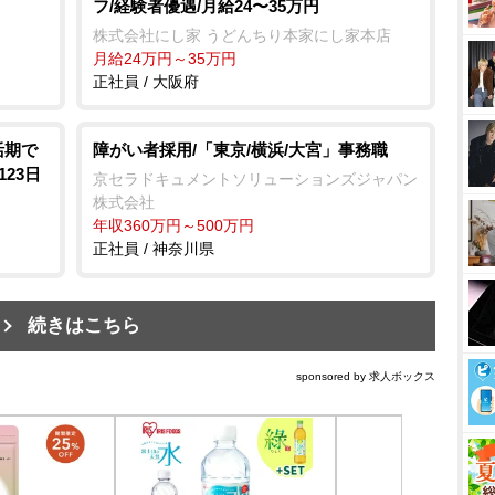
フ/経験者優遇/月給24〜35万円
株式会社にし家 うどんちり本家にし家本店
月給24万円～35万円
正社員 / 大阪府
活期で
障がい者採用/「東京/横浜/大宮」事務職
23日
京セラドキュメントソリューションズジャパン
株式会社
年収360万円～500万円
正社員 / 神奈川県
続きはこちら
sponsored by 求人ボックス