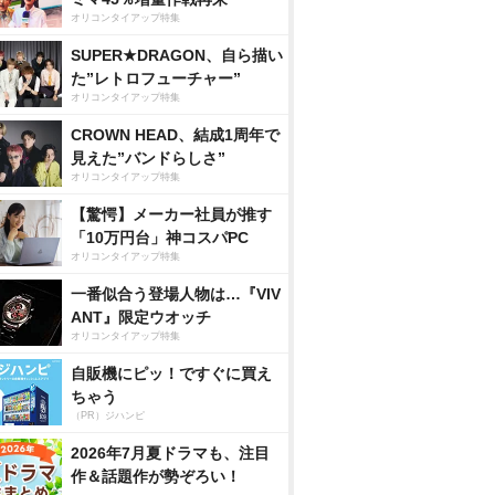
オリコンタイアップ特集
SUPER★DRAGON、自ら描い
た”レトロフューチャー”
オリコンタイアップ特集
CROWN HEAD、結成1周年で
見えた”バンドらしさ”
オリコンタイアップ特集
【驚愕】メーカー社員が推す
「10万円台」神コスパPC
オリコンタイアップ特集
一番似合う登場人物は…『VIV
ANT』限定ウオッチ
オリコンタイアップ特集
自販機にピッ！ですぐに買え
ちゃう
（PR）ジハンピ
2026年7月夏ドラマも、注目
作＆話題作が勢ぞろい！