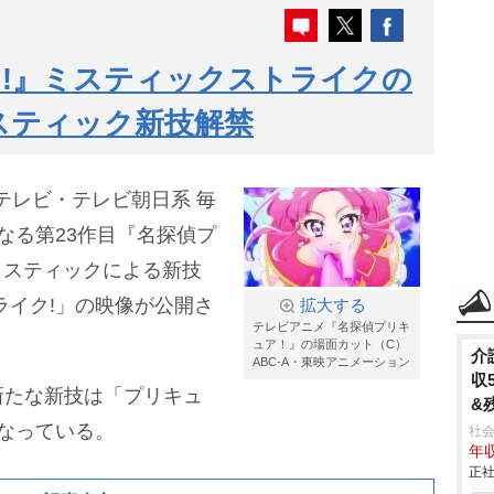
!』ミスティックストライクの
スティック新技解禁
テレビ・テレビ朝日系 毎
となる第23作目『名探偵プ
アミスティックによる新技
ライク!」の映像が公開さ
拡大する
テレビアニメ『名探偵プリキ
ュア！』の場面カット（C）
介
ABC-A・東映アニメーション
収
新たな新技は「プリキュ
&
となっている。
社会
年収
正社