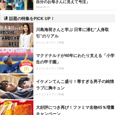
自分のお母さんに見えて号泣」
2026-05-11
話題の特集をPICK UP！
川島海荷さんと学ぶ 日常に潜む“人身取
引”のリアル
オリコンタイアップ特集
マクドナルドが40年にわたり支える「小学
生の甲子園」
オリコンタイアップ特集
イケメンてんこ盛り！尊すぎる男子の純情
ラブに胸キュン
オリコンタイアップ特集
大好評につき再び！ファミマ名物45％増量
キャンペーン