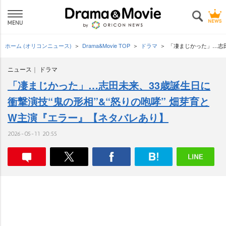
ホーム (オリコンニュース)
Drama&Movie TOP
ドラマ
「凄まじかった」…志田
ニュース
ドラマ
「凄まじかった」…志田未来、33歳誕生日に
衝撃演技“鬼の形相”&“怒りの咆哮” 畑芽育と
W主演『エラー』【ネタバレあり】
2026-05-11 20:55