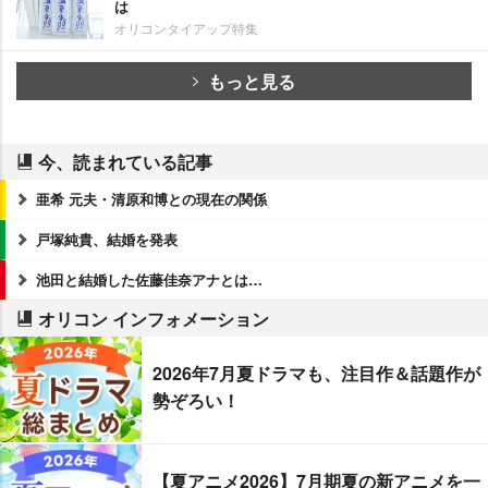
は
オリコンタイアップ特集
もっと見る
今、読まれている記事
亜希 元夫・清原和博との現在の関係
戸塚純貴、結婚を発表
池田と結婚した佐藤佳奈アナとは…
オリコン インフォメーション
2026年7月夏ドラマも、注目作＆話題作が
勢ぞろい！
【夏アニメ2026】7月期夏の新アニメを一