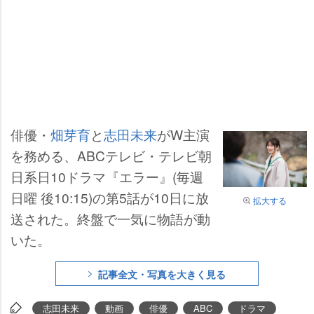
俳優・
畑芽育
と
志田未来
がW主演
を務める、ABCテレビ・テレビ朝
日系日10ドラマ『エラー』(毎週
日曜 後10:15)の第5話が10日に放
拡大する
送された。終盤で一気に物語が動
いた。
記事全文・写真を大きく見る
志田未来
動画
俳優
ABC
ドラマ