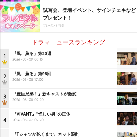
試写会、登壇イベント、サインチェキなど
プレゼント！
プレゼント特集
ドラマニュースランキング
『風、薫る』第20週
1
2026-08-09 08:15
『風、薫る』第96回
2
2026-08-08 17:00
『豊臣兄弟！』新キャストが激変
3
2026-08-08 09:20
『VIVANT』“怪しい男”の正体
4
2026-08-07 09:20
『Tシャツが乾くまで』ネット混乱