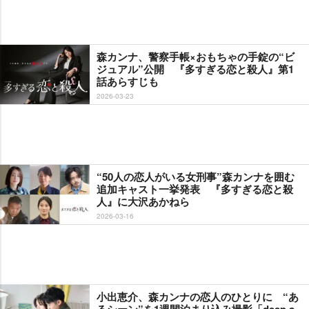
森カンナ、警察手帳×おもちゃの手錠の“ビ
ジュアル”公開 『多すぎる恋と殺人』第1
話あらすじも
2026-03-23
“50人の恋人がいる女刑事”森カンナを囲む
追加キャスト一挙発表 『多すぎる恋と殺
人』に大沢あかねら
2026-03-16
小出恵介、森カンナの恋人のひとりに “あ
るシーン”を1週間泊まり込み撮影「deep s