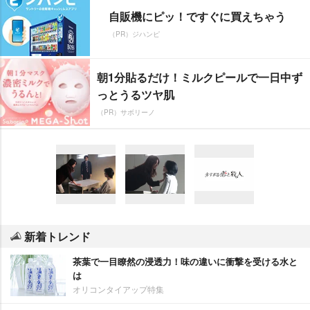
自販機にピッ！ですぐに買えちゃう
（PR）ジハンピ
朝1分貼るだけ！ミルクピールで一日中ず
っとうるツヤ肌
（PR）サボリーノ
新着トレンド
茶葉で一目瞭然の浸透力！味の違いに衝撃を受ける水と
は
オリコンタイアップ特集