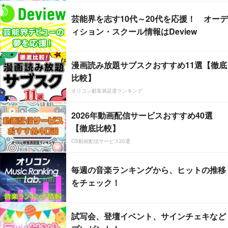
芸能界を志す10代～20代を応援！ オーデ
ィション・スクール情報はDeview
漫画読み放題サブスクおすすめ11選【徹底
比較】
オリコン顧客満足度ランキング
2026年動画配信サービスおすすめ40選
【徹底比較】
CS動画配信サービス20選
毎週の音楽ランキングから、ヒットの推移
をチェック！
試写会、登壇イベント、サインチェキなど