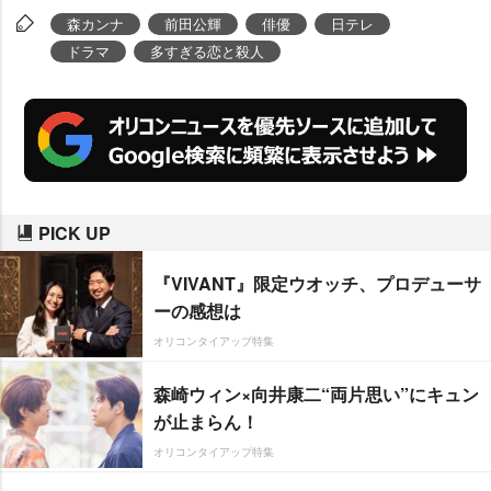
森カンナ
前田公輝
俳優
日テレ
ドラマ
多すぎる恋と殺人
PICK UP
『VIVANT』限定ウオッチ、プロデューサ
ーの感想は
オリコンタイアップ特集
森崎ウィン×向井康二“両片思い”にキュン
が止まらん！
オリコンタイアップ特集