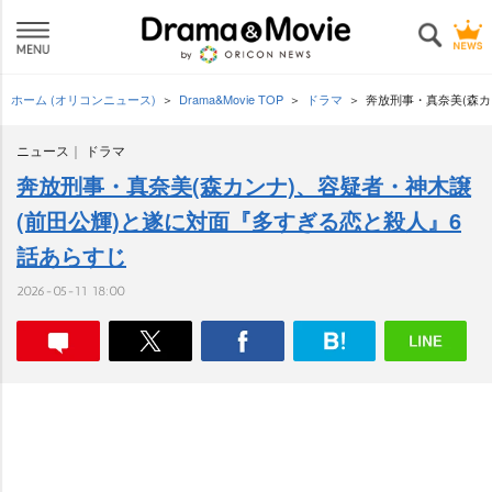
ホーム (オリコンニュース)
Drama&Movie TOP
ドラマ
奔放刑事・真奈美(森カ
ニュース
ドラマ
奔放刑事・真奈美(森カンナ)、容疑者・神木譲
(前田公輝)と遂に対面『多すぎる恋と殺人』6
話あらすじ
2026-05-11 18:00