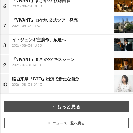
『VIVANT』まさかの“伏線回収”
6
2026-08-04 18:20
『VIVANT』ロケ地 公式ツアー発売
7
2026-08-05 13:57
イ・ジュンギ主演作、放送へ
8
2026-08-04 16:30
『VIVANT』まさかの“キスシーン”
9
2026-07-31 14:10
稲垣来泉『GTO』出演で新たな自分
10
2026-08-04 09:10
もっと見る
ニュース一覧へ戻る