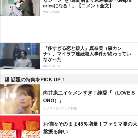
eriesになる！」【コメント全文】
2026-03-30
『多すぎる恋と殺人』真奈美（森カン
ナ）、マイラブ連続殺人事件が終わってい
なかった
2026-05-18
話題の特集をPICK UP！
向井康二イケメンすぎ！純愛『（LOVE S
ONG）』
オリコンタイアップ特集
お値段そのまま45％増量！ファミマ夏の大
盤振る舞い