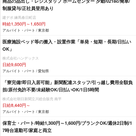
商品の品出し・レジスタッフ ホームセンター 夕勤/0218c/簡単/
制服貸与/正社員登用あり
建デポ 練馬春日町店
時給1,350円～1,650円
アルバイト・パート / 東京都
医療施設ベッド等の搬入・設置作業「単発・短期・長期/日払い
OK」
株式会社ハンデックス
日給9,600円
アルバイト・パート / 愛知県
「寮完備!即日入居可能」新聞配達スタッフ/引っ越し費用全額負
担/原付免許不要/未経験OK/日払いOK/1日5時間
株式会社朝日新聞立川総合販売 南平
日給8,440円～
アルバイト・パート / 東京都
保育士・パート/時給1,300円～1,600円/ブランクOK/週休2日制/1
7時台退勤可/家庭と両立