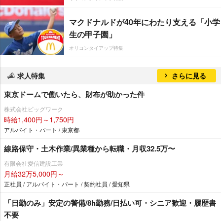
マクドナルドが40年にわたり支える「小学
生の甲子園」
オリコンタイアップ特集
求人特集
さらに見る
東京ドームで働いたら、財布が助かった件
株式会社ビッグワーク
時給1,400円～1,750円
アルバイト・パート / 東京都
線路保守・土木作業/異業種から転職・月収32.5万〜
有限会社愛信建設工業
月給32万5,000円～
正社員 / アルバイト・パート / 契約社員 / 愛知県
「日勤のみ」安定の警備/8h勤務/日払い可・シニア歓迎・履歴書
不要