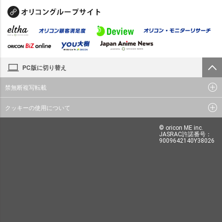
PC版に切り替え
禁無断複写転載
クッキーの使用について
© oricon ME inc.
JASRAC許諾番号：
9009642140Y38026