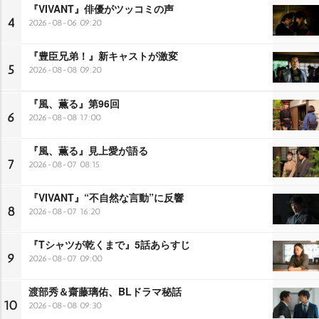
『VIVANT』俳優がツッコミの声
4
2026-08-06 09:20
『豊臣兄弟！』新キャストが激変
5
2026-08-08 09:20
『風、薫る』第96回
6
2026-08-08 17:00
『風、薫る』見上愛が語る
7
2026-08-07 08:15
『VIVANT』“不自然な言動”に反響
8
2026-08-07 16:20
『Tシャツが乾くまで』5話あらすじ
9
2026-08-07 09:00
渡部秀＆齋藤璃佑、BLドラマ秘話
10
2026-08-08 09:30