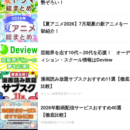
勢ぞろい！
【夏アニメ2026】7月期夏の新アニメを一
挙紹介！
芸能界を志す10代～20代を応援！ オーデ
ィション・スクール情報はDeview
漫画読み放題サブスクおすすめ11選【徹底
比較】
オリコン顧客満足度ランキング
2026年動画配信サービスおすすめ40選
【徹底比較】
CS動画配信サービス20選