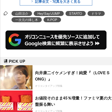
記事全文・写真を大きく見る
山田涼介
Hey!Say!JUMP
STARTO
ドラマ
一次元の挿し木
K-POP
PICK UP
向井康二イケメンすぎ！純愛『（LOVE S
ONG）』
オリコンタイアップ特集
お値段そのまま45％増量！ファミマ夏の大
盤振る舞い
オリコンタイアップ特集