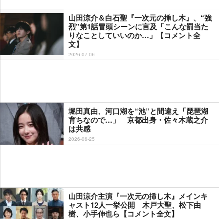
山田涼介＆白石聖『一次元の挿し木』、“強
烈”第1話冒頭シーンに言及「こんな罰当た
りなことしていいのか…」【コメント全
文】
2026-07-06
堀田真由、河口湖を“池”と間違え「琵琶湖
育ちなので…」 京都出身・佐々木蔵之介
は共感
2026-06-25
山田涼介主演『一次元の挿し木』メインキ
ャスト12人一挙公開 木戸大聖、松下由
樹、小手伸也ら【コメント全文】