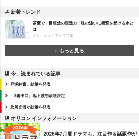
新着トレンド
茶葉で一目瞭然の浸透力！味の違いに衝撃を受ける水と
は
オリコンタイアップ特集
もっと見る
今、読まれている記事
戸塚純貴、結婚を発表
『8番出口』地上波初放送決定
及川光博が結婚を発表
オリコン インフォメーション
2026年7月夏ドラマも、注目作＆話題作が