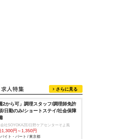
さらに見る
週2から可」調理スタッフ/調理師免許
須/日勤のみ/ショートステイ/社会保障
備
会社SOYOKAZE/日野ケアセンターそよ風
1,300円～1,350円
バイト・パート / 東京都