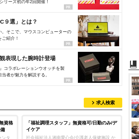
、シリーズ初の年2回開催！
C９選」とは？
い。そこで、マウスコンピューターの
をご紹介！
界観表現した腕時計登場
NT』コラボレーションウオッチを製
担当者が魅力を解説する。
求人検索
/無資格
「福祉調理スタッフ」無資格可/日勤のみ/デ
イケア
完備
社会福祉法人湘南愛心会/介護老人保健施設 か
センタ