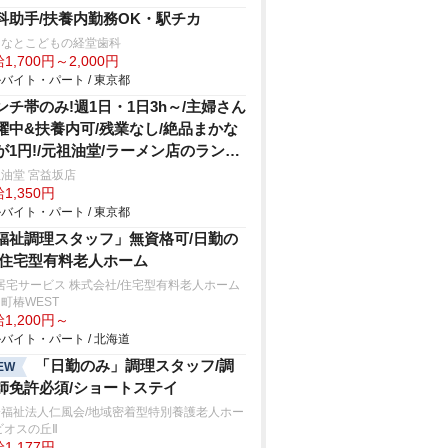
科助手/扶養内勤務OK・駅チカ
となとこどもの経堂歯科
1,700円～2,000円
バイト・パート / 東京都
ンチ帯のみ!週1日・1日3h～/主婦さん
躍中&扶養内可/残業なし/絶品まかな
が1円!/元祖油堂/ラーメン店のランチ
タッフ
油堂 宮益坂店
1,350円
バイト・パート / 東京都
福祉調理スタッフ」無資格可/日勤の
/住宅型有料老人ホーム
居宅サービス 株式会社/住宅型有料老人ホーム
町椿WEST
1,200円～
バイト・パート / 北海道
「日勤のみ」調理スタッフ/調
EW
師免許必須/ショートステイ
会福祉法人仁風会/地域密着型特別養護老人ホー
ビオスの丘Ⅱ
1,177円