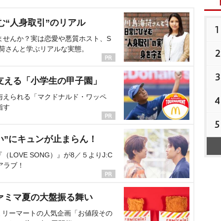
む“人身取引”のリアル
1
ませんか？実は恋愛や悪質ホスト、S
海荷さんと学ぶリアルな実態。
2
3
支える「小学生の甲子園」
与えられる「マクドナルド・ワッペ
4
指す
5
い”にキュンが止まらん！
OVE SONG）』が8／５よりJ:C
アラブ！
ァミマ夏の大盤振る舞い
ミリーマートの人気企画「お値段その