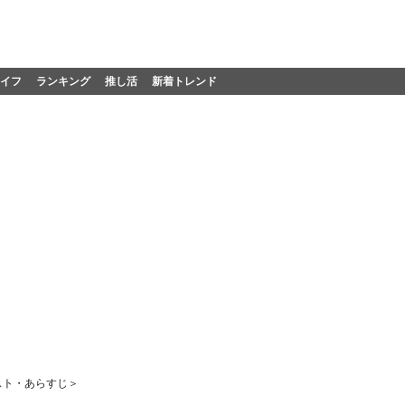
イフ
ランキング
推し活
新着トレンド
スト・あらすじ＞