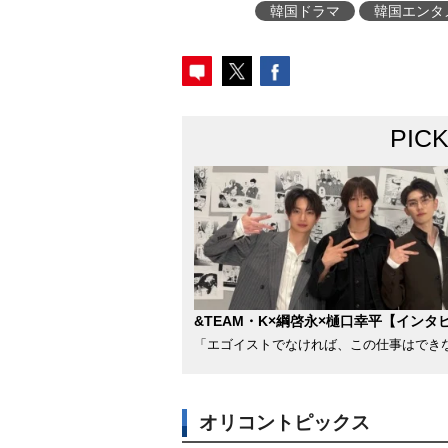
韓国ドラマ
韓国エンタ
PIC
&TEAM・K×綱啓永×樋口幸平【インタ
「エゴイストでなければ、この仕事はでき
オリコントピックス