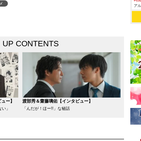
メ
アル
K UP CONTENTS
ビュー】
渡部秀＆齋藤璃佑【インタビュー】
ない」
「んだが！ほー!!」な秘話