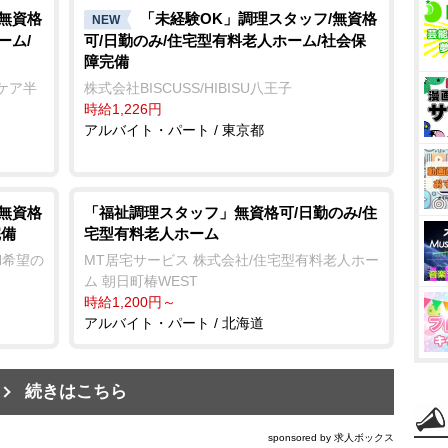
/無資格
「未経験OK」調理スタッフ/無資格
NEW
ーム/
可/日勤のみ/住宅型有料老人ホーム/社会保
障完備
ケア半
株式会社BISCUSS/HIBISU八王子
時給1,226円
アルバイト・パート / 東京都
/無資格
「福祉調理スタッフ」無資格可/日勤のみ/住
宅型有料老人ホーム
完備
MT居宅サービス 株式会社/住宅型有料老人ホー
ON希望の
ム 朝日町椿WEST
時給1,200円～
アルバイト・パート / 北海道
続きはこちら
sponsored by 求人ボックス