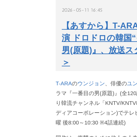
2026-05-11 16:45
【あすから】T-A
演 ドロドロの韓国
男(原題)』、放送
＞
T-ARA
の
ウンジョン
、俳優の
ユ
ラマ『一番目の男(原題)』(全12
り韓流チャンネル「KNTV/KNTV
ディアコーポレーション)でテレ
曜 後8:00～10:30 ※4話連続)