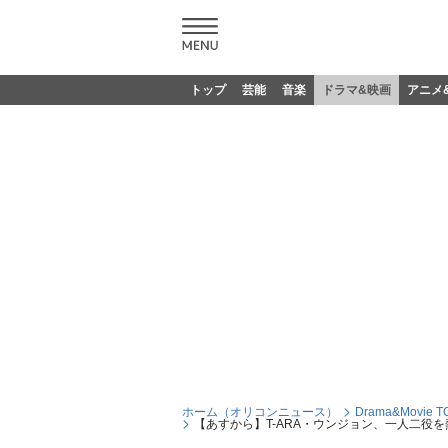
トップ
芸能
音楽
ドラマ&映画
アニメ
ホーム（オリコンニュース）
Drama&Movie T
【あすから】T-ARA・ウンジョン、一人二役を