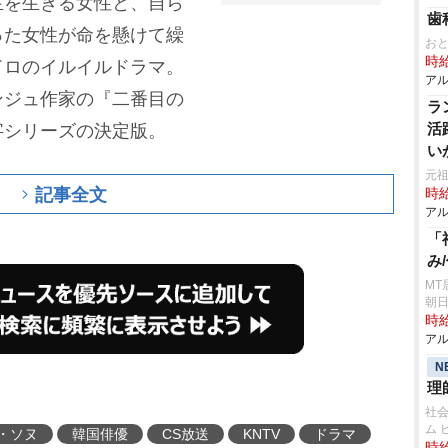
生を生きる女性と、自ら
歯
った女性が命を懸けて繰
お
時給
ドロのイルイルドラマ。
アル
ンジュ作家の『二番目の
ラ
活
字シリーズの決定版。
い
ス
元祖
記事全文
時給
アル
「
み
MT
朝日
時給
アル
N
理
社
ム 
・ソヌ
韓国俳優
CS放送
KNTV
ドラマ
時給