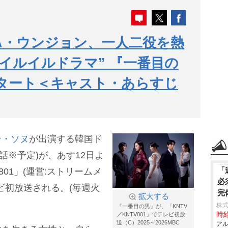
RA・ウンジョン、一人二役を熱
“イルイルドラマ” 『一番目の
スタート＜キャスト・あらすじ
ン・ソヌ
が出演する韓国ド
0話※予定)が、あす12日よ
「
801」(運営:ストリームメ
必
ビ初放送される。(毎週火
完
拡大する
株式
『一番目の男』が、「KNTV
時給
／KNTV801」でテレビ初放
送（C）2025～2026MBC
アル