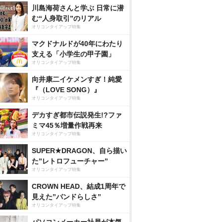
川島海荷さんと学ぶ 日常に潜
む“人身取引”のリアル
オリコンタイアップ特集
マクドナルドが40年にわたり
支える「小学生の甲子園」
オリコンタイアップ特集
向井康二イケメンすぎ！純愛
『（LOVE SONG）』
オリコンタイアップ特集
デカすぎ都市伝説発生!?ファ
ミマ45％増量作戦再来
オリコンタイアップ特集
SUPER★DRAGON、自ら描い
た”レトロフューチャー”
オリコンタイアップ特集
CROWN HEAD、結成1周年で
見えた”バンドらしさ”
オリコンタイアップ特集