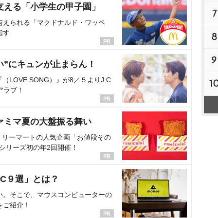
支える「小学生の甲子園」
7
与えられる「マクドナルド・ワッペ
指す
8
9
い”にキュンが止まらん！
OVE SONG）』が8／５よりJ:C
1
アラブ！
ァミマ夏の大盤振る舞い
ミリーマートの人気企画「お値段その
、シリーズ初の年2回開催！
C９選」とは？
い。そこで、マウスコンピューターの
をご紹介！