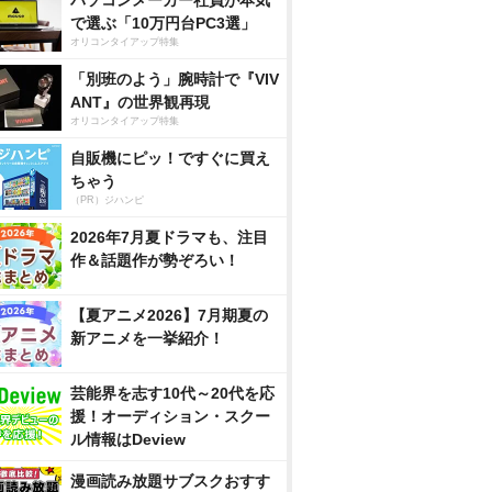
パソコンメーカー社員が本気
で選ぶ「10万円台PC3選」
オリコンタイアップ特集
「別班のよう」腕時計で『VIV
ANT』の世界観再現
オリコンタイアップ特集
自販機にピッ！ですぐに買え
ちゃう
（PR）ジハンピ
2026年7月夏ドラマも、注目
作＆話題作が勢ぞろい！
【夏アニメ2026】7月期夏の
新アニメを一挙紹介！
芸能界を志す10代～20代を応
援！オーディション・スクー
ル情報はDeview
漫画読み放題サブスクおすす