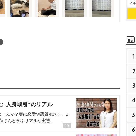
アル
1
2
3
4
む“人身取引”のリアル
5
ませんか？実は恋愛や悪質ホスト、S
海荷さんと学ぶリアルな実態。
6