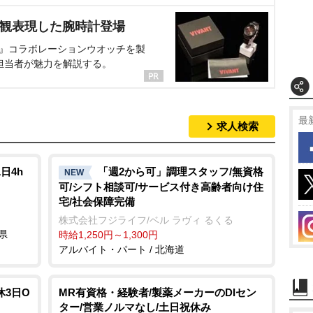
界観表現した腕時計登場
NT』コラボレーションウオッチを製
担当者が魅力を解説する。
最
求人検索
日4h
「週2から可」調理スタッフ/無資格
NEW
可/シフト相談可/サービス付き高齢者向け住
宅/社会保障完備
株式会社フジライフ/ベル ラヴィ るくる
県
時給1,250円～1,300円
アルバイト・パート / 北海道
休3日O
MR有資格・経験者/製薬メーカーのDIセン
ター/営業ノルマなし/土日祝休み