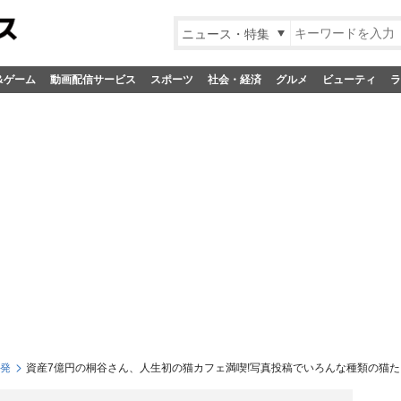
ニュース・特集
&ゲーム
動画配信サービス
スポーツ
社会・経済
グルメ
ビューティ
ラ
S発
資産7億円の桐谷さん、人生初の猫カフェ満喫!写真投稿でいろんな種類の猫