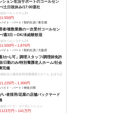
ンション生活サポートのコールセン
ー/土日祝休み/17:00退社
会社ベルシステム24
1,550円
バイト・パート / 契約社員 / 東京都
理者/複数業務の一次受付コールセン
ー/週3日～OK/未経験歓迎
会社ベルシステム24
1,500円～1,875円
バイト・パート / 契約社員 / 大阪府
週3から可」調理スタッフ/調理師免許
須/日勤のみ/特別養護老人ホーム/社会
障完備
福祉法人湘光会/特別養護老人ホーム まほろば
家
1,225円～1,300円
バイト・パート / 神奈川県
がい者採用/花屋の店舗バックヤード
務
式会社パーク・コーポレーション
123万円～141万円