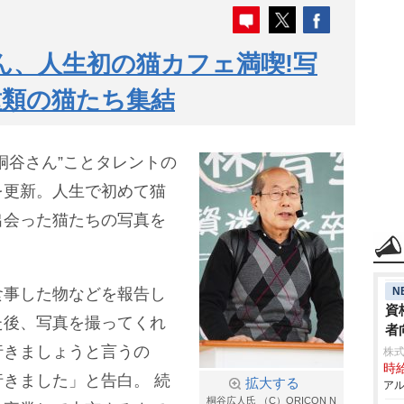
ん、人生初の猫カフェ満喫!写
種類の猫たち集結
桐谷さん”ことタレントの
Xを更新。人生で初めて猫
出会った猫たちの写真を
N
食事した物などを報告し
資
た後、写真を撮ってくれ
者
行きましょうと言うの
株式
時給
行きました」と告白。
続
拡大する
アル
桐谷広人氏 （C）ORICON N