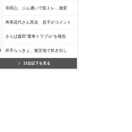
寺田心、ジム通いで筋トレ…激変
寿美花代さん死去 息子がコメント
さらば森田“愛車トラブル”を報告
0
井手らっきょ、被災地で炊き出し
11位以下を見る