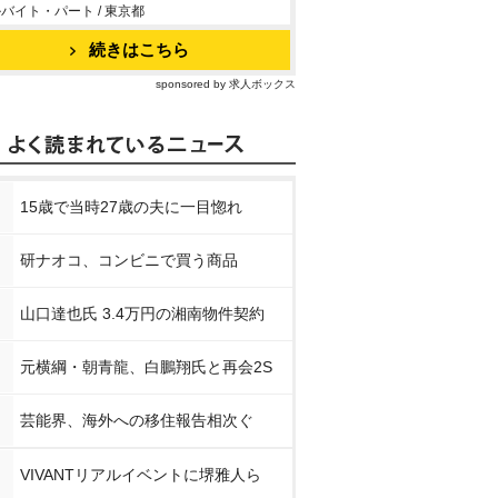
バイト・パート / 東京都
続きはこちら
sponsored by 求人ボックス
15歳で当時27歳の夫に一目惚れ
研ナオコ、コンビニで買う商品
山口達也氏 3.4万円の湘南物件契約
元横綱・朝青龍、白鵬翔氏と再会2S
芸能界、海外への移住報告相次ぐ
VIVANTリアルイベントに堺雅人ら