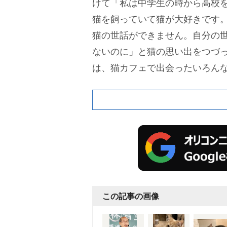
けて「私は中学生の時から高校
猫を飼っていて猫が大好きです
猫の世話ができません。自分の世
ないのに」と猫の思い出をつづ
は、猫カフェで出会ったいろん
なでする様子などを見ることが
株主優待と配当で生計を立てる投
に。57歳で引退した。バブル絶頂
め、バブル崩壊やITバブル、リ
浮き沈みを経験。資産は現在7億
この記事の画像