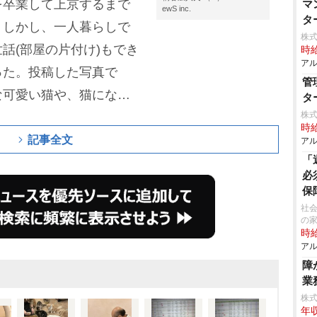
を卒業して上京するまで
マ
ewS inc.
タ
。しかし、一人暮らしで
株式
話(部屋の片付け)もでき
時給
アル
った。投稿した写真で
管
な可愛い猫や、猫になで
タ
株式
できる。
桐谷さんは365日
時給
資家。25歳でプロ棋士
記事全文
アル
「
期の1984年に株を始
必
ーマンショックなど相場の
保
円とされる。
社会
の
時給
アル
障
業
株
年収