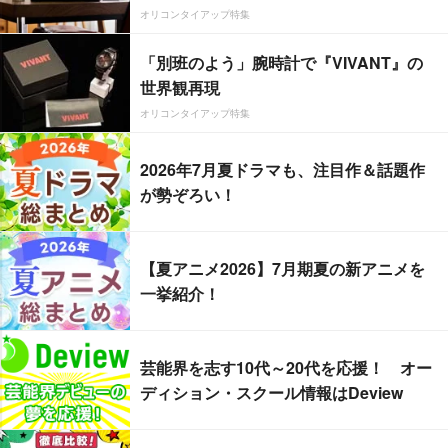
オリコンタイアップ特集
「別班のよう」腕時計で『VIVANT』の
世界観再現
オリコンタイアップ特集
2026年7月夏ドラマも、注目作＆話題作
が勢ぞろい！
【夏アニメ2026】7月期夏の新アニメを
一挙紹介！
芸能界を志す10代～20代を応援！ オー
ディション・スクール情報はDeview