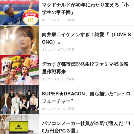
マクドナルドが40年にわたり支える「小
学生の甲子園」
オリコンタイアップ特集
向井康二イケメンすぎ！純愛『（LOVE S
ONG）』
オリコンタイアップ特集
デカすぎ都市伝説発生!?ファミマ45％増
量作戦再来
オリコンタイアップ特集
SUPER★DRAGON、自ら描いた”レトロ
フューチャー”
オリコンタイアップ特集
パソコンメーカー社員が本気で選んだ「1
0万円台PC３選」