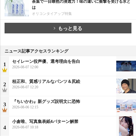
茶葉で一目瞭然の浸透力！味の違いに衝撃を受ける水と
は
オリコンタイアップ特集
もっと見る
ニュース記事アクセスランキング
セイレーン役声優、選考理由を告白
1
2026-08-07 12:00
桂正和、質感リアルなパンツ＆尻絵
2
2026-08-07 12:20
『ちいかわ』新グッズ説明文に恐怖
3
2026-08-06 12:15
小倉唯、写真集表紙4パターン解禁
4
2026-08-07 10:18