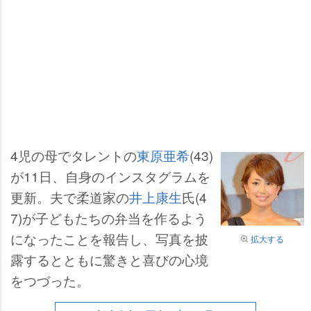
4児の母でタレントの
東原亜希
(43)
が11日、自身のインスタグラムを
更新。夫で柔道家の
井上康生
氏(4
7)が子どもたちの弁当を作るよう
になったことを報告し、写真を披
拡大する
露するとともに驚きと喜びの心境
をつづった。