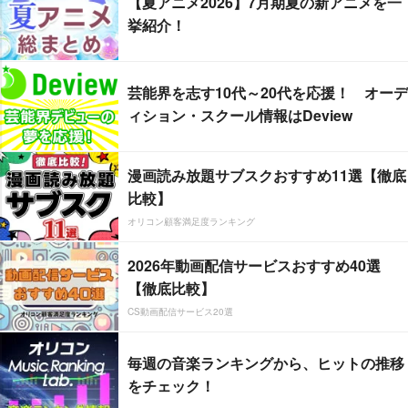
【夏アニメ2026】7月期夏の新アニメを一
挙紹介！
芸能界を志す10代～20代を応援！ オーデ
ィション・スクール情報はDeview
漫画読み放題サブスクおすすめ11選【徹底
比較】
オリコン顧客満足度ランキング
2026年動画配信サービスおすすめ40選
【徹底比較】
CS動画配信サービス20選
毎週の音楽ランキングから、ヒットの推移
をチェック！