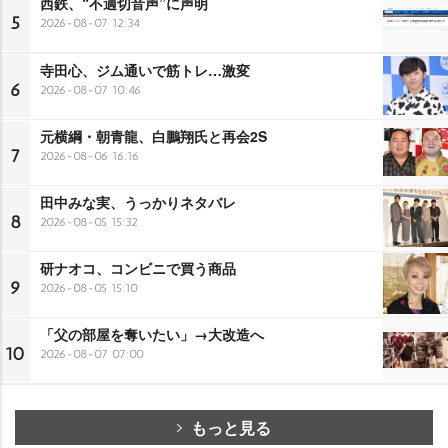
西鉄、“不適切音声”に声明
5
2026-08-07 12:34
寺田心、ジム通いで筋トレ…激変
6
2026-08-07 10:46
元横綱・朝青龍、白鵬翔氏と再会2S
7
2026-08-06 16:16
田中みな実、うっかりネタバレ
8
2026-08-05 15:32
研ナオコ、コンビニで買う商品
9
2026-08-05 15:10
「父の部屋を奪いたい」→大改造へ
10
2026-08-07 07:00
もっと見る