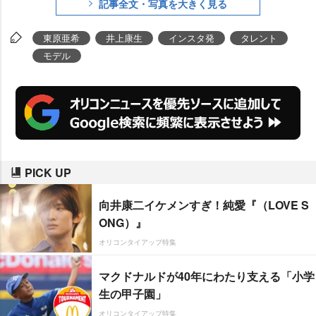
記事全文・写真を大きく見る
東原亜希
井上康生
インスタ発
タレント
モデル
PICK UP
向井康二イケメンすぎ！純愛『（LOVE S
ONG）』
オリコンタイアップ特集
マクドナルドが40年にわたり支える「小学
生の甲子園」
オリコンタイアップ特集