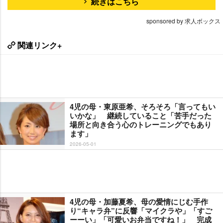
続きはこちら
sponsored by 求人ボックス
関連リンク+
4児の母・東原亜希、そろそろ「言ってもい
いかな」 継続していること「苦手だった
場所と向き合う心のトレーニングでもあり
ます」
2026-05-01
4児の母・加藤夏希、母の愛情にじむ手作
り“キャラ弁”に反響「マイクラや」「すご
ーーい」「可愛いお弁当ですね！」 完成