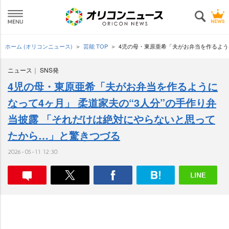
ホーム (オリコンニュース)
芸能 TOP
4児の母・東原亜希「夫がお弁当を作るよう
ニュース
SNS発
4児の母・東原亜希「夫がお弁当を作るように
なって4ヶ月」 柔道家夫の“3人分”の手作り弁
当披露 「それだけは絶対にやらないと思って
たから…」と驚きつづる
2026-05-11 12:30