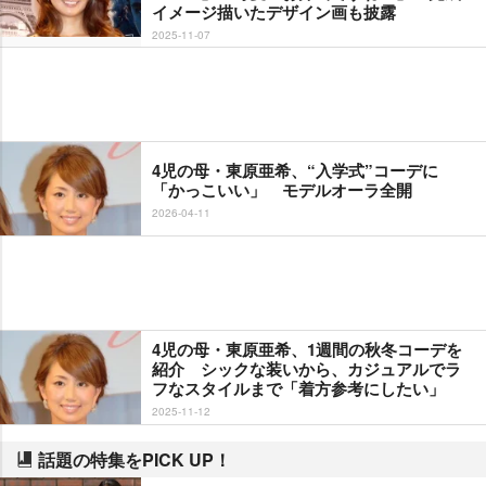
イメージ描いたデザイン画も披露
2025-11-07
4児の母・東原亜希、“入学式”コーデに
「かっこいい」 モデルオーラ全開
2026-04-11
4児の母・東原亜希、1週間の秋冬コーデを
紹介 シックな装いから、カジュアルでラ
フなスタイルまで「着方参考にしたい」
2025-11-12
話題の特集をPICK UP！