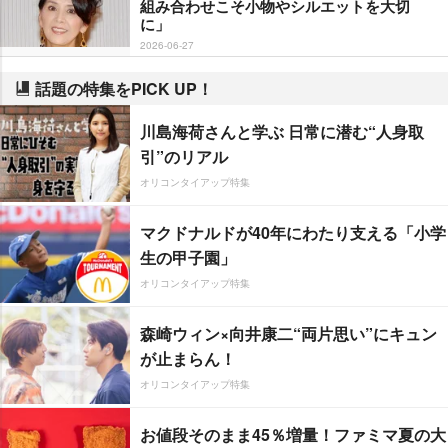
組み合わせこそ小物やシルエットを大切
に」
2026-06-27
話題の特集をPICK UP！
川島海荷さんと学ぶ 日常に潜む“人身取
引”のリアル
オリコンタイアップ特集
マクドナルドが40年にわたり支える「小学
生の甲子園」
オリコンタイアップ特集
森崎ウィン×向井康二“両片思い”にキュン
が止まらん！
オリコンタイアップ特集
お値段そのまま45％増量！ファミマ夏の大