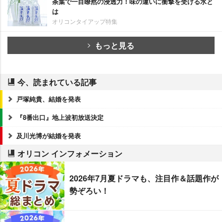
茶葉で一目瞭然の浸透力！味の違いに衝撃を受ける水と
は
オリコンタイアップ特集
もっと見る
今、読まれている記事
戸塚純貴、結婚を発表
『8番出口』地上波初放送決定
及川光博が結婚を発表
オリコン インフォメーション
2026年7月夏ドラマも、注目作＆話題作が
勢ぞろい！