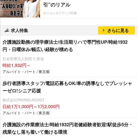
引”のリアル
オリコンタイアップ特集
求人特集
さらに見る
介護施設勤務の理学療法士/生活期リハで専門性UP/時給1932
円・日曜休み/幅広い経験が積める
社会医療法人財団 仁医会
時給1,932円～
アルバイト・パート / 東京都
歩行者誘導スタッフ/電話応募もOK/車の誘導なしでプレッシャ
ーゼロ!シニア応援
株式会社PAVING ASSIST
日給1万1,000円～1万2,000円
アルバイト・パート / 東京都
介護施設の作業療法士/時給1932円老健経験者歓迎!駅徒歩5分・
残業なし落ち着いて働ける環境