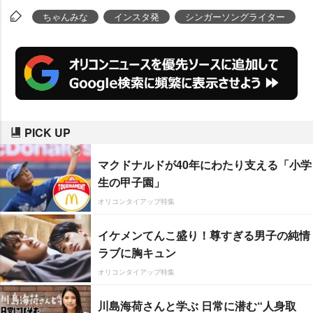
ちゃんみな
インスタ発
シンガーソングライター
PICK UP
マクドナルドが40年にわたり支える「小学
生の甲子園」
オリコンタイアップ特集
イケメンてんこ盛り！尊すぎる男子の純情
ラブに胸キュン
オリコンタイアップ特集
川島海荷さんと学ぶ 日常に潜む“人身取