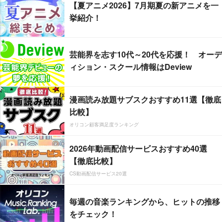
【夏アニメ2026】7月期夏の新アニメを一
挙紹介！
芸能界を志す10代～20代を応援！ オーデ
ィション・スクール情報はDeview
漫画読み放題サブスクおすすめ11選【徹底
比較】
オリコン顧客満足度ランキング
2026年動画配信サービスおすすめ40選
【徹底比較】
CS動画配信サービス20選
毎週の音楽ランキングから、ヒットの推移
をチェック！