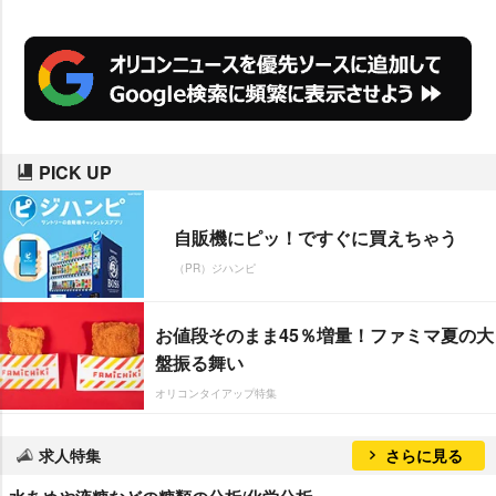
PICK UP
自販機にピッ！ですぐに買えちゃう
（PR）ジハンピ
お値段そのまま45％増量！ファミマ夏の大
盤振る舞い
オリコンタイアップ特集
求人特集
さらに見る