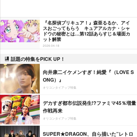
『名探偵プリキュア！』森亜るるか、アイ
スおごってもらう キュアアルカナ・シャ
ドウの秘密とは…第12話あらすじ＆場面カ
ット解禁
2026-04-18
話題の特集をPICK UP！
向井康二イケメンすぎ！純愛『（LOVE S
ONG）』
オリコンタイアップ特集
デカすぎ都市伝説発生!?ファミマ45％増量
作戦再来
オリコンタイアップ特集
SUPER★DRAGON、自ら描いた”レトロ