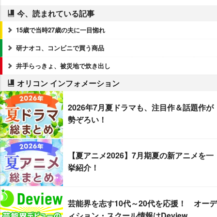
今、読まれている記事
15歳で当時27歳の夫に一目惚れ
研ナオコ、コンビニで買う商品
井手らっきょ、被災地で炊き出し
オリコン インフォメーション
2026年7月夏ドラマも、注目作＆話題作が
勢ぞろい！
【夏アニメ2026】7月期夏の新アニメを一
挙紹介！
芸能界を志す10代～20代を応援！ オーデ
ィション・スクール情報はDeview