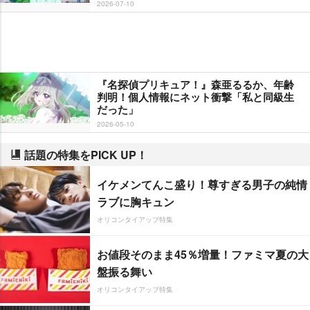
2026-07-10
『名探偵プリキュア！』森亜るるか、年齢
判明！個人情報にネット衝撃「私と同級生
だった」
2026-05-10
話題の特集をPICK UP！
イケメンてんこ盛り！尊すぎる男子の純情
ラブに胸キュン
オリコンタイアップ特集
お値段そのまま45％増量！ファミマ夏の大
盤振る舞い
オリコンタイアップ特集