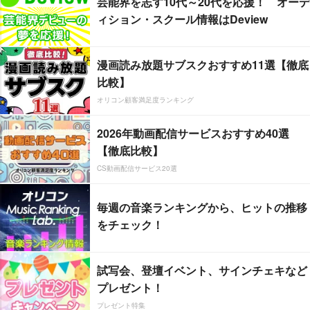
芸能界を志す10代～20代を応援！ オーデ
ィション・スクール情報はDeview
漫画読み放題サブスクおすすめ11選【徹底
比較】
オリコン顧客満足度ランキング
2026年動画配信サービスおすすめ40選
【徹底比較】
CS動画配信サービス20選
毎週の音楽ランキングから、ヒットの推移
をチェック！
試写会、登壇イベント、サインチェキなど
プレゼント！
プレゼント特集