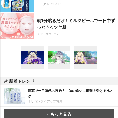
（PR）ジハンピ
朝1分貼るだけ！ミルクピールで一日中ず
っとうるツヤ肌
（PR）サボリーノ
新着トレンド
茶葉で一目瞭然の浸透力！味の違いに衝撃を受ける水と
は
オリコンタイアップ特集
もっと見る