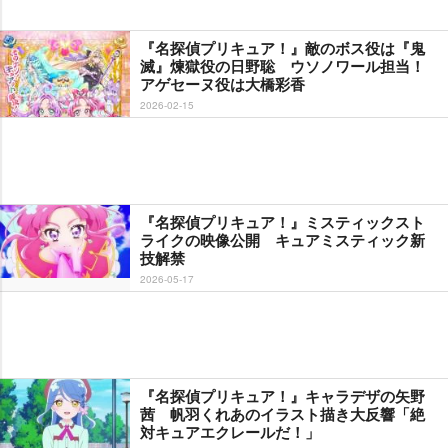
『名探偵プリキュア！』敵のボス役は『鬼
滅』煉獄役の日野聡 ウソノワール担当！
アゲセーヌ役は大橋彩香
2026-02-15
『名探偵プリキュア！』ミスティックスト
ライクの映像公開 キュアミスティック新
技解禁
2026-05-17
『名探偵プリキュア！』キャラデザの矢野
茜 帆羽くれあのイラスト描き大反響「絶
対キュアエクレールだ！」