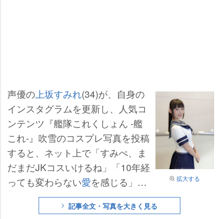
声優の
上坂すみれ
(34)が、自身の
インスタグラムを更新し、人気コ
ンテンツ『艦隊これくしょん -艦
これ-』吹雪のコスプレ写真を投稿
すると、ネット上で「すみぺ、ま
だまだJKコスいけるね」「10年経
拡大する
っても変わらない
愛
を感じる」
「30歳過ぎてから初めて醸し出さ
記事全文・写真を大きく見る
れる魅力」などと驚いている。