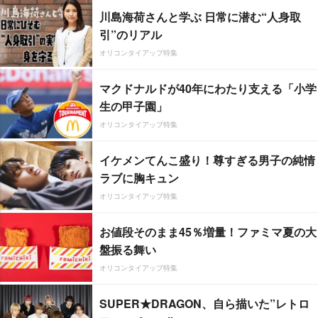
川島海荷さんと学ぶ 日常に潜む“人身取
引”のリアル
オリコンタイアップ特集
マクドナルドが40年にわたり支える「小学
生の甲子園」
オリコンタイアップ特集
イケメンてんこ盛り！尊すぎる男子の純情
ラブに胸キュン
オリコンタイアップ特集
お値段そのまま45％増量！ファミマ夏の大
盤振る舞い
オリコンタイアップ特集
SUPER★DRAGON、自ら描いた”レトロ