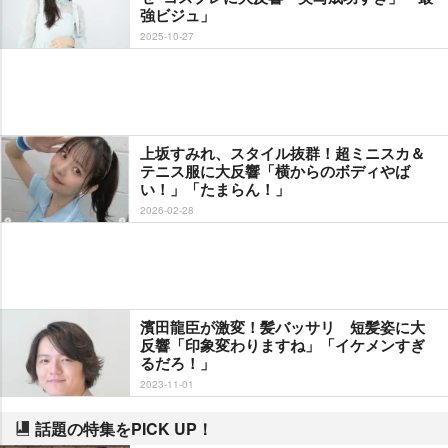
強ビジュ」
2025-10-27
上坂すみれ、スタイル抜群！超ミニスカ＆
テニス服に大反響「横からのボディやば
い！」「たまらん！」
2026-02-28
濱田龍臣が激変！髪バッサリ 短髪姿に大
反響「印象変わりますね」「イケメンすぎ
るだろ！」
2023-11-01
話題の特集をPICK UP！