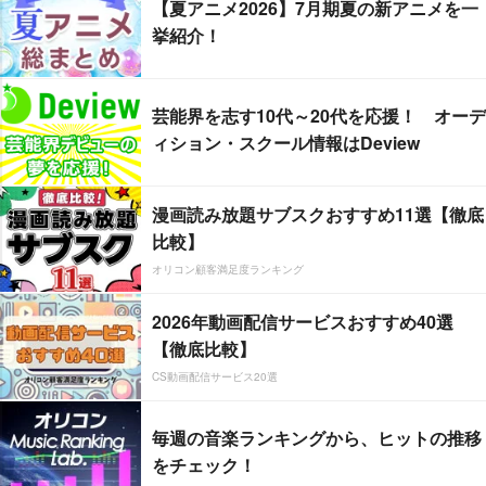
【夏アニメ2026】7月期夏の新アニメを一
挙紹介！
芸能界を志す10代～20代を応援！ オーデ
ィション・スクール情報はDeview
漫画読み放題サブスクおすすめ11選【徹底
比較】
オリコン顧客満足度ランキング
2026年動画配信サービスおすすめ40選
【徹底比較】
CS動画配信サービス20選
毎週の音楽ランキングから、ヒットの推移
をチェック！