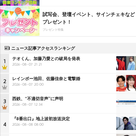
試写会、登壇イベント、サインチェキなど
プレゼント！
プレゼント特集
ニュース記事アクセスランキング
テオくん、加藤乃愛との破局を発表
1
2026-08-07 21:21
レインボー池田、佐藤佳奈と電撃婚
2
2026-08-07 20:00
西鉄、“不適切音声”に声明
3
2026-08-07 12:34
『8番出口』地上波初放送決定
4
2026-08-08 08:00