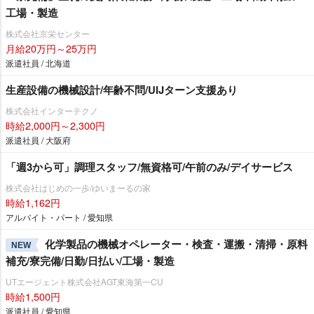
工場・製造
株式会社京栄センター
月給20万円～25万円
派遣社員 / 北海道
生産設備の機械設計/年齢不問/UIJターン支援あり
株式会社インターテクノ
時給2,000円～2,300円
派遣社員 / 大阪府
「週3から可」調理スタッフ/無資格可/午前のみ/デイサービス
株式会社はじめの一歩/ゆいまーるの家
時給1,162円
アルバイト・パート / 愛知県
化学製品の機械オペレーター・検査・運搬・清掃・原料
NEW
補充/寮完備/日勤/日払い/工場・製造
UTエージェント株式会社AGT東海第一CU
時給1,500円
派遣社員 / 愛知県