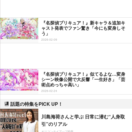
『名探偵プリキュア！』新キャラ＆追加キ
ャスト発表でファン驚き「今にも変身しそ
う」
2026-02-09
『名探偵プリキュア！』似てるよな…変身
シーン映像公開で大反響「一生好き」「芸
術点めっちゃ高い」
2026-02-24
話題の特集をPICK UP！
川島海荷さんと学ぶ 日常に潜む“人身取
引”のリアル
オリコンタイアップ特集