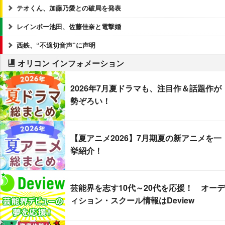
テオくん、加藤乃愛との破局を発表
レインボー池田、佐藤佳奈と電撃婚
西鉄、“不適切音声”に声明
オリコン インフォメーション
2026年7月夏ドラマも、注目作＆話題作が
勢ぞろい！
【夏アニメ2026】7月期夏の新アニメを一
挙紹介！
芸能界を志す10代～20代を応援！ オーデ
ィション・スクール情報はDeview