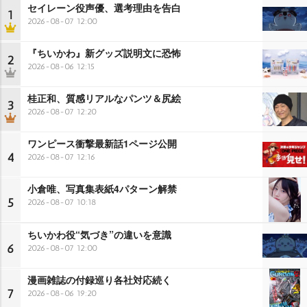
セイレーン役声優、選考理由を告白
1
2026-08-07 12:00
『ちいかわ』新グッズ説明文に恐怖
2
2026-08-06 12:15
桂正和、質感リアルなパンツ＆尻絵
3
2026-08-07 12:20
ワンピース衝撃最新話1ページ公開
4
2026-08-07 12:16
小倉唯、写真集表紙4パターン解禁
5
2026-08-07 10:18
ちいかわ役“気づき”の違いを意識
6
2026-08-07 12:00
漫画雑誌の付録巡り各社対応続く
7
2026-08-06 19:20