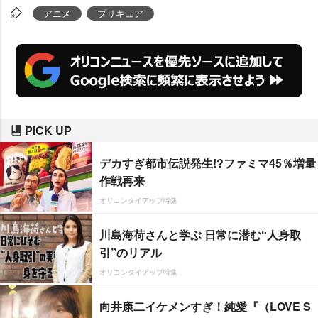
アニメ
プリキュア
PICK UP
デカすぎ都市伝説発生!?ファミマ45％増量
作戦再来
オリコンタイアップ特集
川島海荷さんと学ぶ 日常に潜む“人身取
引”のリアル
オリコンタイアップ特集
向井康二イケメンすぎ！純愛『（LOVE S