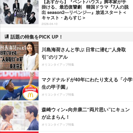
【あすから】『ペントハウス』脚本家が手
掛ける、最恐復讐劇 韓国ドラマ『7人の脱
出 season2―リベンジ―』放送スタート＜
キャスト・あらすじ＞
2026-04-10
話題の特集をPICK UP！
川島海荷さんと学ぶ 日常に潜む“人身取
引”のリアル
オリコンタイアップ特集
マクドナルドが40年にわたり支える「小学
生の甲子園」
オリコンタイアップ特集
森崎ウィン×向井康二“両片思い”にキュン
が止まらん！
オリコンタイアップ特集