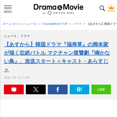
ホーム (オリコンニュース)
Drama&Movie TOP
ドラマ
【あすから】韓国ドラ
ニュース
ドラマ
【あすから】韓国ドラマ『福寿草』の脚本家
が描く壮絶バトル マクチャン復讐劇『鳴かな
い鳥』、放送スタート＜キャスト・あらすじ
＞
2026-05-10 15:00