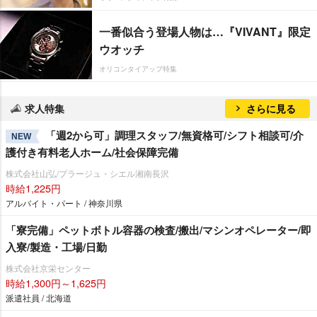
一番似合う登場人物は…『VIVANT』限定
ウオッチ
オリコンタイアップ特集
求人特集
さらに見る
「週2から可」調理スタッフ/無資格可/シフト相談可/介
NEW
護付き有料老人ホーム/社会保障完備
株式会社山弘/プラージュ・シエル湘南長沢
時給1,225円
アルバイト・パート / 神奈川県
「寮完備」ペットボトル容器の検査/搬出/マシンオペレーター/即
入寮/製造・工場/日勤
株式会社京栄センター
時給1,300円～1,625円
派遣社員 / 北海道