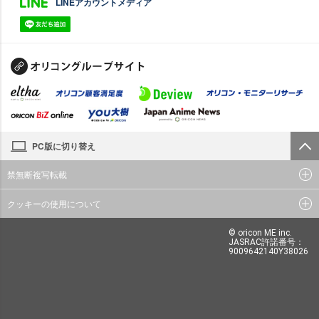
LINEアカウントメディア
PC版に切り替え
禁無断複写転載
クッキーの使用について
© oricon ME inc.
JASRAC許諾番号：
9009642140Y38026