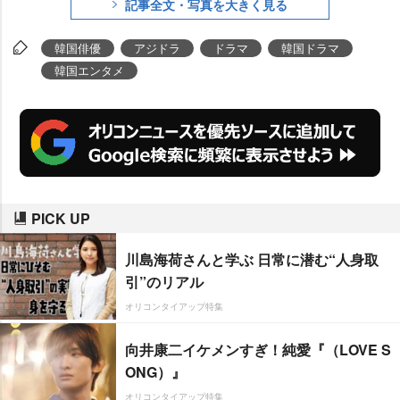
記事全文・写真を大きく見る
韓国俳優
アジドラ
ドラマ
韓国ドラマ
韓国エンタメ
PICK UP
川島海荷さんと学ぶ 日常に潜む“人身取
引”のリアル
オリコンタイアップ特集
向井康二イケメンすぎ！純愛『（LOVE S
ONG）』
オリコンタイアップ特集