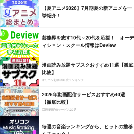
【夏アニメ2026】7月期夏の新アニメを一
挙紹介！
芸能界を志す10代～20代を応援！ オーデ
ィション・スクール情報はDeview
漫画読み放題サブスクおすすめ11選【徹底
比較】
オリコン顧客満足度ランキング
2026年動画配信サービスおすすめ40選
【徹底比較】
CS動画配信サービス20選
毎週の音楽ランキングから、ヒットの推移
をチェック！