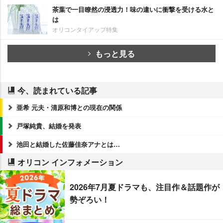
茶葉で一目瞭然の浸透力！味の違いに衝撃を受ける水と
は
オリコンタイアップ特集
もっと見る
今、読まれている記事
亜希 元夫・清原和博との現在の関係
戸塚純貴、結婚を発表
池田と結婚した佐藤佳奈アナとは…
オリコン インフォメーション
2026年7月夏ドラマも、注目作＆話題作が
勢ぞろい！