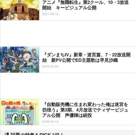
アニメ『無職転生』第2クール、10・3放送
開始 キービジュアル公開
2021-08-16
『ダンまちIV』新章・迷宮篇、7・22放送開
始 新PV公開でED主題歌は早見沙織
2022-05-22
『自動販売機に生まれ変わった俺は迷宮を
彷徨う』第3期、4月放送でティザービジュ
アル公開 声優陣は続投
2026-02-18
話題の特集をPICK UP！