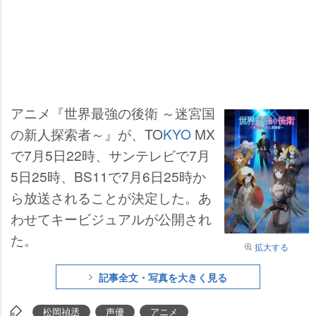
アニメ『世界最強の後衛 ～迷宮国
の新人探索者～』が、TO
KYO
MX
で7月5日22時、サンテレビで7月
5日25時、BS11で7月6日25時か
ら放送されることが決定した。あ
わせてキービジュアルが公開され
た。
拡大する
記事全文・写真を大きく見る
松岡禎丞
声優
アニメ