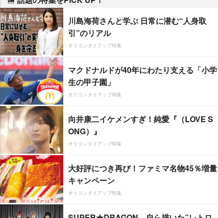
川島海荷さんと学ぶ 日常に潜む“人身取
引”のリアル
オリコンタイアップ特集
マクドナルドが40年にわたり支える「小学
生の甲子園」
オリコンタイアップ特集
向井康二イケメンすぎ！純愛『（LOVE S
ONG）』
オリコンタイアップ特集
大好評につき再び！ファミマ名物45％増量
キャンペーン
オリコンタイアップ特集
SUPER★DRAGON、自ら描いた”レトロ