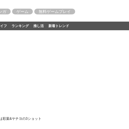
ンガ
ゲーム
無料ゲームプレイ
イフ
ランキング
推し活
新着トレンド
ーは彩葉&ヤチヨの3ショット