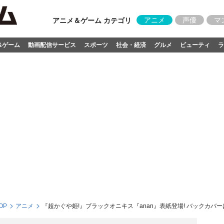
アニメ
声優
マ
アニメ＆ゲーム カテゴリ
&ゲーム
動画配信サービス
スポーツ
社会・経済
グルメ
ビューティ
ラ
OP
アニメ
『超かぐや姫!』ブラックオニキス『anan』表紙登場! バックカバ