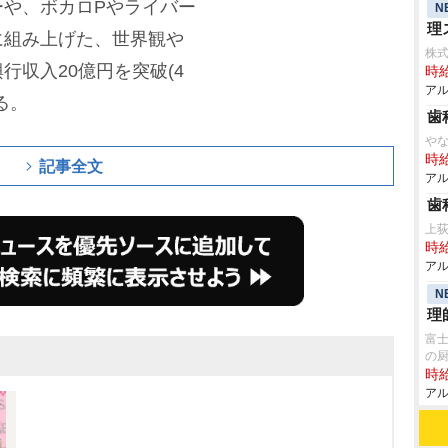
ーや、ボカロPやライバー
N
理
に組み上げた、世界観
株式
行収入20億円を突破(4
時給
アル
る。
歯
な
時給
記事全文
アル
歯
上
時給
アル
N
理
富
の
時給
アル