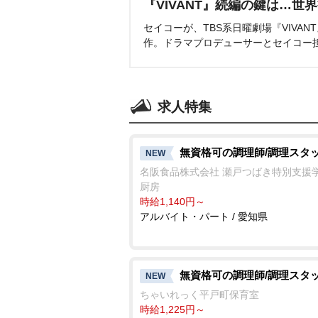
『VIVANT』続編の鍵は…世
セイコーが、TBS系日曜劇場『VIVA
作。ドラマプロデューサーとセイコー
求人特集
無資格可の調理師/調理スタ
NEW
名阪食品株式会社 瀬戸つばき特別支援
厨房
時給1,140円～
アルバイト・パート / 愛知県
無資格可の調理師/調理スタ
NEW
ちゃいれっく平戸町保育室
時給1,225円～