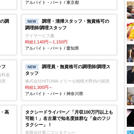
アルバイト・パート / 東京都
の調
調理・清掃スタッフ・無資格可の
NEW
調理師/調理スタッフ
デイサービス趣
時給1,140円～1,150円
アルバイト・パート / 愛知県
ッフ
調理員・無資格可の調理師/調理ス
NEW
タッフ
有料老
厨房
株式会社HITOWA イリーゼ相模大野内の厨房
時給1,300円～
アルバイト・パート / 神奈川県
・高
タクシードライバー／「月収100万円以上も
可能！」名古屋で知名度抜群な「金のフジ
タクシー」！
有限会社第二フジタクシー