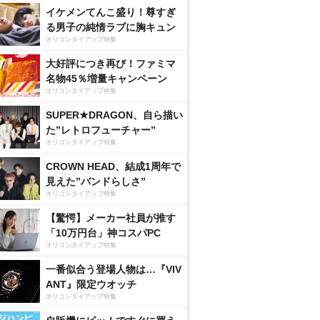
イケメンてんこ盛り！尊すぎ
る男子の純情ラブに胸キュン
オリコンタイアップ特集
大好評につき再び！ファミマ
名物45％増量キャンペーン
オリコンタイアップ特集
SUPER★DRAGON、自ら描い
た”レトロフューチャー”
オリコンタイアップ特集
CROWN HEAD、結成1周年で
見えた”バンドらしさ”
オリコンタイアップ特集
【驚愕】メーカー社員が推す
「10万円台」神コスパPC
オリコンタイアップ特集
一番似合う登場人物は…『VIV
ANT』限定ウオッチ
オリコンタイアップ特集