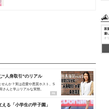
茶
違
オ
む“人身取引”のリアル
ませんか？実は恋愛や悪質ホスト、S
海荷さんと学ぶリアルな実態。
支える「小学生の甲子園」