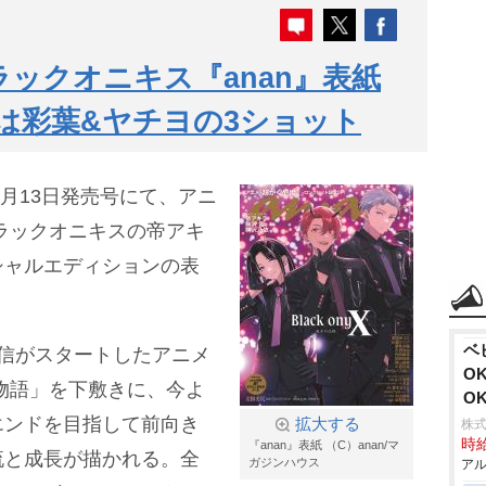
ラックオニキス『anan』表紙
ーは彩葉&ヤチヨの3ショット
5月13日発売号にて、アニ
ラックオニキスの帝アキ
シャルエディションの表
ベ
独占配信がスタートしたアニメ
O
物語」を下敷きに、今よ
O
エンドを目指して前向き
拡大する
株式
時給
『anan』表紙 （C）anan/マ
流と成長が描かれる。全
ガジンハウス
アル