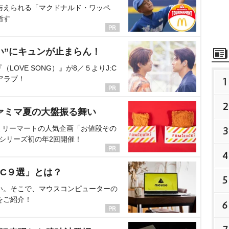
与えられる「マクドナルド・ワッペ
指す
い”にキュンが止まらん！
OVE SONG）』が8／５よりJ:C
アラブ！
1
2
ァミマ夏の大盤振る舞い
ミリーマートの人気企画「お値段その
3
、シリーズ初の年2回開催！
4
C９選」とは？
5
い。そこで、マウスコンピューターの
をご紹介！
6