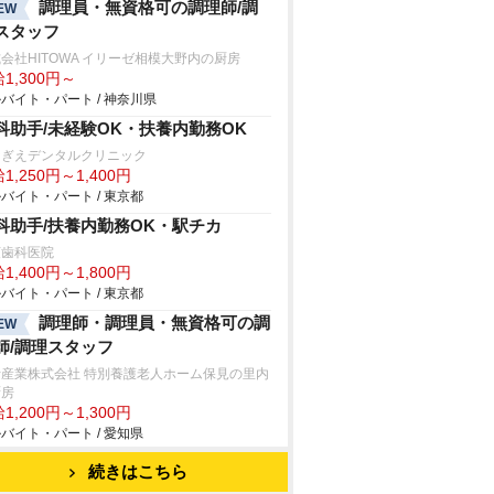
調理員・無資格可の調理師/調
EW
スタッフ
会社HITOWA イリーゼ相模大野内の厨房
1,300円～
バイト・パート / 神奈川県
科助手/未経験OK・扶養内勤務OK
ぎえデンタルクリニック
1,250円～1,400円
バイト・パート / 東京都
科助手/扶養内勤務OK・駅チカ
荻歯科医院
1,400円～1,800円
バイト・パート / 東京都
調理師・調理員・無資格可の調
EW
師/調理スタッフ
士産業株式会社 特別養護老人ホーム保見の里内
厨房
1,200円～1,300円
バイト・パート / 愛知県
続きはこちら