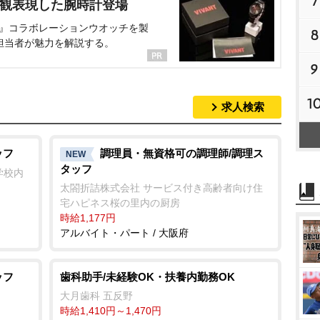
7
界観表現した腕時計登場
NT』コラボレーションウオッチを製
8
担当者が魅力を解説する。
9
1
求人検索
ッフ
調理員・無資格可の調理師/調理ス
NEW
タッフ
学校内
太閤折詰株式会社 サービス付き高齢者向け住
宅ハピネス桜の里内の厨房
時給1,177円
アルバイト・パート / 大阪府
ッフ
歯科助手/未経験OK・扶養内勤務OK
大月歯科 五反野
時給1,410円～1,470円