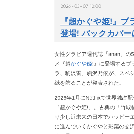
2026-05-07 12:00
『超かぐや姫!』ブ
登場! バックカバ
女性グラビア週刊誌『anan』の
メ『超
かぐや姫
!』に登場するブ
ラ、駒沢雷、駒沢乃依が、スペ
紙を飾ることが発表された。
2026年1月にNetflixで世界
『超かぐや姫!』。古典の「竹取
り少し近未来の日本でハッピー
に進んでいくかぐやと彩葉の交