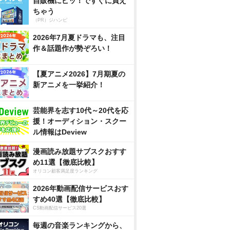
自販機にピッ！ですぐに買え
ちゃう
（PR）ジハンピ
2026年7月夏ドラマも、注目
作＆話題作が勢ぞろい！
【夏アニメ2026】7月期夏の
新アニメを一挙紹介！
芸能界を志す10代～20代を応
援！オーディション・スクー
ル情報はDeview
漫画読み放題サブスクおすす
め11選【徹底比較】
オリコン顧客満足度ランキング
2026年動画配信サービスおす
すめ40選【徹底比較】
CS動画配信サービス20選
毎週の音楽ランキングから、