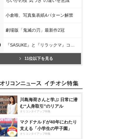
ちいかわ役“気づき”の違いを意識
小倉唯、写真集表紙4パターン解禁
劇場版「鬼滅の刃」最新作2冠
0
『SASUKE』と『リラックマ』コラボ
11位以下を見る
川島海荷さんと学ぶ 日常に潜
む“人身取引”のリアル
オリコンタイアップ特集
マクドナルドが40年にわたり
支える「小学生の甲子園」
オリコンタイアップ特集