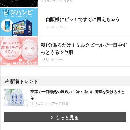
オリコンタイアップ特集
自販機にピッ！ですぐに買えちゃう
（PR）ジハンピ
朝1分貼るだけ！ミルクピールで一日中ず
っとうるツヤ肌
（PR）サボリーノ
新着トレンド
茶葉で一目瞭然の浸透力！味の違いに衝撃を受ける水と
は
オリコンタイアップ特集
もっと見る