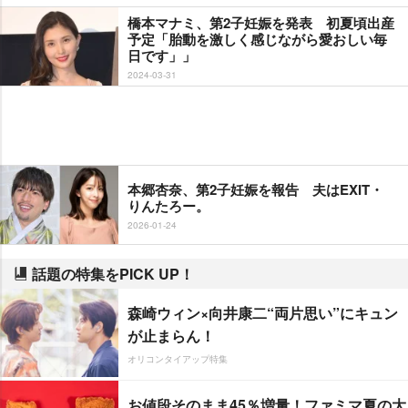
橋本マナミ、第2子妊娠を発表 初夏頃出産
予定「胎動を激しく感じながら愛おしい毎
日です」」
2024-03-31
本郷杏奈、第2子妊娠を報告 夫はEXIT・
りんたろー。
2026-01-24
話題の特集をPICK UP！
森崎ウィン×向井康二“両片思い”にキュン
が止まらん！
オリコンタイアップ特集
お値段そのまま45％増量！ファミマ夏の大