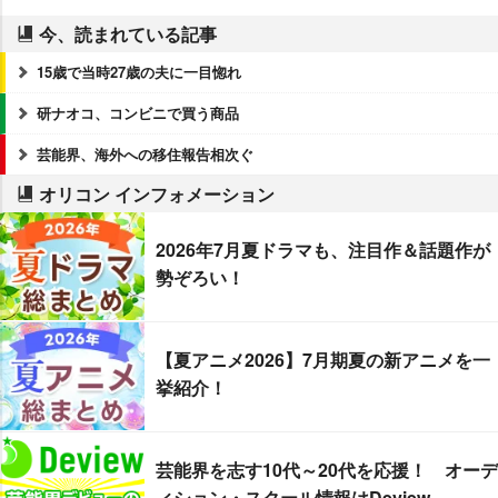
今、読まれている記事
15歳で当時27歳の夫に一目惚れ
研ナオコ、コンビニで買う商品
芸能界、海外への移住報告相次ぐ
オリコン インフォメーション
2026年7月夏ドラマも、注目作＆話題作が
勢ぞろい！
【夏アニメ2026】7月期夏の新アニメを一
挙紹介！
芸能界を志す10代～20代を応援！ オーデ
ィション・スクール情報はDeview