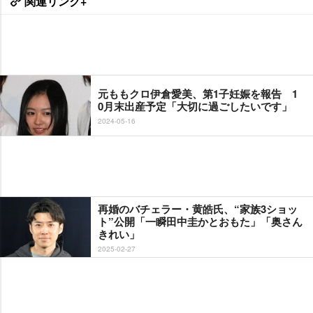
関連リンク+
元ももクロ伊倉愛美、第1子妊娠を報告 1
0月末出産予定「大切に過ごしたいです」
2024-05-16
再婚のバチェラー・黄皓氏、“家族3ショッ
ト”公開「一瞬田中圭かとおもた」「奥さん
きれい」
2025-02-27