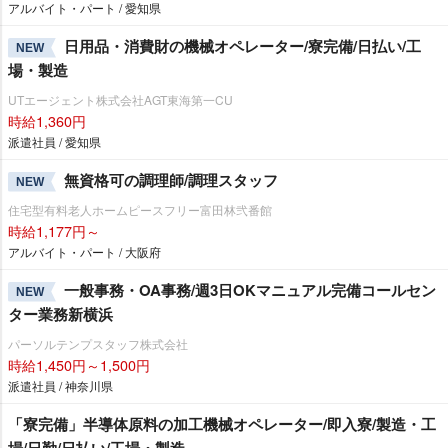
アルバイト・パート / 愛知県
日用品・消費財の機械オペレーター/寮完備/日払い/工
NEW
場・製造
UTエージェント株式会社AGT東海第一CU
時給1,360円
派遣社員 / 愛知県
無資格可の調理師/調理スタッフ
NEW
住宅型有料老人ホームピースフリー富田林弐番館
時給1,177円～
アルバイト・パート / 大阪府
一般事務・OA事務/週3日OKマニュアル完備コールセン
NEW
ター業務新横浜
パーソルテンプスタッフ株式会社
時給1,450円～1,500円
派遣社員 / 神奈川県
「寮完備」半導体原料の加工機械オペレーター/即入寮/製造・工
場/日勤/日払い/工場・製造