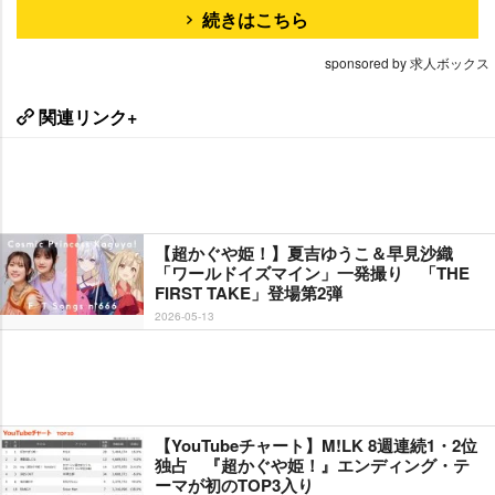
続きはこちら
sponsored by 求人ボックス
関連リンク+
【超かぐや姫！】夏吉ゆうこ＆早見沙織
「ワールドイズマイン」一発撮り 「THE
FIRST TAKE」登場第2弾
2026-05-13
【YouTubeチャート】M!LK 8週連続1・2位
独占 『超かぐや姫！』エンディング・テ
ーマが初のTOP3入り