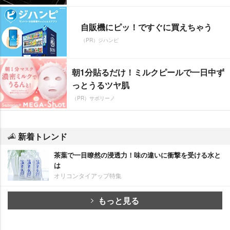
自販機にピッ！ですぐに買えちゃう
（PR）ジハンピ
朝1分貼るだけ！ミルクピールで一日中ず
っとうるツヤ肌
（PR）サボリーノ
新着トレンド
茶葉で一目瞭然の浸透力！味の違いに衝撃を受ける水と
は
オリコンタイアップ特集
もっと見る