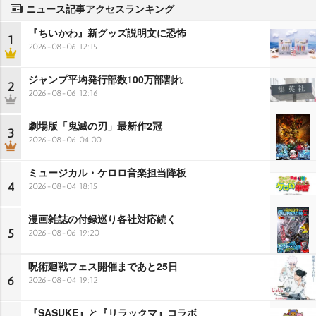
ニュース記事アクセスランキング
『ちいかわ』新グッズ説明文に恐怖
1
2026-08-06 12:15
ジャンプ平均発行部数100万部割れ
2
2026-08-06 12:16
劇場版「鬼滅の刃」最新作2冠
3
2026-08-06 04:00
ミュージカル・ケロロ音楽担当降板
4
2026-08-04 18:15
漫画雑誌の付録巡り各社対応続く
5
2026-08-06 19:20
呪術廻戦フェス開催まであと25日
6
2026-08-04 19:12
『SASUKE』と『リラックマ』コラボ