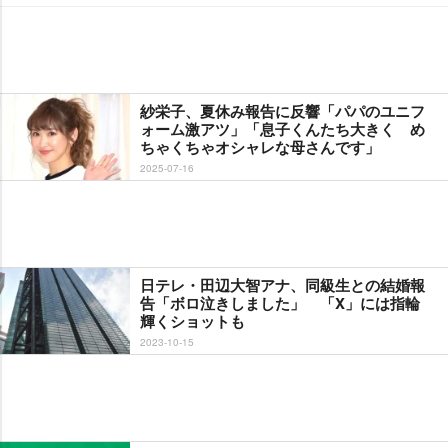
紗栄子、夏休み報告に反響「パパのユニフ
ォーム激アツ」「息子くんたち大きく め
ちゃくちゃオシャレな母さんです」
2025-07-16
日テレ・田辺大智アナ、同級生との結婚報
告「ボロ泣きしました」 「X」には指輪
輝くショットも
2023-10-15