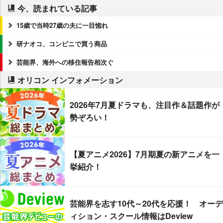
今、読まれている記事
15歳で当時27歳の夫に一目惚れ
研ナオコ、コンビニで買う商品
芸能界、海外への移住報告相次ぐ
オリコン インフォメーション
2026年7月夏ドラマも、注目作＆話題作が
勢ぞろい！
【夏アニメ2026】7月期夏の新アニメを一
挙紹介！
芸能界を志す10代～20代を応援！ オーデ
ィション・スクール情報はDeview