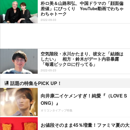
朴ロ美＆山路和弘、中国ドラマの「顔面偏
差値」にびっくり YouTube動画でわちゃ
わちゃトーク
2022-09-03
空気階段・水川かたまり、彼女と「結婚は
したい」 相方・鈴木がデート内容暴露
「毎週ビックロに行ってる」
2022-05-23
話題の特集をPICK UP！
向井康二イケメンすぎ！純愛『（LOVE S
ONG）』
オリコンタイアップ特集
お値段そのまま45％増量！ファミマ夏の大