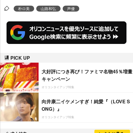
朴ロ美
山路和弘
声優
PICK UP
大好評につき再び！ファミマ名物45％増量
キャンペーン
オリコンタイアップ特集
向井康二イケメンすぎ！純愛『（LOVE S
ONG）』
オリコンタイアップ特集