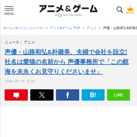
ホーム (オリコンニュース)
アニメ&ゲーム TOP
アニメ
声優・山路和弘&朴璐
ニュース
アニメ
声優・山路和弘&朴璐美、夫婦で会社を設立!
社名は愛猫の名前から 声優事務所で「この航
海を末永くお見守りくださいませ」
2026-05-01 12:36