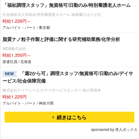
「福祉調理スタッフ」無資格可/日勤のみ/特別養護老人ホーム
社会福祉法人共助会/特別養護老人ホーム 福寿園ひばりが丘
時給1,226円～
アルバイト・パート / 東京都
脂質ナノ粒子作製と評価に関する研究補助業務/化学分析
WDB株式会社
時給1,350円～
派遣社員 / 北海道
「週2から可」調理スタッフ/無資格可/日勤のみ/デイサ
NEW
ービス/社会保障完備
株式会社ティーシーエス/デイサービスセンター 友の里桜本
時給1,225円
アルバイト・パート / 神奈川県
続きはこちら
sponsored by 求人ボックス