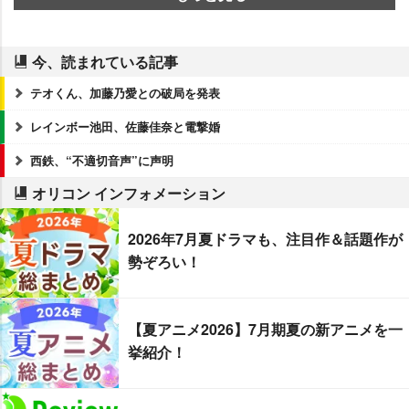
今、読まれている記事
テオくん、加藤乃愛との破局を発表
レインボー池田、佐藤佳奈と電撃婚
西鉄、“不適切音声”に声明
オリコン インフォメーション
2026年7月夏ドラマも、注目作＆話題作が
勢ぞろい！
【夏アニメ2026】7月期夏の新アニメを一
挙紹介！