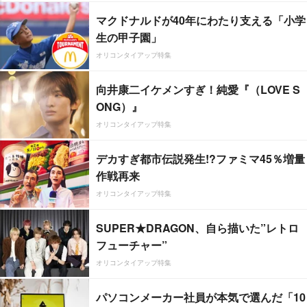
マクドナルドが40年にわたり支える「小学
生の甲子園」
オリコンタイアップ特集
向井康二イケメンすぎ！純愛『（LOVE S
ONG）』
オリコンタイアップ特集
デカすぎ都市伝説発生!?ファミマ45％増量
作戦再来
オリコンタイアップ特集
SUPER★DRAGON、自ら描いた”レトロ
フューチャー”
オリコンタイアップ特集
パソコンメーカー社員が本気で選んだ「10