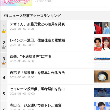
プレゼント特集
ニュース記事アクセスランキング
テオくん、加藤乃愛との破局を発表
1
2026-08-07 21:21
レインボー池田、佐藤佳奈と電撃婚
2
2026-08-07 20:00
西鉄、“不適切音声”に声明
3
2026-08-07 12:34
自宅で「温泉卵」を簡単に作る方法
4
2026-08-06 15:10
セイレーン役声優、選考理由を告白
5
2026-08-07 12:00
寺田心、ジム通いで筋トレ…激変