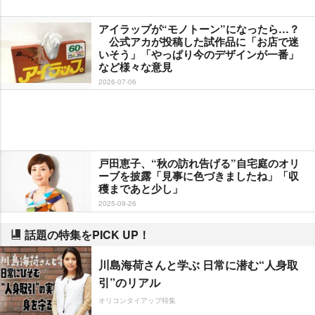
アイラップが“モノトーン”になったら…？
公式アカが投稿した試作品に「お店で迷
いそう」「やっぱり今のデザインが一番」
など様々な意見
2026-07-06
戸田恵子、“秋の訪れ告げる”自宅庭のオリ
ーブを披露「見事に色づきましたね」「収
穫まであと少し」
2025-09-26
話題の特集をPICK UP！
川島海荷さんと学ぶ 日常に潜む“人身取
引”のリアル
オリコンタイアップ特集