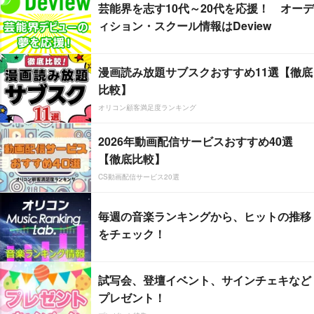
芸能界を志す10代～20代を応援！ オーデ
ィション・スクール情報はDeview
漫画読み放題サブスクおすすめ11選【徹底
比較】
オリコン顧客満足度ランキング
2026年動画配信サービスおすすめ40選
【徹底比較】
CS動画配信サービス20選
毎週の音楽ランキングから、ヒットの推移
をチェック！
試写会、登壇イベント、サインチェキなど
プレゼント！