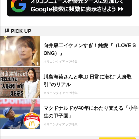
PICK UP
向井康二イケメンすぎ！純愛『（LOVE S
ONG）』
オリコンタイアップ特集
川島海荷さんと学ぶ 日常に潜む“人身取
引”のリアル
オリコンタイアップ特集
マクドナルドが40年にわたり支える「小学
生の甲子園」
オリコンタイアップ特集