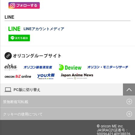
LINE
LINEアカウントメディア
PC版に切り替え
禁無断複写転載
クッキーの使用について
© oricon ME inc.
JASRAC許諾番号：
9009642140Y38026