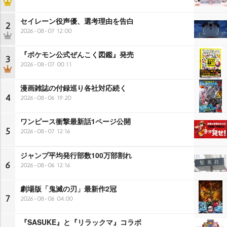
セイレーン役声優、選考理由を告白
2
2026-08-07 12:00
『ポケモン公式ぜんこく図鑑』発売
3
2026-08-07 00:11
漫画雑誌の付録巡り各社対応続く
4
2026-08-06 19:20
ワンピース衝撃最新話1ページ公開
5
2026-08-07 12:16
ジャンプ平均発行部数100万部割れ
6
2026-08-06 12:16
劇場版「鬼滅の刃」最新作2冠
7
2026-08-06 04:00
『SASUKE』と『リラックマ』コラボ