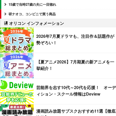
15歳で当時27歳の夫に一目惚れ
研ナオコ、コンビニで買う商品
オリコン インフォメーション
2026年7月夏ドラマも、注目作＆話題作が
勢ぞろい！
【夏アニメ2026】7月期夏の新アニメを一
挙紹介！
芸能界を志す10代～20代を応援！ オーデ
ィション・スクール情報はDeview
漫画読み放題サブスクおすすめ11選【徹底