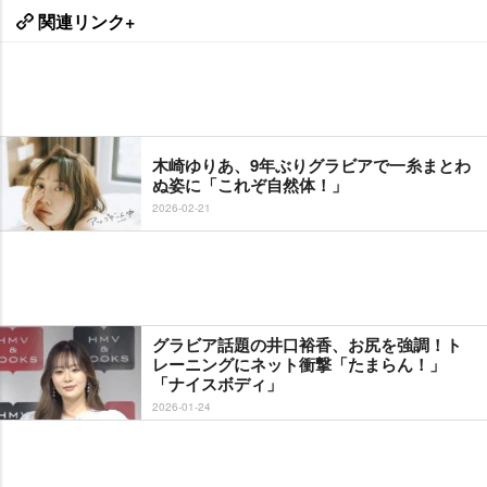
関連リンク+
木崎ゆりあ、9年ぶりグラビアで一糸まとわ
ぬ姿に「これぞ自然体！」
2026-02-21
グラビア話題の井口裕香、お尻を強調！ト
レーニングにネット衝撃「たまらん！」
「ナイスボディ」
2026-01-24