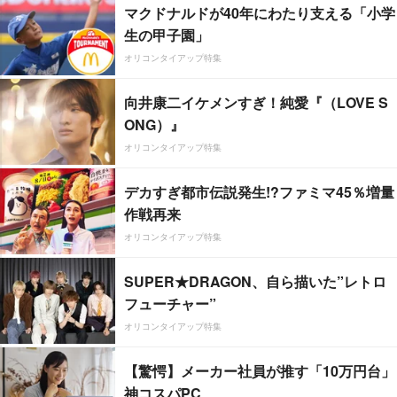
マクドナルドが40年にわたり支える「小学
生の甲子園」
オリコンタイアップ特集
向井康二イケメンすぎ！純愛『（LOVE S
ONG）』
オリコンタイアップ特集
デカすぎ都市伝説発生!?ファミマ45％増量
作戦再来
オリコンタイアップ特集
SUPER★DRAGON、自ら描いた”レトロ
フューチャー”
オリコンタイアップ特集
【驚愕】メーカー社員が推す「10万円台」
神コスパPC