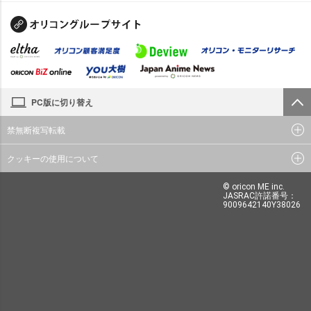
PC版に切り替え
禁無断複写転載
クッキーの使用について
© oricon ME inc.
JASRAC許諾番号：
9009642140Y38026