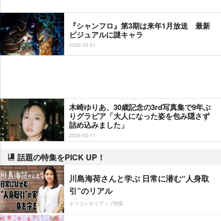
『シャンフロ』第3期は来年1月放送 最新
ビジュアルに謎キャラ
2026-03-21
木崎ゆりあ、30歳記念の3rd写真集で9年ぶ
りグラビア「大人になった姿を包み隠さず
詰め込みました」
2026-02-11
話題の特集をPICK UP！
川島海荷さんと学ぶ 日常に潜む“人身取
引”のリアル
オリコンタイアップ特集