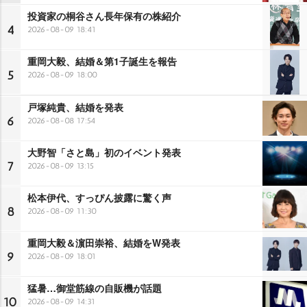
投資家の桐谷さん長年保有の株紹介
4
2026-08-09 18:41
重岡大毅、結婚＆第1子誕生を報告
5
2026-08-09 18:00
戸塚純貴、結婚を発表
6
2026-08-08 17:54
大野智「さと島」初のイベント発表
7
2026-08-09 13:15
松本伊代、すっぴん披露に驚く声
8
2026-08-09 11:30
重岡大毅＆濵田崇裕、結婚をW発表
9
2026-08-09 18:01
猛暑…御堂筋線の自販機が話題
10
2026-08-09 14:31