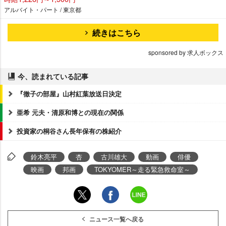
アルバイト・パート / 東京都
続きはこちら
sponsored by 求人ボックス
今、読まれている記事
『徹子の部屋』山村紅葉放送日決定
亜希 元夫・清原和博との現在の関係
投資家の桐谷さん長年保有の株紹介
鈴木亮平
杏
古川雄大
動画
俳優
映画
邦画
TOKYOMER～走る緊急救命室～
ニュース一覧へ戻る