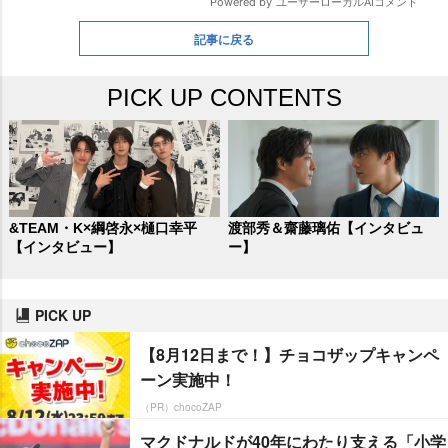
記事に戻る
PICK UP CONTENTS
&TEAM・K×綱啓永×樋口幸平
渡部秀＆齋藤璃佑【インタビュ
【インタビュー】
ー】
PICK UP
【8月12日まで！】チョコザップキャンペ
ーン実施中！
（PR）chocoZAP
マクドナルドが40年にわたり支える「小学