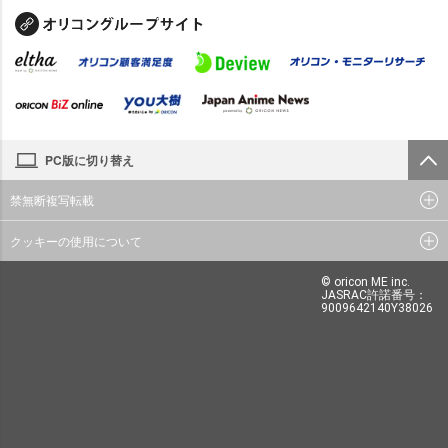
PC版に切り替え
禁無断複写転載
クッキーの使用について
© oricon ME inc.
JASRAC許諾番号：
9009642140Y38026