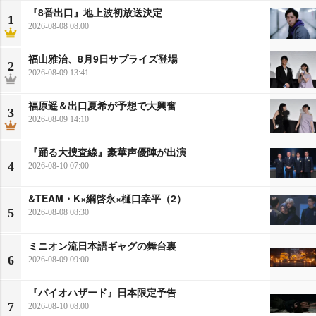
『8番出口』地上波初放送決定
1
2026-08-08 08:00
福山雅治、8月9日サプライズ登場
2
2026-08-09 13:41
福原遥＆出口夏希が予想で大興奮
3
2026-08-09 14:10
『踊る大捜査線』豪華声優陣が出演
4
2026-08-10 07:00
&TEAM・K×綱啓永×樋口幸平（2）
5
2026-08-08 08:30
ミニオン流日本語ギャグの舞台裏
6
2026-08-09 09:00
『バイオハザード』日本限定予告
7
2026-08-10 08:00