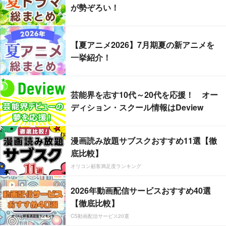
が勢ぞろい！
【夏アニメ2026】7月期夏の新アニメを
一挙紹介！
芸能界を志す10代～20代を応援！ オー
ディション・スクール情報はDeview
漫画読み放題サブスクおすすめ11選【徹
底比較】
オリコン顧客満足度ランキング
2026年動画配信サービスおすすめ40選
【徹底比較】
CS動画配信サービス20選