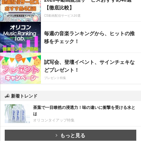
【徹底比較】
CS動画配信サービス20選
毎週の音楽ランキングから、ヒットの推
移をチェック！
試写会、登壇イベント、サインチェキな
どプレゼント！
プレゼント特集
新着トレンド
茶葉で一目瞭然の浸透力！味の違いに衝撃を受ける水と
は
オリコンタイアップ特集
もっと見る