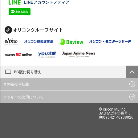
LINEアカウントメディア
PC版に切り替え
禁無断複写転載
クッキーの使用について
© oricon ME inc.
JASRAC許諾番号：
9009642140Y38026