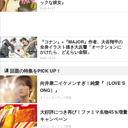
ックな彼女』
2026-04-27
『コナン』×『MAJOR』作者、大谷翔平の
全身イラスト描き大反響「オークションに
かけたら、どえらい金額」
2025-10-28
話題の特集をPICK UP！
向井康二イケメンすぎ！純愛『（LOVE S
ONG）』
オリコンタイアップ特集
大好評につき再び！ファミマ名物45％増量
キャンペーン
オリコンタイアップ特集