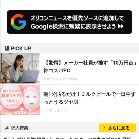
PICK UP
【驚愕】メーカー社員が推す「10万円台」
神コスパPC
オリコンタイアップ特集
朝1分貼るだけ！ミルクピールで一日中ず
っとうるツヤ肌
（PR）サボリーノ
求人特集
さらに見る