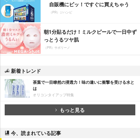
自販機にピッ！ですぐに買えちゃう
（PR）ジハンピ
朝1分貼るだけ！ミルクピールで一日中ず
っとうるツヤ肌
（PR）サボリーノ
新着トレンド
茶葉で一目瞭然の浸透力！味の違いに衝撃を受ける水と
は
オリコンタイアップ特集
もっと見る
今、読まれている記事