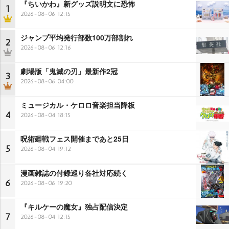
『ちいかわ』新グッズ説明文に恐怖
1
2026-08-06 12:15
ジャンプ平均発行部数100万部割れ
2
2026-08-06 12:16
劇場版「鬼滅の刃」最新作2冠
3
2026-08-06 04:00
ミュージカル・ケロロ音楽担当降板
4
2026-08-04 18:15
呪術廻戦フェス開催まであと25日
5
2026-08-04 19:12
漫画雑誌の付録巡り各社対応続く
6
2026-08-06 19:20
『キルケーの魔女』独占配信決定
7
2026-08-04 12:15