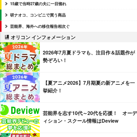
15歳で当時27歳の夫に一目惚れ
研ナオコ、コンビニで買う商品
芸能界、海外への移住報告相次ぐ
オリコン インフォメーション
2026年7月夏ドラマも、注目作＆話題作が
勢ぞろい！
【夏アニメ2026】7月期夏の新アニメを一
挙紹介！
芸能界を志す10代～20代を応援！ オーデ
ィション・スクール情報はDeview