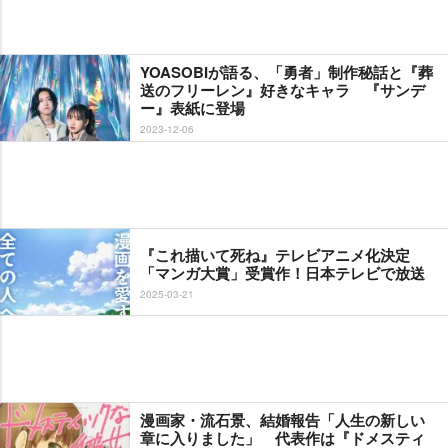
YOASOBIが語る、「勇者」制作秘話と『葬
送のフリーレン』好きなキャラ 『サンデ
ー』表紙に登場
2023-12-06
『これ描いて死ね』テレビアニメ化決定
「マンガ大賞」受賞作！日本テレビで放送
2025-03-21
漫画家・流石景、結婚報告「人生の新しい
章に入りました」 代表作は『ドメスティ