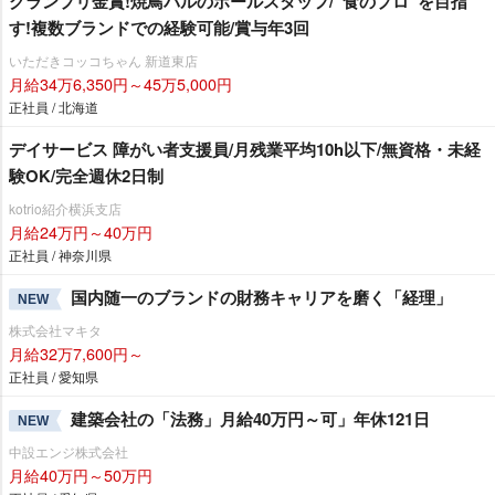
グランプリ金賞!焼鳥バルのホールスタッフ/“食のプロ”を目指
す!複数ブランドでの経験可能/賞与年3回
いただきコッコちゃん 新道東店
月給34万6,350円～45万5,000円
正社員 / 北海道
デイサービス 障がい者支援員/月残業平均10h以下/無資格・未経
験OK/完全週休2日制
kotrio紹介横浜支店
月給24万円～40万円
正社員 / 神奈川県
国内随一のブランドの財務キャリアを磨く「経理」
NEW
株式会社マキタ
月給32万7,600円～
正社員 / 愛知県
建築会社の「法務」月給40万円～可」年休121日
NEW
中設エンジ株式会社
月給40万円～50万円