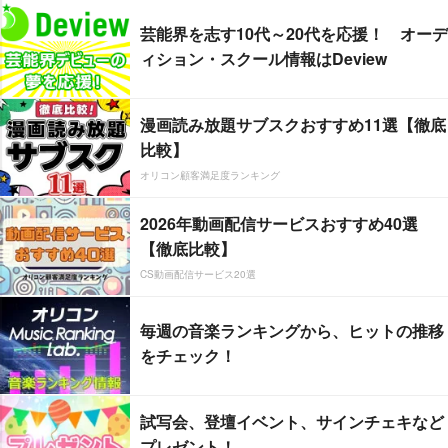
芸能界を志す10代～20代を応援！ オーデ
ィション・スクール情報はDeview
漫画読み放題サブスクおすすめ11選【徹底
比較】
オリコン顧客満足度ランキング
2026年動画配信サービスおすすめ40選
【徹底比較】
CS動画配信サービス20選
毎週の音楽ランキングから、ヒットの推移
をチェック！
試写会、登壇イベント、サインチェキなど
プレゼント！