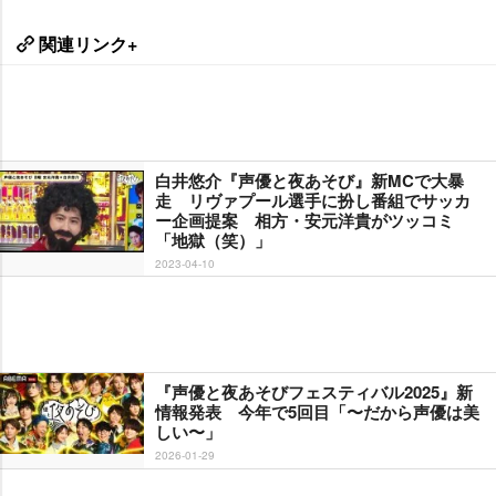
関連リンク+
白井悠介『声優と夜あそび』新MCで大暴
走 リヴァプール選手に扮し番組でサッカ
ー企画提案 相方・安元洋貴がツッコミ
「地獄（笑）」
2023-04-10
『声優と夜あそびフェスティバル2025』新
情報発表 今年で5回目「〜だから声優は美
しい〜」
2026-01-29