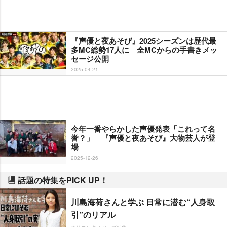
『声優と夜あそび』2025シーズンは歴代最
多MC総勢17人に 全MCからの手書きメッ
セージ公開
2025-04-21
今年一番やらかした声優発表「これって名
誉？」 『声優と夜あそび』大物芸人が登
場
2025-12-26
話題の特集をPICK UP！
川島海荷さんと学ぶ 日常に潜む“人身取
引”のリアル