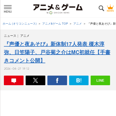
ホーム (オリコンニュース)
アニメ&ゲーム TOP
アニメ
『声優と夜あそび』新
ニュース
アニメ
『声優と夜あそび』新体制17人発表 榎木淳
弥、日笠陽子、戸谷菊之介はMC初就任【手書
きコメント公開】
2026-04-27 19:12