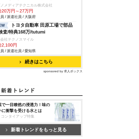
ビノメディアテクニカル株式会社
給20万円～27万円
員 / 派遣社員 / 大阪府
トヨタ自動車 田原工場で部品
EW
査/特典168万/tutumi
式会社テクノスマイル
2,100円
員 / 派遣社員 / 愛知県
続きはこちら
sponsored by 求人ボックス
葉で一目瞭然の浸透力！味の
いに衝撃を受ける水とは
リコンタイアップ特集
新着トレンドをもっと見る