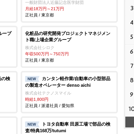
一般財団法人近藤記念医学財団
3
月給18万円～21万円
正社員 / 東京都
4
ループ
化粧品の研究開発プロジェクトマネジメン
5
ト職/上場企業グループ
株式会社シロク
6
年収500万円～750万円
正社員 / 東京都
7
品の検
カンタン軽作業/自動車の小型部品
8
NEW
の製造オペレーター denso aichi
株式会社テクノスマイル
9
時給1,800円
正社員 / 派遣社員 / 愛知県
1
トヨタ自動車 田原工場で部品の検
NEW
査/特典168万/tutumi