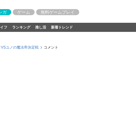
ンガ
ゲーム
無料ゲームプレイ
イフ
ランキング
推し活
新着トレンド
タVSユノの魔法帝決定戦
コメント