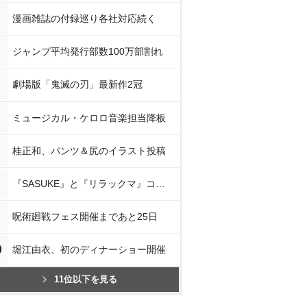
漫画雑誌の付録巡り各社対応続く
ジャンプ平均発行部数100万部割れ
劇場版「鬼滅の刃」最新作2冠
ミュージカル・ケロロ音楽担当降板
桂正和、パンツ＆尻のイラスト投稿
『SASUKE』と『リラックマ』コラボ
呪術廻戦フェス開催まであと25日
0
堀江由衣、初のディナーショー開催
11位以下を見る