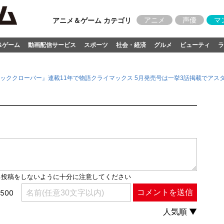
アニメ
声優
マ
アニメ＆ゲーム カテゴリ
&ゲーム
動画配信サービス
スポーツ
社会・経済
グルメ
ビューティ
ラ
ッククローバー』連載11年で物語クライマックス 5月発売号は一挙3話掲載でアス