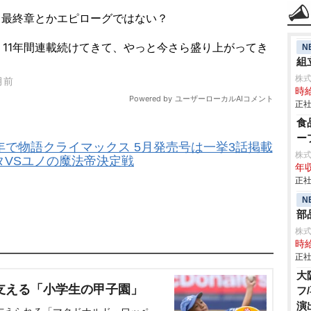
N
組立
株
時給
正社
食
ー
年で物語クライマックス 5月発売号は一挙3話掲載
株
タVSユノの魔法帝決定戦
年収
正社
N
部
株
時給
正社
大
支える「小学生の甲子園」
フ
演