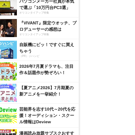
パソコンメーカー社員が本気
で選ぶ「10万円台PC3選」
オリコンタイアップ特集
『VIVANT』限定ウオッチ、プ
ロデューサーの感想は
オリコンタイアップ特集
自販機にピッ！ですぐに買え
ちゃう
（PR）ジハンピ
2026年7月夏ドラマも、注目
作＆話題作が勢ぞろい！
【夏アニメ2026】7月期夏の
新アニメを一挙紹介！
芸能界を志す10代～20代を応
援！オーディション・スクー
ル情報はDeview
漫画読み放題サブスクおすす