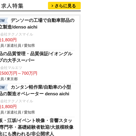
さらに見る
デンソーの工場で自動車部品の
EW
製造/denso aichi
式会社テクノスマイル
1,800円
員 / 派遣社員 / 愛知県
品の品質管理・品質保証/イオングル
プの大手スーパー
式会社マルエツ
500万円～700万円
員 / 東京都
カンタン軽作業/自動車の小型
EW
品の製造オペレーター denso aichi
式会社テクノスマイル
1,800円
員 / 派遣社員 / 愛知県
阪・江坂/イベント映像・音響スタッ
/専門卒・基礎経験者歓迎/大規模映像
出にも携われる/非公開求人