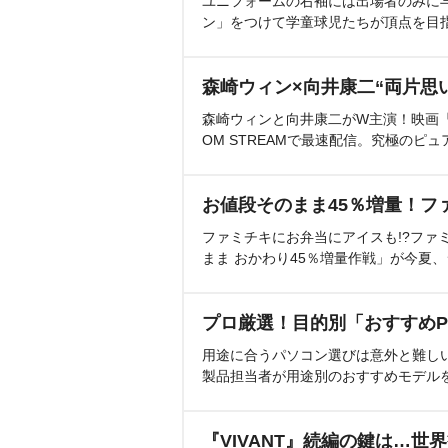
ユニフォームの右袖には出場者のみに
ン」をつけて学童球児たちが頂点を目
森崎ウィン×向井康二“両片思
森崎ウィンと向井康二がW主演！映画『（L
OM STREAMで最速配信。究極のピュ
お値段そのまま45％増量！フ
ファミチキにお弁当にアイスも!?ファ
まま おかわり45％増量作戦」が今夏
プロ厳選！目的別「おすすめP
用途に合うパソコン選びは意外と難し
製品担当者が用途別のおすすめモデル
『VIVANT』続編の鍵は…世