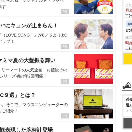
与えられる「マクドナルド・ワッペ
ヒ
指す
月
正社
N
い”にキュンが止まらん！
の検
OVE SONG）』が8／５よりJ:C
株
アラブ！
時給
正社
ァミマ夏の大盤振る舞い
ミリーマートの人気企画「お値段その
、シリーズ初の年2回開催！
C９選」とは？
茶
い。そこで、マウスコンピューターの
違
をご紹介！
オ
界観表現した腕時計登場