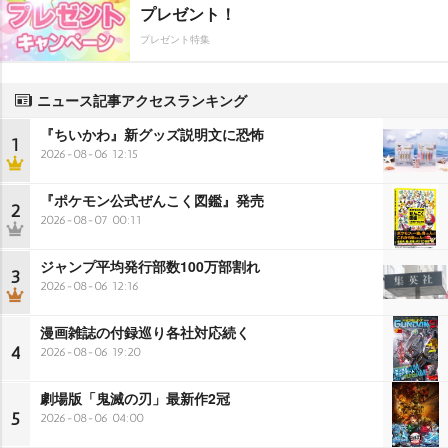
プレゼント！
プレゼント特集
ニュース記事アクセスランキング
『ちいかわ』新グッズ説明文に恐怖
1
2026-08-06 12:15
『ポケモン公式ぜんこく図鑑』発売
2
2026-08-07 00:11
ジャンプ平均発行部数100万部割れ
3
2026-08-06 12:16
漫画雑誌の付録巡り各社対応続く
4
2026-08-06 19:20
劇場版「鬼滅の刃」最新作2冠
5
2026-08-06 04:00