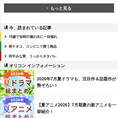
もっと見る
今、読まれている記事
15歳で当時27歳の夫に一目惚れ
研ナオコ、コンビニで買う商品
田中みな実、うっかりネタバレ
オリコン インフォメーション
2026年7月夏ドラマも、注目作＆話題作が
勢ぞろい！
【夏アニメ2026】7月期夏の新アニメを一
挙紹介！