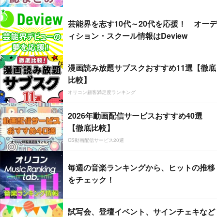
芸能界を志す10代～20代を応援！ オーデ
ィション・スクール情報はDeview
漫画読み放題サブスクおすすめ11選【徹底
比較】
オリコン顧客満足度ランキング
2026年動画配信サービスおすすめ40選
【徹底比較】
CS動画配信サービス20選
毎週の音楽ランキングから、ヒットの推移
をチェック！
試写会、登壇イベント、サインチェキなど