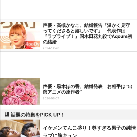
声優・高槻かなこ、結婚報告「温かく見守
ってくださると嬉しいです」 代表作は
『ラブライブ！』国木田花丸役でAqours初
の結婚
2024-12-28
声優・黒木ほの香、結婚発表 お相手は“出
演アニメの原作者”
2026-06-07
話題の特集をPICK UP！
イケメンてんこ盛り！尊すぎる男子の純情
ラブに胸キュン