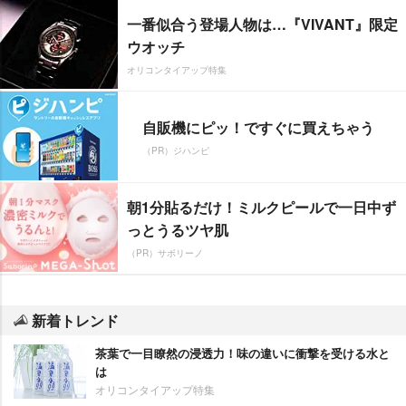
一番似合う登場人物は…『VIVANT』限定
ウオッチ
オリコンタイアップ特集
自販機にピッ！ですぐに買えちゃう
（PR）ジハンピ
朝1分貼るだけ！ミルクピールで一日中ず
っとうるツヤ肌
（PR）サボリーノ
新着トレンド
茶葉で一目瞭然の浸透力！味の違いに衝撃を受ける水と
は
オリコンタイアップ特集