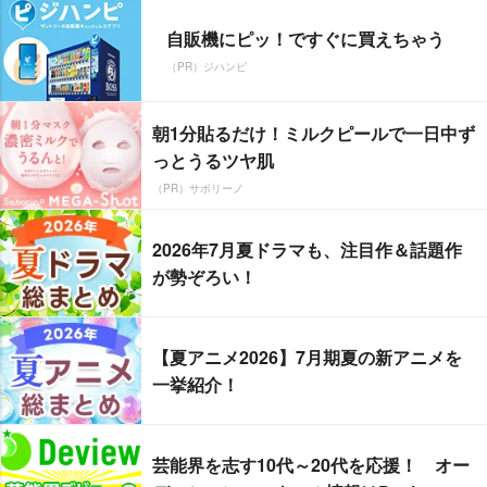
自販機にピッ！ですぐに買えちゃう
（PR）ジハンピ
朝1分貼るだけ！ミルクピールで一日中ず
っとうるツヤ肌
（PR）サボリーノ
2026年7月夏ドラマも、注目作＆話題作
が勢ぞろい！
【夏アニメ2026】7月期夏の新アニメを
一挙紹介！
芸能界を志す10代～20代を応援！ オー