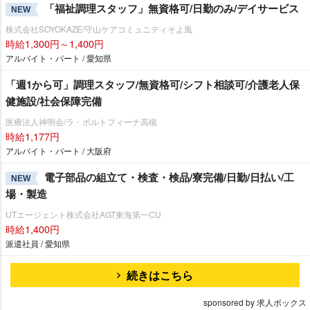
「福祉調理スタッフ」無資格可/日勤のみ/デイサービス
NEW
株式会社SOYOKAZE/守山ケアコミュニティそよ風
時給1,300円～1,400円
アルバイト・パート / 愛知県
「週1から可」調理スタッフ/無資格可/シフト相談可/介護老人保
健施設/社会保障完備
医療法人神明会/ラ・ポルトフィーナ高槻
時給1,177円
アルバイト・パート / 大阪府
電子部品の組立て・検査・検品/寮完備/日勤/日払い/工
NEW
場・製造
UTエージェント株式会社AGT東海第一CU
時給1,400円
派遣社員 / 愛知県
続きはこちら
sponsored by 求人ボックス