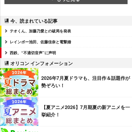
今、読まれている記事
テオくん、加藤乃愛との破局を発表
レインボー池田、佐藤佳奈と電撃婚
西鉄、“不適切音声”に声明
オリコン インフォメーション
2026年7月夏ドラマも、注目作＆話題作が
勢ぞろい！
【夏アニメ2026】7月期夏の新アニメを一
挙紹介！