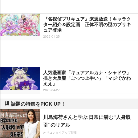
『名探偵プリキュア』来週放送！キャラク
ター紹介＆設定画 正体不明の謎のプリキ
ュア登場
2026-01-25
人気漫画家「キュアアルカナ・シャドウ」
描き大反響「ごっつ上手い」「マジでかわ
ええ」
2026-04-27
話題の特集をPICK UP！
川島海荷さんと学ぶ 日常に潜む“人身取
引”のリアル
オリコンタイアップ特集