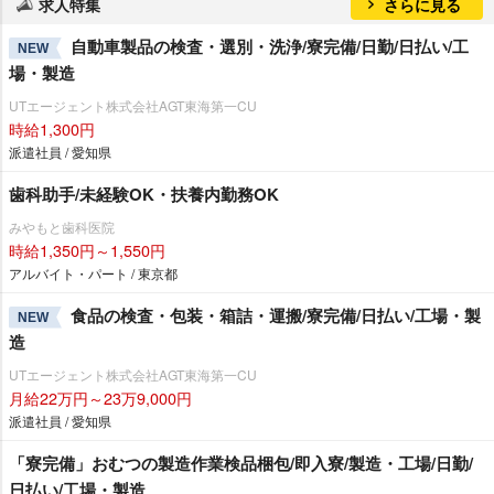
求人特集
さらに見る
自動車製品の検査・選別・洗浄/寮完備/日勤/日払い/工
NEW
場・製造
UTエージェント株式会社AGT東海第一CU
時給1,300円
派遣社員 / 愛知県
歯科助手/未経験OK・扶養内勤務OK
みやもと歯科医院
時給1,350円～1,550円
アルバイト・パート / 東京都
食品の検査・包装・箱詰・運搬/寮完備/日払い/工場・製
NEW
造
UTエージェント株式会社AGT東海第一CU
月給22万円～23万9,000円
派遣社員 / 愛知県
「寮完備」おむつの製造作業検品梱包/即入寮/製造・工場/日勤/
日払い/工場・製造