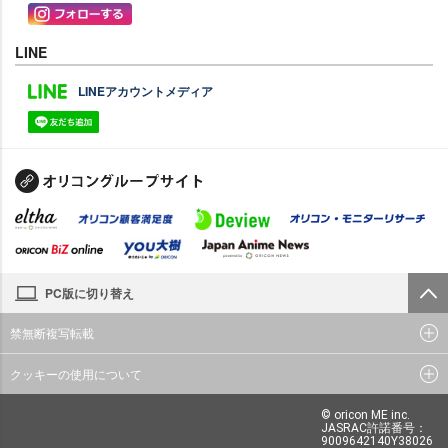
LINE
LINEアカウントメディア
PC版に切り替え
禁無断複写転載
クッキーの使用について
© oricon ME inc.
JASRAC許諾番号：
9009642140Y38026