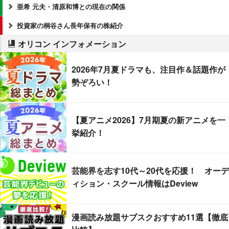
亜希 元夫・清原和博との現在の関係
投資家の桐谷さん長年保有の株紹介
オリコン インフォメーション
2026年7月夏ドラマも、注目作＆話題作が
勢ぞろい！
【夏アニメ2026】7月期夏の新アニメを一
挙紹介！
芸能界を志す10代～20代を応援！ オーデ
ィション・スクール情報はDeview
漫画読み放題サブスクおすすめ11選【徹底