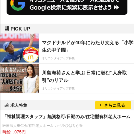
PICK UP
マクドナルドが40年にわたり支える「小学
生の甲子園」
オリコンタイアップ特集
川島海荷さんと学ぶ 日常に潜む“人身取
引”のリアル
オリコンタイアップ特集
求人特集
さらに見る
「福祉調理スタッフ」無資格可/日勤のみ/住宅型有料老人ホーム
医療法人重仁会/有料老人ホーム カペラひばりが丘
時給1,075円