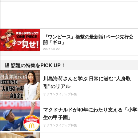
『ワンピース』衝撃の最新話1ページ先行公
開「ギロ」
2026-05-22
話題の特集をPICK UP！
川島海荷さんと学ぶ 日常に潜む“人身取
引”のリアル
オリコンタイアップ特集
マクドナルドが40年にわたり支える「小学
生の甲子園」
オリコンタイアップ特集