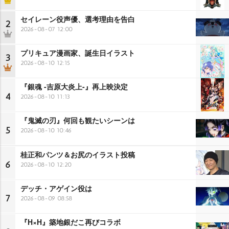
セイレーン役声優、選考理由を告白
2
2026-08-07 12:00
プリキュア漫画家、誕生日イラスト
3
2026-08-10 12:15
『銀魂 -吉原大炎上-』再上映決定
4
2026-08-10 11:13
『鬼滅の刃』何回も観たいシーンは
5
2026-08-10 10:46
桂正和パンツ＆お尻のイラスト投稿
6
2026-08-10 12:20
デッチ・アゲイン役は
7
2026-08-09 08:58
『H×H』築地銀だこ再びコラボ