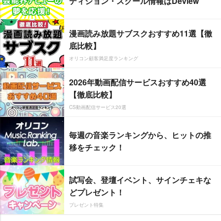
ディション・スクール情報はDeview
漫画読み放題サブスクおすすめ11選【徹
底比較】
オリコン顧客満足度ランキング
2026年動画配信サービスおすすめ40選
【徹底比較】
CS動画配信サービス20選
毎週の音楽ランキングから、ヒットの推
移をチェック！
試写会、登壇イベント、サインチェキな
どプレゼント！
プレゼント特集