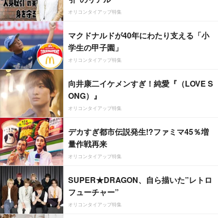
オリコンタイアップ特集
マクドナルドが40年にわたり支える「小
学生の甲子園」
オリコンタイアップ特集
向井康二イケメンすぎ！純愛『（LOVE S
ONG）』
オリコンタイアップ特集
デカすぎ都市伝説発生!?ファミマ45％増
量作戦再来
オリコンタイアップ特集
SUPER★DRAGON、自ら描いた”レトロ
フューチャー”
オリコンタイアップ特集