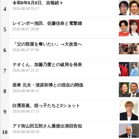
令和8年8月8日、吉報続々
4
2026-08-08 18:17
レインボー池田、佐藤佳奈と電撃婚
5
2026-08-07 20:00
「父の部屋を奪いたい」→大改造へ
6
2026-08-07 07:00
テオくん、加藤乃愛との破局を発表
7
2026-08-07 21:21
亜希 元夫・清原和博との現在の関係
8
2026-08-08 08:15
白濱亜嵐、姪っ子たちと2ショット
9
2026-08-06 17:15
アド街山田五郎さん最後出演回告知
10
2026-08-08 09:10