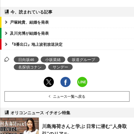
今、読まれている記事
戸塚純貴、結婚を発表
及川光博が結婚を発表
『8番出口』地上波初放送決定
日向坂46
小坂菜緒
坂道グループ
名探偵コナン
サンデー
ニュース一覧へ戻る
オリコンニュース イチオシ特集
川島海荷さんと学ぶ 日常に潜む“人身取
引”のリアル