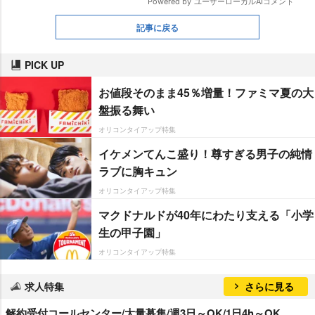
記事に戻る
PICK UP
お値段そのまま45％増量！ファミマ夏の大
盤振る舞い
オリコンタイアップ特集
イケメンてんこ盛り！尊すぎる男子の純情
ラブに胸キュン
オリコンタイアップ特集
マクドナルドが40年にわたり支える「小学
生の甲子園」
オリコンタイアップ特集
求人特集
さらに見る
解約受付コールセンター/大量募集/週3日～OK/1日4h～OK