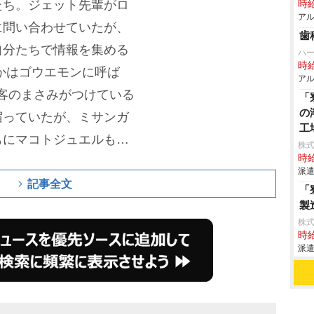
たち。ジェット先輩がロ
時給
アル
に問い合わせていたが、
歯
自分たちで情報を集める
ハ
時給
かはゴウエモンに呼ば
アル
客のまさみがつけている
「
の
宿っていたが、ミサンガ
工
もにマコトジュエルも消
株
時給
れるかと悩むゴウエモン
派遣
るるかは、アイスをおご
記事全文
「
製
員に変装してCDショッ
株
の様子をうかがっている
時給
派遣
る。ミサンガに気づいた
はミサンガに片思いの願
る。