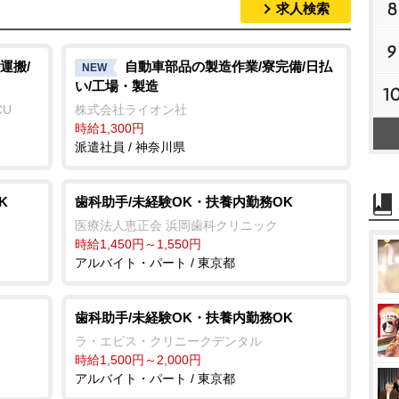
8
求人検索
9
運搬/
自動車部品の製造作業/寮完備/日払
NEW
い/工場・製造
1
CU
株式会社ライオン社
時給1,300円
派遣社員 / 神奈川県
K
歯科助手/未経験OK・扶養内勤務OK
医療法人恵正会 浜岡歯科クリニック
時給1,450円～1,550円
アルバイト・パート / 東京都
歯科助手/未経験OK・扶養内勤務OK
ラ・エビス・クリニークデンタル
時給1,500円～2,000円
アルバイト・パート / 東京都