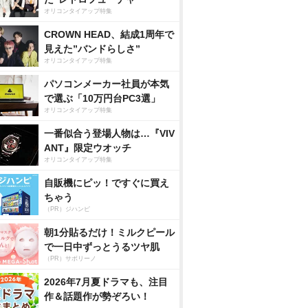
オリコンタイアップ特集
CROWN HEAD、結成1周年で
見えた”バンドらしさ”
オリコンタイアップ特集
パソコンメーカー社員が本気
で選ぶ「10万円台PC3選」
オリコンタイアップ特集
一番似合う登場人物は…『VIV
ANT』限定ウオッチ
オリコンタイアップ特集
自販機にピッ！ですぐに買え
ちゃう
（PR）ジハンピ
朝1分貼るだけ！ミルクピール
で一日中ずっとうるツヤ肌
（PR）サボリーノ
2026年7月夏ドラマも、注目
作＆話題作が勢ぞろい！