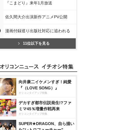
『こまどり』来年1月放送
佐久間大介出演新作アニメPV公開
0
漫画付録巡り出版社対応に追われる
11位以下を見る
向井康二イケメンすぎ！純愛
『（LOVE SONG）』
オリコンタイアップ特集
デカすぎ都市伝説発生!?ファ
ミマ45％増量作戦再来
オリコンタイアップ特集
SUPER★DRAGON、自ら描い
た”レトロフューチャー”