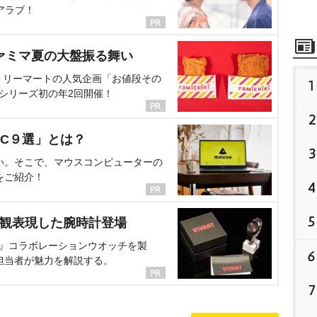
アラブ！
ァミマ夏の大盤振る舞い
ミリーマートの人気企画「お値段その
1
、シリーズ初の年2回開催！
2
C９選」とは？
3
い。そこで、マウスコンピューターの
をご紹介！
4
5
界観表現した腕時計登場
NT』コラボレーションウオッチを製
6
担当者が魅力を解説する。
7