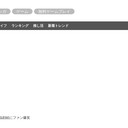
ンガ
ゲーム
無料ゲームプレイ
イフ
ランキング
推し活
新着トレンド
の似顔絵にファン爆笑