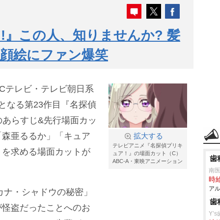
!』この人、知りませんか? 髪
似顔絵にファン爆笑
BCテレビ・テレビ朝日系
作となる第23作目『名探偵
話のあらすじ&先行場面カッ
「森亜るるか」「キュア
拡大する
テレビアニメ『名探偵プリキ
りを求める場面カットが
ュア！』の場面カット（C）
歯
ABC-A・東映アニメーション
南
時給
アル
ルカナ・シャドウの秘密」
歯
が怪盗だったことへのお
Y’