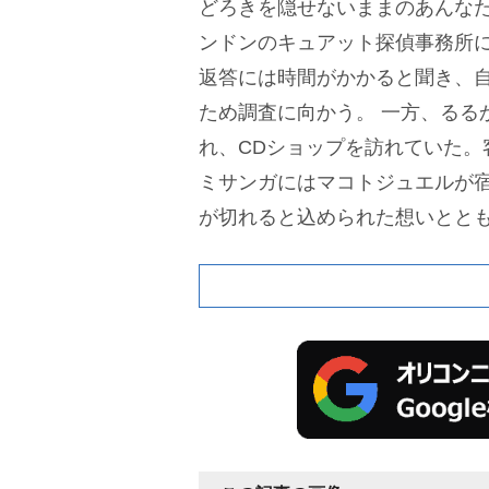
どろきを隠せないままのあんな
ンドンのキュアット探偵事務所
返答には時間がかかると聞き、
ため調査に向かう。
一方、るる
れ、CDショップを訪れていた。
ミサンガにはマコトジュエルが
が切れると込められた想いとと
えてしまう。
どうやって手に入
にアイデアがあることを伝えた
ってもらうことと引き換えに、店
プに潜り込む。
るるかがまさみ
と、あんなたちが店にやってく
みくるが声をかけると、まさみ
いを込めていることを打ち明け