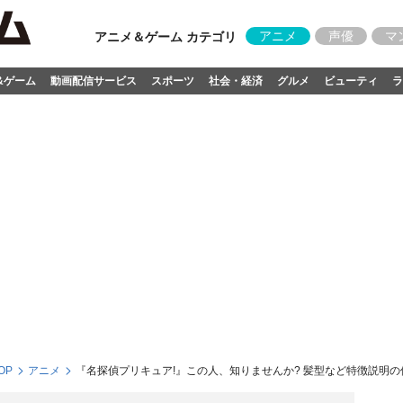
アニメ
声優
マ
アニメ＆ゲーム カテゴリ
&ゲーム
動画配信サービス
スポーツ
社会・経済
グルメ
ビューティ
ラ
OP
アニメ
『名探偵プリキュア!』この人、知りませんか? 髪型など特徴説明