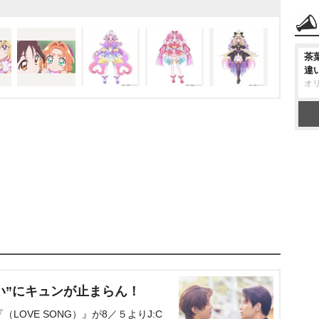
茶
違
オ
い”にキュンが止まらん！
OVE SONG）』が8／５よりJ:C