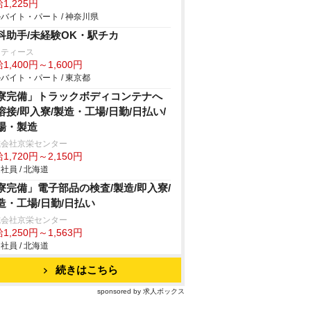
1,225円
バイト・パート / 神奈川県
科助手/未経験OK・駅チカ
ーティース
1,400円～1,600円
バイト・パート / 東京都
寮完備」トラックボディコンテナへ
溶接/即入寮/製造・工場/日勤/日払い/
場・製造
式会社京栄センター
1,720円～2,150円
社員 / 北海道
寮完備」電子部品の検査/製造/即入寮/
造・工場/日勤/日払い
式会社京栄センター
1,250円～1,563円
社員 / 北海道
続きはこちら
sponsored by 求人ボックス