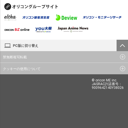
PC版に切り替え
禁無断複写転載
クッキーの使用について
© oricon ME inc.
JASRAC許諾番号：
9009642140Y38026