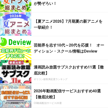
が勢ぞろい！
【夏アニメ2026】7月期夏の新アニメを
一挙紹介！
芸能界を志す10代～20代を応援！ オー
ディション・スクール情報はDeview
漫画読み放題サブスクおすすめ11選【徹
底比較】
オリコン顧客満足度ランキング
2026年動画配信サービスおすすめ40選
【徹底比較】
CS動画配信サービス20選