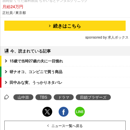
朋純会 くりた歯科医院 ちゃいるどデンタルクリニック
月給24万円
正社員 / 東京都
続きはこちら
sponsored by 求人ボックス
今、読まれている記事
15歳で当時27歳の夫に一目惚れ
研ナオコ、コンビニで買う商品
田中みな実、うっかりネタバレ
山中崇
TBS
ドラマ
田鎖ブラザーズ
ニュース一覧へ戻る