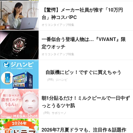
【驚愕】メーカー社員が推す「10万円
台」神コスパPC
オリコンタイアップ特集
一番似合う登場人物は…『VIVANT』限
定ウオッチ
オリコンタイアップ特集
自販機にピッ！ですぐに買えちゃう
（PR）ジハンピ
朝1分貼るだけ！ミルクピールで一日中ず
っとうるツヤ肌
（PR）サボリーノ
2026年7月夏ドラマも、注目作＆話題作